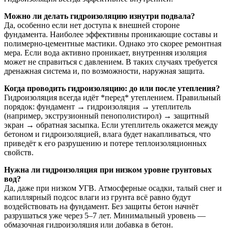
Можно ли делать гидроизоляцию изнутри подвала?
Да, особенно если нет доступа к внешней стороне
фундамента. Наиболее эффективны проникающие составы и
полимерно-цементные мастики. Однако это скорее ремонтная
мера. Если вода активно проникает, внутренняя изоляция
может не справиться с давлением. В таких случаях требуется
дренажная система и, по возможности, наружная защита.
Когда проводить гидроизоляцию: до или после утепления?
Гидроизоляция всегда идёт *перед* утеплением. Правильный
порядок: фундамент → гидроизоляция → утеплитель
(например, экструзионный пенополистирол) → защитный
экран → обратная засыпка. Если утеплитель окажется между
бетоном и гидроизоляцией, влага будет накапливаться, что
приведёт к его разрушению и потере теплоизоляционных
свойств.
Нужна ли гидроизоляция при низком уровне грунтовых
вод?
Да, даже при низком УГВ. Атмосферные осадки, талый снег и
капиллярный подсос влаги из грунта всё равно будут
воздействовать на фундамент. Без защиты бетон начнёт
разрушаться уже через 5–7 лет. Минимальный уровень —
обмазочная гидроизоляция или добавка в бетон.