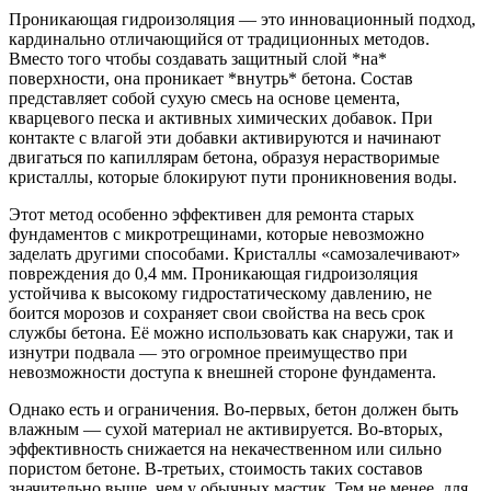
Проникающая гидроизоляция — это инновационный подход,
кардинально отличающийся от традиционных методов.
Вместо того чтобы создавать защитный слой *на*
поверхности, она проникает *внутрь* бетона. Состав
представляет собой сухую смесь на основе цемента,
кварцевого песка и активных химических добавок. При
контакте с влагой эти добавки активируются и начинают
двигаться по капиллярам бетона, образуя нерастворимые
кристаллы, которые блокируют пути проникновения воды.
Этот метод особенно эффективен для ремонта старых
фундаментов с микротрещинами, которые невозможно
заделать другими способами. Кристаллы «самозалечивают»
повреждения до 0,4 мм. Проникающая гидроизоляция
устойчива к высокому гидростатическому давлению, не
боится морозов и сохраняет свои свойства на весь срок
службы бетона. Её можно использовать как снаружи, так и
изнутри подвала — это огромное преимущество при
невозможности доступа к внешней стороне фундамента.
Однако есть и ограничения. Во-первых, бетон должен быть
влажным — сухой материал не активируется. Во-вторых,
эффективность снижается на некачественном или сильно
пористом бетоне. В-третьих, стоимость таких составов
значительно выше, чем у обычных мастик. Тем не менее, для