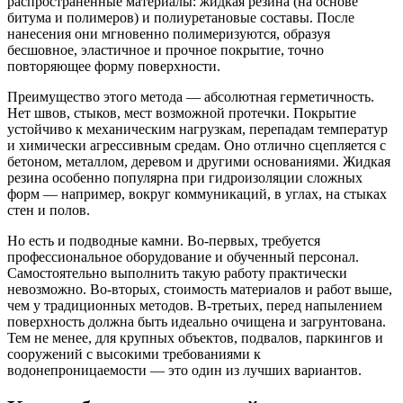
распространённые материалы: жидкая резина (на основе
битума и полимеров) и полиуретановые составы. После
нанесения они мгновенно полимеризуются, образуя
бесшовное, эластичное и прочное покрытие, точно
повторяющее форму поверхности.
Преимущество этого метода — абсолютная герметичность.
Нет швов, стыков, мест возможной протечки. Покрытие
устойчиво к механическим нагрузкам, перепадам температур
и химически агрессивным средам. Оно отлично сцепляется с
бетоном, металлом, деревом и другими основаниями. Жидкая
резина особенно популярна при гидроизоляции сложных
форм — например, вокруг коммуникаций, в углах, на стыках
стен и полов.
Но есть и подводные камни. Во-первых, требуется
профессиональное оборудование и обученный персонал.
Самостоятельно выполнить такую работу практически
невозможно. Во-вторых, стоимость материалов и работ выше,
чем у традиционных методов. В-третьих, перед напылением
поверхность должна быть идеально очищена и загрунтована.
Тем не менее, для крупных объектов, подвалов, паркингов и
сооружений с высокими требованиями к
водонепроницаемости — это один из лучших вариантов.