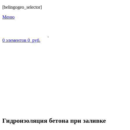
[belingogeo_selector]
Меню
0
элементов
0
руб.
Гидроизоляция бетона при заливке