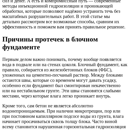
сил и денег. А есть и компромиссный путь — современные
методы инъекционной гидроизоляции и проникающей
обработки, которые позволяют надёжно устранить течь без
масштабных разрушительных работ. В этой статье мы
детально рассмотрим все возможные способы, сравним их
эффективность и поможем вам принять правильное решение.
Причины протечек в блочном
фундаменте
Первым делом важно понимать, почему вообще появляется
вода в подвале или на стенах цоколя. Блочный фундамент, как
правило, собирается из железобетонных блоков (ФБС),
уложенных на цементно-песчаный раствор. Между блоками
остаются швы, которые со временем могут давать усадку,
особенно если фундамент был смонтирован некачественно
или на нестабильном грунте. Эти швы становятся слабыми
местами, через которые влага легко проникает внутрь.
Кроме того, сам бетон не является абсолютно
водонепроницаемым. При наличии микротрещин, пор или
при постоянном капиллярном подсосе воды из грунта, влага
начинает просачиваться сквозь толщу блока. Часто виной
всему становится нарушенная горизонтальная гидроизоляция