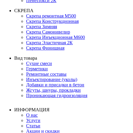
ПенеПокси 2К
СКРЕПА
Скрепа ремонтная М500
Скрепа Конструкционная
Скрепа Зимняя
Скрепа Самонивелир
Скрепа Инъекционная М600
Скрепа Эластичная 2К
Скрепа Финишная
Вид товара
Сухие смеси
Герметики
Ремонтные составы
Инъектирование (уколы)
Добавки и присадки в бетон
Жгуты, шнуры, прокладки
Проникающая гидроизоляция
ИНФОРМАЦИЯ
О нас
Услуги
Статьи
Акции и скидки