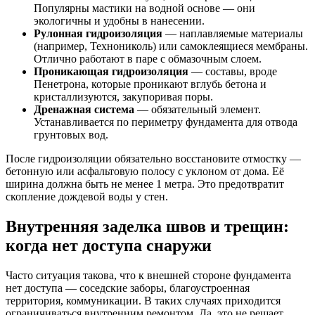
Популярны мастики на водной основе — они
экологичны и удобны в нанесении.
Рулонная гидроизоляция
— наплавляемые материалы
(например, Технониколь) или самоклеящиеся мембраны.
Отлично работают в паре с обмазочным слоем.
Проникающая гидроизоляция
— составы, вроде
Пенетрона, которые проникают вглубь бетона и
кристаллизуются, закупоривая поры.
Дренажная система
— обязательный элемент.
Устанавливается по периметру фундамента для отвода
грунтовых вод.
После гидроизоляции обязательно восстановите отмостку —
бетонную или асфальтовую полосу с уклоном от дома. Её
ширина должна быть не менее 1 метра. Это предотвратит
скопление дождевой воды у стен.
Внутренняя заделка швов и трещин:
когда нет доступа снаружи
Часто ситуация такова, что к внешней стороне фундамента
нет доступа — соседские заборы, благоустроенная
территория, коммуникации. В таких случаях приходится
ограничиваться внутренним ремонтом. Да, это не решает