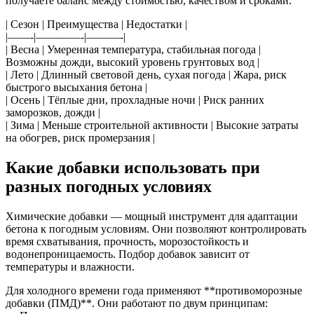
получаете баланс между стоимостью, качеством и сроками.
| Сезон | Преимущества | Недостатки |
|——-|————-|———-|
| Весна | Умеренная температура, стабильная погода |
Возможны дожди, высокий уровень грунтовых вод |
| Лето | Длинный световой день, сухая погода | Жара, риск
быстрого высыхания бетона |
| Осень | Тёплые дни, прохладные ночи | Риск ранних
заморозков, дожди |
| Зима | Меньше строительной активности | Высокие затраты
на обогрев, риск промерзания |
Какие добавки использовать при
разных погодных условиях
Химические добавки — мощный инструмент для адаптации
бетона к погодным условиям. Они позволяют контролировать
время схватывания, прочность, морозостойкость и
водонепроницаемость. Подбор добавок зависит от
температуры и влажности.
Для холодного времени года применяют **противоморозные
добавки (ПМД)**. Они работают по двум принципам: