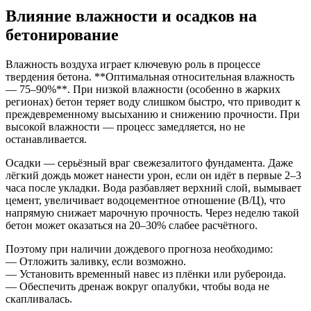
Влияние влажности и осадков на
бетонирование
Влажность воздуха играет ключевую роль в процессе
твердения бетона. **Оптимальная относительная влажность
— 75–90%**. При низкой влажности (особенно в жарких
регионах) бетон теряет воду слишком быстро, что приводит к
преждевременному высыханию и снижению прочности. При
высокой влажности — процесс замедляется, но не
останавливается.
Осадки — серьёзный враг свежезалитого фундамента. Даже
лёгкий дождь может нанести урон, если он идёт в первые 2–3
часа после укладки. Вода разбавляет верхний слой, вымывает
цемент, увеличивает водоцементное отношение (В/Ц), что
напрямую снижает марочную прочность. Через неделю такой
бетон может оказаться на 20–30% слабее расчётного.
Поэтому при наличии дождевого прогноза необходимо:
— Отложить заливку, если возможно.
— Установить временный навес из плёнки или рубероида.
— Обеспечить дренаж вокруг опалубки, чтобы вода не
скапливалась.