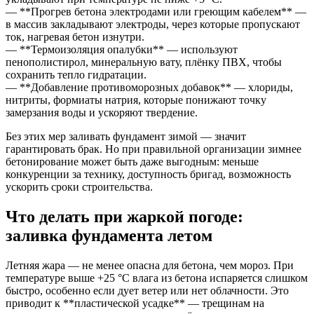
— **Прогрев бетона электродами или греющим кабелем** —
в массив закладывают электроды, через которые пропускают
ток, нагревая бетон изнутри.
— **Термоизоляция опалубки** — используют
пенополистирол, минеральную вату, плёнку ПВХ, чтобы
сохранить тепло гидратации.
— **Добавление противоморозных добавок** — хлориды,
нитриты, формиаты натрия, которые понижают точку
замерзания воды и ускоряют твердение.
Без этих мер заливать фундамент зимой — значит
гарантировать брак. Но при правильной организации зимнее
бетонирование может быть даже выгодным: меньше
конкуренции за технику, доступность бригад, возможность
ускорить сроки строительства.
Что делать при жаркой погоде:
заливка фундамента летом
Летняя жара — не менее опасна для бетона, чем мороз. При
температуре выше +25 °C влага из бетона испаряется слишком
быстро, особенно если дует ветер или нет облачности. Это
приводит к **пластической усадке** — трещинам на