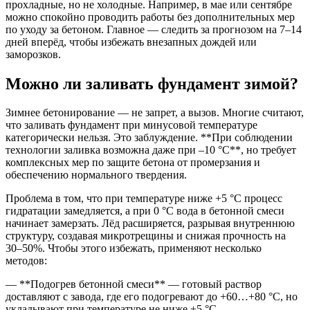
прохладные, но не холодные. Например, в мае или сентябре
можно спокойно проводить работы без дополнительных мер
по уходу за бетоном. Главное — следить за прогнозом на 7–14
дней вперёд, чтобы избежать внезапных дождей или
заморозков.
Можно ли заливать фундамент зимой?
Зимнее бетонирование — не запрет, а вызов. Многие считают,
что заливать фундамент при минусовой температуре
категорически нельзя. Это заблуждение. **При соблюдении
технологии заливка возможна даже при –10 °C**, но требует
комплексных мер по защите бетона от промерзания и
обеспечению нормального твердения.
Проблема в том, что при температуре ниже +5 °C процесс
гидратации замедляется, а при 0 °C вода в бетонной смеси
начинает замерзать. Лёд расширяется, разрывая внутреннюю
структуру, создавая микротрещины и снижая прочность на
30–50%. Чтобы этого избежать, применяют несколько
методов:
— **Подогрев бетонной смеси** — готовый раствор
доставляют с завода, где его подогревают до +60…+80 °C, но
укладывают при температуре не ниже +5 °C.