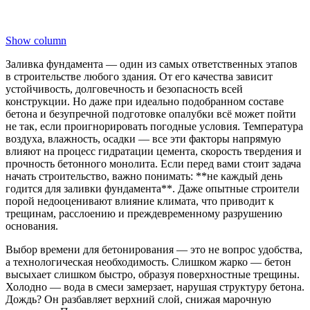
Show column
Заливка фундамента — один из самых ответственных этапов
в строительстве любого здания. От его качества зависит
устойчивость, долговечность и безопасность всей
конструкции. Но даже при идеально подобранном составе
бетона и безупречной подготовке опалубки всё может пойти
не так, если проигнорировать погодные условия. Температура
воздуха, влажность, осадки — все эти факторы напрямую
влияют на процесс гидратации цемента, скорость твердения и
прочность бетонного монолита. Если перед вами стоит задача
начать строительство, важно понимать: **не каждый день
годится для заливки фундамента**. Даже опытные строители
порой недооценивают влияние климата, что приводит к
трещинам, расслоению и преждевременному разрушению
основания.
Выбор времени для бетонирования — это не вопрос удобства,
а технологическая необходимость. Слишком жарко — бетон
высыхает слишком быстро, образуя поверхностные трещины.
Холодно — вода в смеси замерзает, нарушая структуру бетона.
Дождь? Он разбавляет верхний слой, снижая марочную