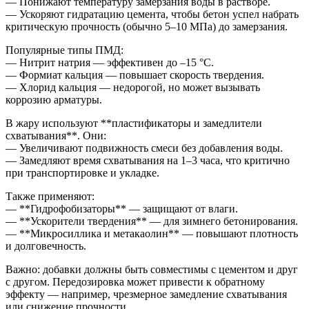
— Понижают температуру замерзания воды в растворе.
— Ускоряют гидратацию цемента, чтобы бетон успел набрать
критическую прочность (обычно 5–10 МПа) до замерзания.
Популярные типы ПМД:
— Нитрит натрия — эффективен до –15 °C.
— Формиат кальция — повышает скорость твердения.
— Хлорид кальция — недорогой, но может вызывать
коррозию арматуры.
В жару используют **пластификаторы и замедлители
схватывания**. Они:
— Увеличивают подвижность смеси без добавления воды.
— Замедляют время схватывания на 1–3 часа, что критично
при транспортировке и укладке.
Также применяют:
— **Гидрофобизаторы** — защищают от влаги.
— **Ускорители твердения** — для зимнего бетонирования.
— **Микросиллика и метакаолин** — повышают плотность
и долговечность.
Важно: добавки должны быть совместимы с цементом и друг
с другом. Передозировка может привести к обратному
эффекту — например, чрезмерное замедление схватывания
или снижение прочности.