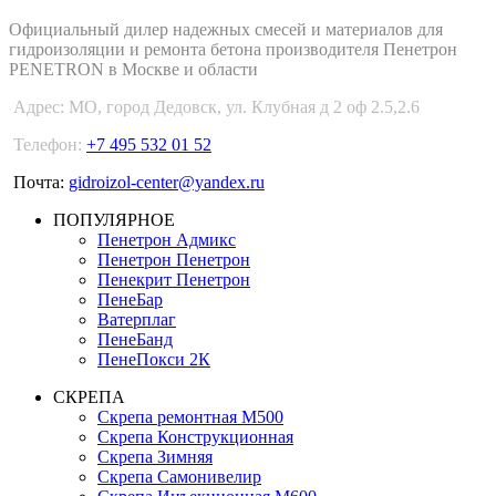
Официальный дилер надежных смесей и материалов для
гидроизоляции и ремонта бетона производителя Пенетрон
PENETRON в Москве и области
Адрес:
МО, город Дедовск, ул. Клубная д 2 оф 2.5,2.6
Телефон:
+7 495 532 01 52
Почта:
gidroizol-center@yandex.ru
ПОПУЛЯРНОЕ
Пенетрон Адмикс
Пенетрон Пенетрон
Пенекрит Пенетрон
ПенеБар
Ватерплаг
ПенеБанд
ПенеПокси 2К
СКРЕПА
Скрепа ремонтная М500
Скрепа Конструкционная
Скрепа Зимняя
Скрепа Самонивелир