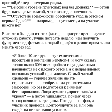
произойдёт неравномерная усадка.
— **Высокий уровень грунтовых вод без дренажа** — бетон
будет насыщаться влагой, что снизит долговечность.
— **Отсутствие возможности обеспечить уход за бетоном
первые 7 дней** — например, вы уезжаете, а на участке
никого нет.
Если хотя бы один из этих факторов присутствует — лучше
отложить работу. Лучше потерять неделю, чем получить
фундамент с дефектами, который придётся ремонтировать или
менять через год.
«Я более 10 лет руковожу техническими
проектами в компании Penetron-1, и могу сказать
точно: около 60% всех проблем с фундаментами
начинаются не с плохого бетона, а с неправильных
погодных условий при заливке. Самый частый
сценарий — горячее желание начать
строительство в октябре, когда уже возможны
заморозки, но без подготовки к зимнему
бетонированию. Люди думают: „просто зальём и
укроем“ — а потом удивляются, почему через
месяц появились трещины. Погода — не фон, а
участник процесса. Контролируйте её, или она
сведёт на нет все ваши усилия».