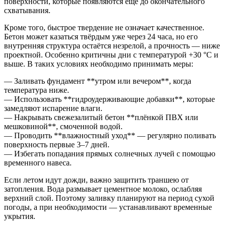
поверхности, которые появляются ещё до окончательного
схватывания.
Кроме того, быстрое твердение не означает качественное.
Бетон может казаться твёрдым уже через 24 часа, но его
внутренняя структура остаётся незрелой, а прочность — ниже
проектной. Особенно критичны дни с температурой +30 °C и
выше. В таких условиях необходимо принимать меры:
— Заливать фундамент **утром или вечером**, когда
температура ниже.
— Использовать **гидроудерживающие добавки**, которые
замедляют испарение влаги.
— Накрывать свежезалитый бетон **плёнкой ПВХ или
мешковиной**, смоченной водой.
— Проводить **влажностный уход** — регулярно поливать
поверхность первые 3–7 дней.
— Избегать попадания прямых солнечных лучей с помощью
временного навеса.
Если летом идут дожди, важно защитить траншею от
затопления. Вода размывает цементное молоко, ослабляя
верхний слой. Поэтому заливку планируют на период сухой
погоды, а при необходимости — устанавливают временные
укрытия.