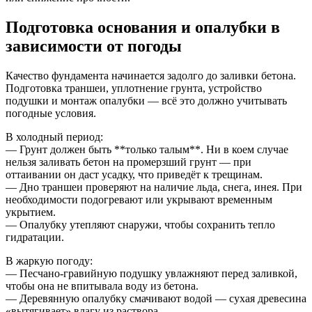
Подготовка основания и опалубки в
зависимости от погоды
Качество фундамента начинается задолго до заливки бетона.
Подготовка траншеи, уплотнение грунта, устройство
подушки и монтаж опалубки — всё это должно учитывать
погодные условия.
В холодный период:
— Грунт должен быть **только талым**. Ни в коем случае
нельзя заливать бетон на промерзший грунт — при
оттаивании он даст усадку, что приведёт к трещинам.
— Дно траншеи проверяют на наличие льда, снега, инея. При
необходимости подогревают или укрывают временным
укрытием.
— Опалубку утепляют снаружи, чтобы сохранить тепло
гидратации.
В жаркую погоду:
— Песчано-гравийную подушку увлажняют перед заливкой,
чтобы она не впитывала воду из бетона.
— Деревянную опалубку смачивают водой — сухая древесина
«вытягивает» влагу из раствора.