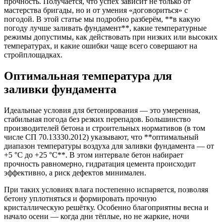
прочность. Получается, что успех зависит не только от
мастерства бригады, но и от умения «договориться» с
погодой. В этой статье мы подробно разберём, **в какую
погоду лучше заливать фундамент**, какие температурные
режимы допустимы, как действовать при низких или высоких
температурах, и какие ошибки чаще всего совершают на
стройплощадках.
Оптимальная температура для
заливки фундамента
Идеальные условия для бетонирования — это умеренная,
стабильная погода без резких перепадов. Большинство
производителей бетона и строительных нормативов (в том
числе СП 70.13330.2012) указывают, что **оптимальный
диапазон температуры воздуха для заливки фундамента — от
+5 °C до +25 °C**. В этом интервале бетон набирает
прочность равномерно, гидратация цемента происходит
эффективно, а риск дефектов минимален.
При таких условиях влага постепенно испаряется, позволяя
бетону уплотняться и формировать прочную
кристаллическую решётку. Особенно благоприятны весна и
начало осени — когда дни тёплые, но не жаркие, ночи