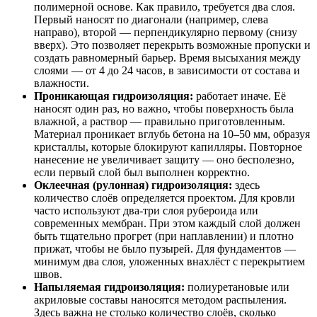
полимерной основе. Как правило, требуется два слоя.
Первый наносят по диагонали (например, слева
направо), второй — перпендикулярно первому (снизу
вверх). Это позволяет перекрыть возможные пропуски и
создать равномерный барьер. Время высыхания между
слоями — от 4 до 24 часов, в зависимости от состава и
влажности.
Проникающая гидроизоляция:
работает иначе. Её
наносят один раз, но важно, чтобы поверхность была
влажной, а раствор — правильно приготовленным.
Материал проникает вглубь бетона на 10–50 мм, образуя
кристаллы, которые блокируют капилляры. Повторное
нанесение не увеличивает защиту — оно бесполезно,
если первый слой был выполнен корректно.
Оклеечная (рулонная) гидроизоляция:
здесь
количество слоёв определяется проектом. Для кровли
часто используют два-три слоя рубероида или
современных мембран. При этом каждый слой должен
быть тщательно прогрет (при наплавлении) и плотно
прижат, чтобы не было пузырей. Для фундаментов —
минимум два слоя, уложенных внахлёст с перекрытием
швов.
Напыляемая гидроизоляция:
полиуретановые или
акриловые составы наносятся методом распыления.
Здесь важна не столько количество слоёв, сколько