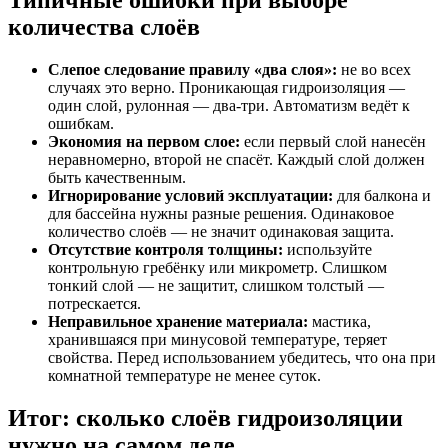
Типичные ошибки при выборе
количества слоёв
Слепое следование правилу «два слоя»:
не во всех
случаях это верно. Проникающая гидроизоляция —
один слой, рулонная — два-три. Автоматизм ведёт к
ошибкам.
Экономия на первом слое:
если первый слой нанесён
неравномерно, второй не спасёт. Каждый слой должен
быть качественным.
Игнорирование условий эксплуатации:
для балкона и
для бассейна нужны разные решения. Одинаковое
количество слоёв — не значит одинаковая защита.
Отсутствие контроля толщины:
используйте
контрольную гребёнку или микрометр. Слишком
тонкий слой — не защитит, слишком толстый —
потрескается.
Неправильное хранение материала:
мастика,
хранившаяся при минусовой температуре, теряет
свойства. Перед использованием убедитесь, что она при
комнатной температуре не менее суток.
Итог: сколько слоёв гидроизоляции
нужно на самом деле