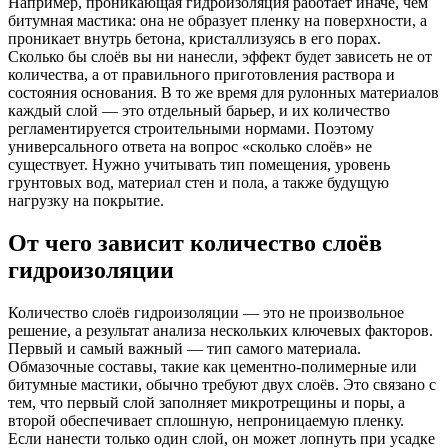
Например, проникающая гидроизоляция работает иначе, чем
битумная мастика: она не образует пленку на поверхности, а
проникает внутрь бетона, кристаллизуясь в его порах.
Сколько бы слоёв вы ни нанесли, эффект будет зависеть не от
количества, а от правильного приготовления раствора и
состояния основания. В то же время для рулонных материалов
каждый слой — это отдельный барьер, и их количество
регламентируется строительными нормами. Поэтому
универсального ответа на вопрос «сколько слоёв» не
существует. Нужно учитывать тип помещения, уровень
грунтовых вод, материал стен и пола, а также будущую
нагрузку на покрытие.
От чего зависит количество слоёв
гидроизоляции
Количество слоёв гидроизоляции — это не произвольное
решение, а результат анализа нескольких ключевых факторов.
Первый и самый важный — тип самого материала.
Обмазочные составы, такие как цементно-полимерные или
битумные мастики, обычно требуют двух слоёв. Это связано с
тем, что первый слой заполняет микротрещины и поры, а
второй обеспечивает сплошную, непроницаемую пленку.
Если нанести только один слой, он может лопнуть при усадке