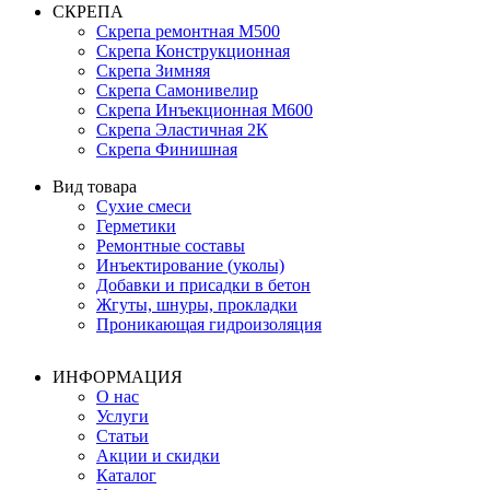
СКРЕПА
Скрепа ремонтная М500
Скрепа Конструкционная
Скрепа Зимняя
Скрепа Самонивелир
Скрепа Инъекционная М600
Скрепа Эластичная 2К
Скрепа Финишная
Вид товара
Сухие смеси
Герметики
Ремонтные составы
Инъектирование (уколы)
Добавки и присадки в бетон
Жгуты, шнуры, прокладки
Проникающая гидроизоляция
ИНФОРМАЦИЯ
О нас
Услуги
Статьи
Акции и скидки
Каталог