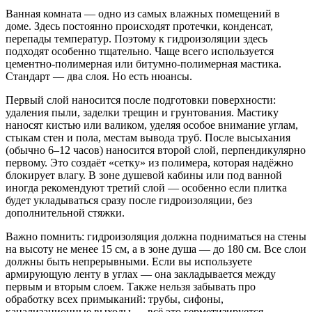
Ванная комната — одно из самых влажных помещений в
доме. Здесь постоянно происходят протечки, конденсат,
перепады температур. Поэтому к гидроизоляции здесь
подходят особенно тщательно. Чаще всего используется
цементно-полимерная или битумно-полимерная мастика.
Стандарт — два слоя. Но есть нюансы.
Первый слой наносится после подготовки поверхности:
удаления пыли, заделки трещин и грунтования. Мастику
наносят кистью или валиком, уделяя особое внимание углам,
стыкам стен и пола, местам вывода труб. После высыхания
(обычно 6–12 часов) наносится второй слой, перпендикулярно
первому. Это создаёт «сетку» из полимера, которая надёжно
блокирует влагу. В зоне душевой кабины или под ванной
иногда рекомендуют третий слой — особенно если плитка
будет укладываться сразу после гидроизоляции, без
дополнительной стяжки.
Важно помнить: гидроизоляция должна подниматься на стены
на высоту не менее 15 см, а в зоне душа — до 180 см. Все слои
должны быть непрерывными. Если вы используете
армирующую ленту в углах — она закладывается между
первым и вторым слоем. Также нельзя забывать про
обработку всех примыканий: трубы, сифоны,
канализационные выходы — всё это герметизируется