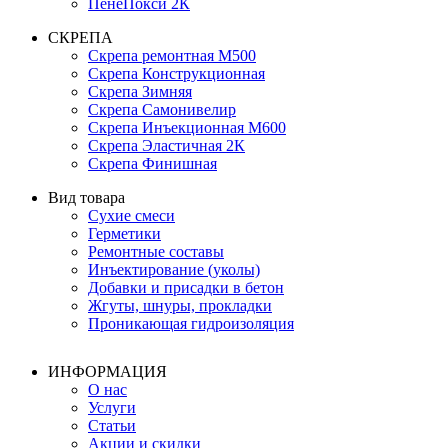
ПенеПокси 2К
СКРЕПА
Скрепа ремонтная М500
Скрепа Конструкционная
Скрепа Зимняя
Скрепа Самонивелир
Скрепа Инъекционная М600
Скрепа Эластичная 2К
Скрепа Финишная
Вид товара
Сухие смеси
Герметики
Ремонтные составы
Инъектирование (уколы)
Добавки и присадки в бетон
Жгуты, шнуры, прокладки
Проникающая гидроизоляция
ИНФОРМАЦИЯ
О нас
Услуги
Статьи
Акции и скидки