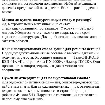
скидками и программами лояльности. Избегайте слишком
дешевых предложений на маркетплейсах — риск подделки
высок.
Можно ли купить полиуретановую смолу в розницу?
Да, в строительных магазинах и на сайтах
специализированных поставщиков. Фасовка — от 1 до 5
литров. Убедитесь, что упаковка не вскрыта, есть срок
годности и инструкция. Для пробного использования можно
заказать образец.
Какая полиуретановая смола лучше для ремонта бетона?
Подойдут двухкомпонентные составы с высокой адгезией и
модулем упругости. Хорошие варианты — «ТехноНИКОЛЬ
БЭП-01», «Пенетрон-Аква ПУ-2000», «Элакор-ПУ-2К». Они
проникают в микротрещины, создавая монолитное
соединение.
Нужен ли отвердитель для полиуретановой смолы?
Для однокомпонентных смол — нет, они отверждаются под
действием влаги. Для двухкомпонентных — да, отвердитель
входит в комплект и смешивается в строгой пропорции
(обычно 4:1 или 5:1). Нарушение соотношения приводит к
неполному отверждению.