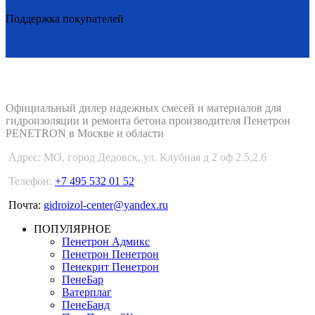
Поддержка покупателей
PENETRON-1.RU
Официальный дилер надежных смесей и материалов для
гидроизоляции и ремонта бетона производителя Пенетрон
PENETRON в Москве и области
Адрес:
МО, город Дедовск, ул. Клубная д 2 оф 2.5,2.6
Телефон:
+7 495 532 01 52
Почта:
gidroizol-center@yandex.ru
ПОПУЛЯРНОЕ
Пенетрон Адмикс
Пенетрон Пенетрон
Пенекрит Пенетрон
ПенеБар
Ватерплаг
ПенеБанд