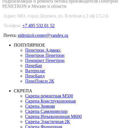
гидроизоляции и ремонта бетона производителя Пенетрон
PENETRON в Москве и области
Адрес:
МО, город Дедовск, ул. Клубная д 2 оф 2.5,2.6
Телефон:
+7 495 532 01 52
Почта:
gidroizol-center@yandex.ru
ПОПУЛЯРНОЕ
Пенетрон Адмикс
Пенетрон Пенетрон
Пенекрит Пенетрон
ПенеБар
Ватерплаг
ПенеБанд
ПенеПокси 2К
СКРЕПА
Скрепа ремонтная М500
Скрепа Конструкционная
Скрепа Зимняя
Скрепа Самонивелир
Скрепа Инъекционная М600
Скрепа Эластичная 2К
Скрепа Финишная