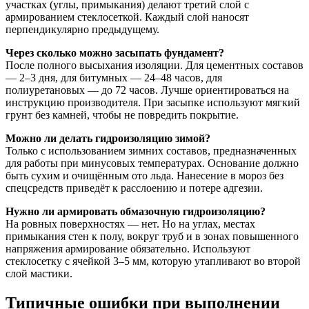
участках (углы, примыкания) делают третий слой с
армированием стеклосеткой. Каждый слой наносят
перпендикулярно предыдущему.
Через сколько можно засыпать фундамент?
После полного высыхания изоляции. Для цементных составов
— 2–3 дня, для битумных — 24–48 часов, для
полиуретановых — до 72 часов. Лучше ориентироваться на
инструкцию производителя. При засыпке используют мягкий
грунт без камней, чтобы не повредить покрытие.
Можно ли делать гидроизоляцию зимой?
Только с использованием зимних составов, предназначенных
для работы при минусовых температурах. Основание должно
быть сухим и очищённым ото льда. Нанесение в мороз без
спецсредств приведёт к расслоению и потере адгезии.
Нужно ли армировать обмазочную гидроизоляцию?
На ровных поверхностях — нет. Но на углах, местах
примыкания стен к полу, вокруг труб и в зонах повышенного
напряжения армирование обязательно. Используют
стеклосетку с ячейкой 3–5 мм, которую утапливают во второй
слой мастики.
Типичные ошибки при выполнении