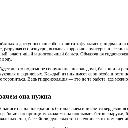
дёжных и доступных способов защитить фундамент, подвал или с
 разрушая его изнутри, вызывая коррозию арматуры, плесень на
ный, эластичный и долговечный барьер. Обмазочная гидроизоляци
 воду.
будет ли это подземное сооружение, цоколь дома, балкон или р
уковых и акриловых. Каждый из них имеет свои особенности н
 торопиться. Ведь гидроизоляция — это не та работа, где можн
 зачем она нужна
 наносится на поверхность бетона слоем и после затвердевания
 работает по принципу «кожи»: она покрывает бетон снаружи, б
двальных стен, бассейнов, душевых зон и технических помещени