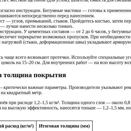
согласно инструкции. Битумные мастики — готовы к применению
шиваются непосредственно перед нанесением.
ст — углов, примыканий, стыков. Пройдитесь кистью, затем пер
 — лучше нанести несколько тонких.
нструкции. У цементных составов — от 2 до 6 часов, у битумных
беспечит перекрытие возможных пропусков. При необходимости
 нагрузкой (стыки, деформационные швы) укладывают армирующ
ь чаще всего возникают протечки. Используйте специальные уг
а цоколь на 15–20 см. Для внутренних работ — на всю высоту во
ва толщина покрытия
— критически важные параметры. Производители указывают рек
 на квадратный метр.
ёв при расходе 1,2–1,5 кг/м². Толщина одного слоя — около 0,
ря на высокую эффективность, наносятся тоньше — 1,2–1,5 мм, 
 расход (кг/м²)
Итоговая толщина (мм)