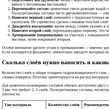
работе с битумными мастиками).
Перемешайте состав:
цементные смеси разводят водой 
Полиуретановые составы часто двухкомпонентные — сме
Нанесите первый слой:
начинайте с труднодоступных ме
пропусков. Не стремитесь сделать слишком толстый слой
Дождитесь высыхания:
время между слоями указано в и
Нанесите второй слой:
перпендикулярно первому. Это о
Армирование (опционально):
на участках с повышенной
мастики, затем покрывают вторым.
Особое внимание уделите углам и примыканиям — именно здес
Если изолируется фундамент, обязательно заведите материал н
Сколько слоёв нужно наносить и како
Количество слоёв и общая толщина гидроизоляционного слоя 
сложно измерить. Поэтому ориентируются на расход материала
Для цементно-полимерных составов обычно достаточно двух сло
3 мм, что требует 2–3 слоёв. Полиуретановые составы, несмот
плотности.
Тип материала
Количество слоёв
Рекомендуемый