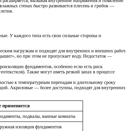
да расширяется, вызывая внутренние напряжения и появление
а влажных стенах быстро развивается плесень и грибок —
летия.
ые. У каждого типа есть свои сильные стороны и
ским нагрузкам и подходят для внутренних и внешних работ.
дышит», но при этом не пропускает воду. Недостаток —
оизоляции фундаментов, особенно если есть риск
отекстиля). Также могут иметь резкий запах в процессе
востью к температурным перепадам и длительному сроку
кций. Акриловые — более доступны, подходят для внутренних
е применяется
ндаменты, подвалы, ванные комнаты
ружная изоляция фундаментов