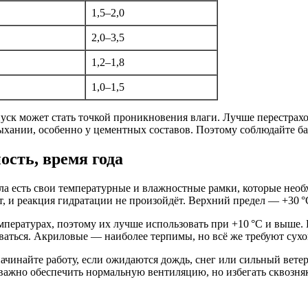
1,5–2,0
2,0–3,5
1,2–1,8
1,0–1,5
уск может стать точкой проникновения влаги. Лучше перестрахо
хании, особенно у цементных составов. Поэтому соблюдайте бал
ость, время года
ала есть свои температурные и влажностные рамки, которые нео
, и реакция гидратации не произойдёт. Верхний предел — +30 °C
пературах, поэтому их лучше использовать при +10 °C и выше.
аться. Акриловые — наиболее терпимы, но всё же требуют сухой
начинайте работу, если ожидаются дождь, снег или сильный вете
важно обеспечить нормальную вентиляцию, но избегать сквозня