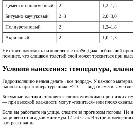
Цементно-полимерный
2
1,2–1,5
Битумно-каучуковый
2–3
2,0–3,0
Полиуретановый
2
1,2–1,8
Акриловый
2
1,0–1,3
Не стоит экономить на количестве слоёв. Даже небольшой проп
помните, что слишком толстый слой может трескаться при высы
Условия нанесения: температура, влажн
Гидроизоляцию нельзя делать «всё подряд». У каждого матери
наносить при температуре ниже +5 °C — вода в смеси замёрзнет
Битумные мастики становятся слишком вязкими при низких тем
— при высокой влажности могут «пениться» или плохо схватыв
Если вы работаете на улице, следите за прогнозом погоды. Не 
защищена от осадков минимум 12–24 часа. Внутри помещения 
растрескивание.