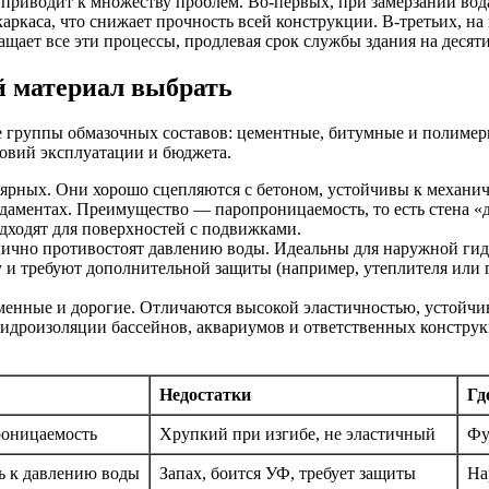
о приводит к множеству проблем. Во-первых, при замерзании во
каркаса, что снижает прочность всей конструкции. В-третьих, н
ащает все эти процессы, продлевая срок службы здания на десяти
й материал выбрать
 группы обмазочных составов: цементные, битумные и полимерн
ловий эксплуатации и бюджета.
рных. Они хорошо сцепляются с бетоном, устойчивы к механиче
ндаментах. Преимущество — паропроницаемость, то есть стена «
одходят для поверхностей с подвижками.
ично противостоят давлению воды. Идеальны для наружной гидр
 и требуют дополнительной защиты (например, утеплителя или ге
енные и дорогие. Отличаются высокой эластичностью, устойчи
идроизоляции бассейнов, аквариумов и ответственных констру
Недостатки
Гд
роницаемость
Хрупкий при изгибе, не эластичный
Фу
ь к давлению воды
Запах, боится УФ, требует защиты
На