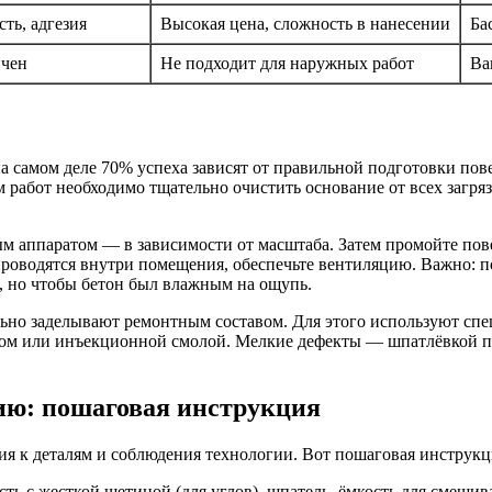
ть, адгезия
Высокая цена, сложность в нанесении
Ба
ичен
Не подходит для наружных работ
Ва
на самом деле 70% успеха зависят от правильной подготовки пов
 работ необходимо тщательно очистить основание от всех загряз
 аппаратом — в зависимости от масштаба. Затем промойте пове
проводятся внутри помещения, обеспечьте вентиляцию. Важно: п
, но чтобы бетон был влажным на ощупь.
ельно заделывают ремонтным составом. Для этого используют сп
м или инъекционной смолой. Мелкие дефекты — шпатлёвкой по 
ию: пошаговая инструкция
я к деталям и соблюдения технологии. Вот пошаговая инструкци
ть с жесткой щетиной (для углов), шпатель, ёмкость для смешива