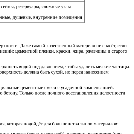
ссейны, резервуары, сложные узлы
нные, душевые, внутренние помещения
ерхности. Даже самый качественный материал не спасёт, если
нений: цементной пленки, краски, жира, ржавчины и старого
рхность водой под давлением, чтобы удалить мелкие частицы.
оверхность должна быть сухой, но перед нанесением
ециальные цементные смеси с усадочной компенсацией.
бетону. Только после полного восстановления целостности
я, которая подойдёт для большинства типов материалов:
ния, миксер (дрель с насадкой), перчатки, респиратор (при