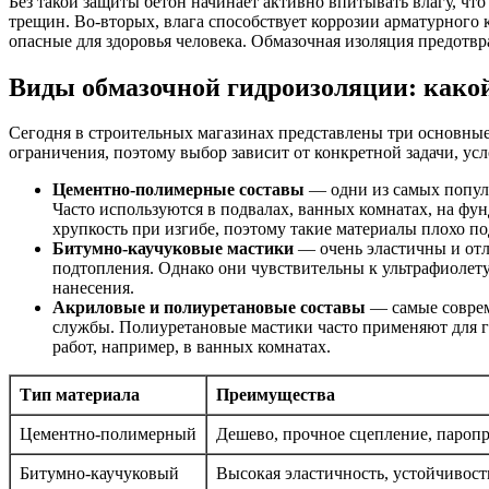
Без такой защиты бетон начинает активно впитывать влагу, чт
трещин. Во-вторых, влага способствует коррозии арматурного 
опасные для здоровья человека. Обмазочная изоляция предотвр
Виды обмазочной гидроизоляции: како
Сегодня в строительных магазинах представлены три основные
ограничения, поэтому выбор зависит от конкретной задачи, ус
Цементно-полимерные составы
— одни из самых популя
Часто используются в подвалах, ванных комнатах, на фу
хрупкость при изгибе, поэтому такие материалы плохо п
Битумно-каучуковые мастики
— очень эластичны и отл
подтопления. Однако они чувствительны к ультрафиолету
нанесения.
Акриловые и полиуретановые составы
— самые соврем
службы. Полиуретановые мастики часто применяют для г
работ, например, в ванных комнатах.
Тип материала
Преимущества
Цементно-полимерный
Дешево, прочное сцепление, пароп
Битумно-каучуковый
Высокая эластичность, устойчивост