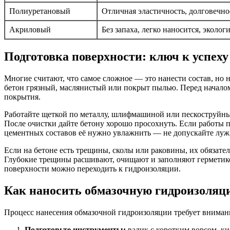
Полиуретановый
Отличная эластичность, долговечнос
Акриловый
Без запаха, легко наносится, эколог
Подготовка поверхности: ключ к успеху
Многие считают, что самое сложное — это нанести состав, но 
бетон грязный, маслянистый или покрыт пылью. Перед началом
покрытия.
Работайте щеткой по металлу, шлифмашиной или пескоструйным
После очистки дайте бетону хорошо просохнуть. Если работы 
цементных составов её нужно увлажнить — не допускайте луж
Если на бетоне есть трещины, сколы или раковины, их обязат
Глубокие трещины расшивают, очищают и заполняют герметико
поверхности можно переходить к гидроизоляции.
Как наносить обмазочную гидроизоляц
Процесс нанесения обмазочной гидроизоляции требует внимани
Подготовьте инструменты:
валик с коротким ворсом, кис