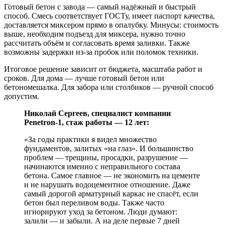
Готовый бетон с завода — самый надёжный и быстрый
способ. Смесь соответствует ГОСТу, имеет паспорт качества,
доставляется миксером прямо в опалубку. Минусы: стоимость
выше, необходим подъезд для миксера, нужно точно
рассчитать объём и согласовать время заливки. Также
возможны задержки из-за пробок или поломок техники.
Итоговое решение зависит от бюджета, масштаба работ и
сроков. Для дома — лучше готовый бетон или
бетономешалка. Для забора или столбиков — ручной способ
допустим.
Николай Сергеев, специалист компании
Penetron-1, стаж работы — 12 лет:
«За годы практики я видел множество
фундаментов, залитых «на глаз». И большинство
проблем — трещины, просадки, разрушение —
начинаются именно с неправильного состава
бетона. Самое главное — не экономить на цементе
и не нарушать водоцементное отношение. Даже
самый дорогой арматурный каркас не спасёт, если
бетон был переливом воды. Также часто
игнорируют уход за бетоном. Люди думают:
залили — и забыли. А на деле первые 7 дней