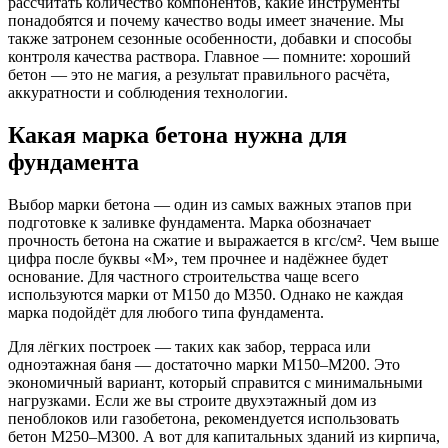
рассчитать количество компонентов, какие инструменты
понадобятся и почему качество воды имеет значение. Мы
также затронем сезонные особенности, добавки и способы
контроля качества раствора. Главное — помните: хороший
бетон — это не магия, а результат правильного расчёта,
аккуратности и соблюдения технологии.
Какая марка бетона нужна для
фундамента
Выбор марки бетона — один из самых важных этапов при
подготовке к заливке фундамента. Марка обозначает
прочность бетона на сжатие и выражается в кгс/см². Чем выше
цифра после буквы «М», тем прочнее и надёжнее будет
основание. Для частного строительства чаще всего
используются марки от М150 до М350. Однако не каждая
марка подойдёт для любого типа фундамента.
Для лёгких построек — таких как забор, терраса или
одноэтажная баня — достаточно марки М150–М200. Это
экономичный вариант, который справится с минимальными
нагрузками. Если же вы строите двухэтажный дом из
пеноблоков или газобетона, рекомендуется использовать
бетон М250–М300. А вот для капитальных зданий из кирпича,