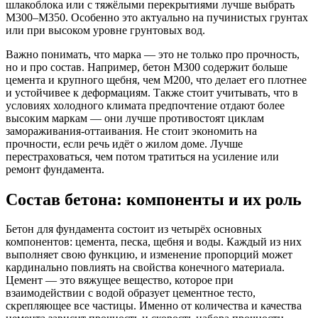
шлакоблока или с тяжёлыми перекрытиями лучше выбрать
М300–М350. Особенно это актуально на пучинистых грунтах
или при высоком уровне грунтовых вод.
Важно понимать, что марка — это не только про прочность,
но и про состав. Например, бетон М300 содержит больше
цемента и крупного щебня, чем М200, что делает его плотнее
и устойчивее к деформациям. Также стоит учитывать, что в
условиях холодного климата предпочтение отдают более
высоким маркам — они лучше противостоят циклам
замораживания-оттаивания. Не стоит экономить на
прочности, если речь идёт о жилом доме. Лучше
перестраховаться, чем потом тратиться на усиление или
ремонт фундамента.
Состав бетона: компоненты и их роль
Бетон для фундамента состоит из четырёх основных
компонентов: цемента, песка, щебня и воды. Каждый из них
выполняет свою функцию, и изменение пропорций может
кардинально повлиять на свойства конечного материала.
Цемент — это вяжущее вещество, которое при
взаимодействии с водой образует цементное тесто,
скрепляющее все частицы. Именно от количества и качества