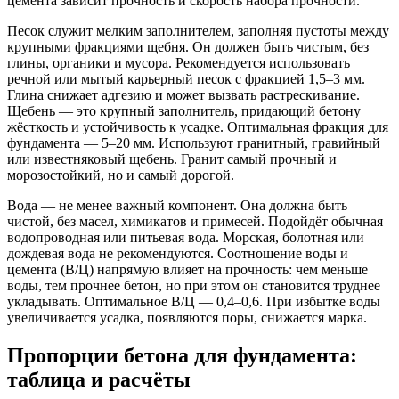
цемента зависит прочность и скорость набора прочности.
Песок служит мелким заполнителем, заполняя пустоты между
крупными фракциями щебня. Он должен быть чистым, без
глины, органики и мусора. Рекомендуется использовать
речной или мытый карьерный песок с фракцией 1,5–3 мм.
Глина снижает адгезию и может вызвать растрескивание.
Щебень — это крупный заполнитель, придающий бетону
жёсткость и устойчивость к усадке. Оптимальная фракция для
фундамента — 5–20 мм. Используют гранитный, гравийный
или известняковый щебень. Гранит самый прочный и
морозостойкий, но и самый дорогой.
Вода — не менее важный компонент. Она должна быть
чистой, без масел, химикатов и примесей. Подойдёт обычная
водопроводная или питьевая вода. Морская, болотная или
дождевая вода не рекомендуются. Соотношение воды и
цемента (В/Ц) напрямую влияет на прочность: чем меньше
воды, тем прочнее бетон, но при этом он становится труднее
укладывать. Оптимальное В/Ц — 0,4–0,6. При избытке воды
увеличивается усадка, появляются поры, снижается марка.
Пропорции бетона для фундамента:
таблица и расчёты