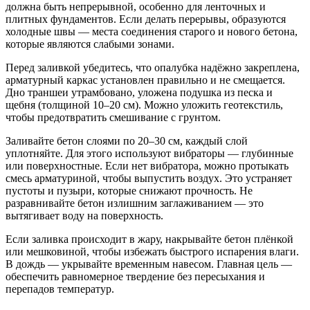
должна быть непрерывной, особенно для ленточных и
плитных фундаментов. Если делать перерывы, образуются
холодные швы — места соединения старого и нового бетона,
которые являются слабыми зонами.
Перед заливкой убедитесь, что опалубка надёжно закреплена,
арматурный каркас установлен правильно и не смещается.
Дно траншеи утрамбовано, уложена подушка из песка и
щебня (толщиной 10–20 см). Можно уложить геотекстиль,
чтобы предотвратить смешивание с грунтом.
Заливайте бетон слоями по 20–30 см, каждый слой
уплотняйте. Для этого используют вибраторы — глубинные
или поверхностные. Если нет вибратора, можно протыкать
смесь арматуриной, чтобы выпустить воздух. Это устраняет
пустоты и пузыри, которые снижают прочность. Не
разравнивайте бетон излишним заглаживанием — это
вытягивает воду на поверхность.
Если заливка происходит в жару, накрывайте бетон плёнкой
или мешковиной, чтобы избежать быстрого испарения влаги.
В дождь — укрывайте временным навесом. Главная цель —
обеспечить равномерное твердение без пересыхания и
перепадов температур.