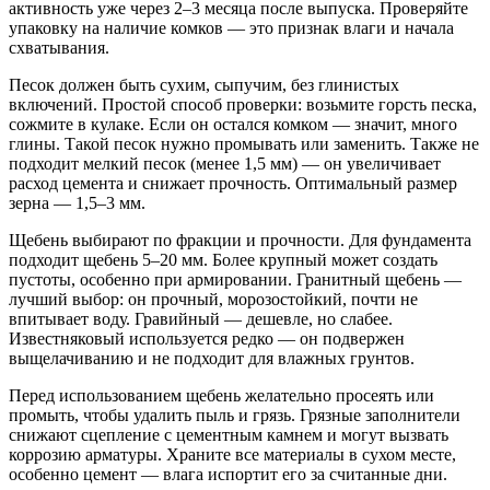
активность уже через 2–3 месяца после выпуска. Проверяйте
упаковку на наличие комков — это признак влаги и начала
схватывания.
Песок должен быть сухим, сыпучим, без глинистых
включений. Простой способ проверки: возьмите горсть песка,
сожмите в кулаке. Если он остался комком — значит, много
глины. Такой песок нужно промывать или заменить. Также не
подходит мелкий песок (менее 1,5 мм) — он увеличивает
расход цемента и снижает прочность. Оптимальный размер
зерна — 1,5–3 мм.
Щебень выбирают по фракции и прочности. Для фундамента
подходит щебень 5–20 мм. Более крупный может создать
пустоты, особенно при армировании. Гранитный щебень —
лучший выбор: он прочный, морозостойкий, почти не
впитывает воду. Гравийный — дешевле, но слабее.
Известняковый используется редко — он подвержен
выщелачиванию и не подходит для влажных грунтов.
Перед использованием щебень желательно просеять или
промыть, чтобы удалить пыль и грязь. Грязные заполнители
снижают сцепление с цементным камнем и могут вызвать
коррозию арматуры. Храните все материалы в сухом месте,
особенно цемент — влага испортит его за считанные дни.