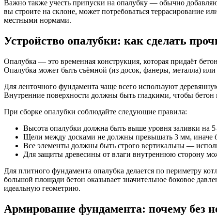
Важно также учесть припуски на опалубку — обычно добавляют
вы строите на склоне, может потребоваться террасирование и
местными нормами.
Устройство опалубки: как сделать про
Опалубка — это временная конструкция, которая придаёт бетон
Опалубка может быть съёмной (из досок, фанеры, металла) или
Для ленточного фундамента чаще всего используют деревянную
Внутренние поверхности должны быть гладкими, чтобы бетон 
При сборке опалубки соблюдайте следующие правила:
Высота опалубки должна быть выше уровня заливки на 5
Щели между досками не должны превышать 3 мм, иначе б
Все элементы должны быть строго вертикальны — исполь
Для защиты древесины от влаги внутреннюю сторону мо
Для плитного фундамента опалубка делается по периметру котл
большой площади бетон оказывает значительное боковое давл
идеальную геометрию.
Армирование фундамента: почему без н