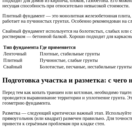
Подходит для домов из кирпича, блоков, газобетона. Его можн
несущая способность при относительно невысокой стоимости.
Плитный фундамент — это монолитная железобетонная плита, 
работает на пучинистых грунтах. Особенно рекомендован на сл
Свайный фундамент используется на болотистых, слабых или с
ростверком — бетонной балкой. Хорошо подходит для каркасных
Тип фундамента
Где применяется
Ленточный
Плотные, стабильные грунты
Плитный
Пучинистые, слабые грунты
Свайный
Болотистые, песчаные, нестабильные грунты
Подготовка участка и разметка: с чего 
Перед тем как копать траншеи или котлован, необходимо тщат
проводится выравнивание территории и уплотнение грунта. Эт
геометрию фундамента.
Разметка — следующий критически важный этап. Используйте к
прямоугольник (или квадрат) размечен правильно. Для точност
привести к серьёзным проблемам при кладке стен.