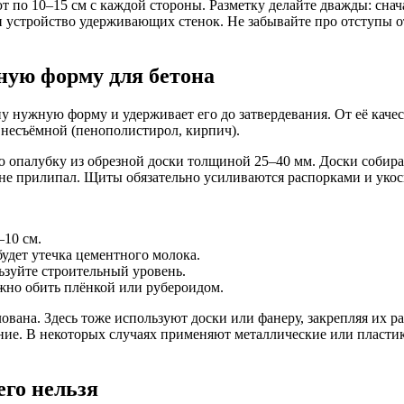
 по 10–15 см с каждой стороны. Разметку делайте дважды: снач
ли устройство удерживающих стенок. Не забывайте про отступы 
чную форму для бетона
у нужную форму и удерживает его до затвердевания. От её качес
 несъёмной (пенополистирол, кирпич).
 опалубку из обрезной доски толщиной 25–40 мм. Доски собира
не прилипал. Щиты обязательно усиливаются распорками и укос
–10 см.
удет утечка цементного молока.
зуйте строительный уровень.
жно обить плёнкой или рубероидом.
ована. Здесь тоже используют доски или фанеру, закрепляя их 
ение. В некоторых случаях применяют металлические или пласт
его нельзя