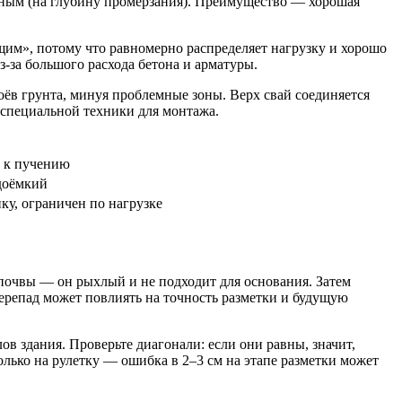
ённым (на глубину промерзания). Преимущество — хорошая
им», потому что равномерно распределяет нагрузку и хорошо
-за большого расхода бетона и арматуры.
ёв грунта, минуя проблемные зоны. Верх свай соединяется
 специальной техники для монтажа.
 к пучению
доёмкий
ку, ограничен по нагрузке
почвы — он рыхлый и не подходит для основания. Затем
ерепад может повлиять на точность разметки и будущую
 здания. Проверьте диагонали: если они равны, значит,
олько на рулетку — ошибка в 2–3 см на этапе разметки может