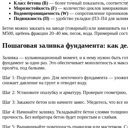
Класс бетона (В)
— более точный показатель, соответств
Морозостойкость (F)
— количество циклов замораживани
Водонепроницаемость (W)
— сопротивление проникнов
Подвижность (П)
— удобство укладки (П3–П4 для заливк
Бетон можно заказать на заводе (товарный) или замешивать на
М500, щебень фракции 20–40 мм, песок, вода. Примерный состав
Пошаговая заливка фундамента: как де
Заливка — кульминационный момент, и к нему нужно быть гот
фундамент за один раз. Это обеспечивает монолитность и мак
пролёта, под балками.
Шаг 1: Подготовьте дно. Для ленточного фундамента — уложит
снижает давление на грунт и отводит воду.
Шаг 2: Установите опалубку и арматуру. Проверьте геометрию,
Шаг 3: Закажите бетон или начните замес. Убедитесь, что все и
Шаг 4: Начинайте заливку. Укладывайте бетон слоями толщино
прочность. Без вибратора бетон будет пористым и слабым.
Шаг 5: Выравнивайте поверхность правилом или мастерком. Сл