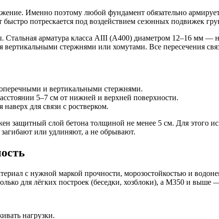
астяжение. Именно поэтому любой фундамент обязательно армиру
 быстро потрескается под воздействием сезонных подвижек грун
 Стальная арматура класса АIII (A400) диаметром 12–16 мм — 
ся вертикальными стержнями или хомутами. Все пересечения свя
поперечными и вертикальными стержнями.
асстоянии 5–7 см от нижней и верхней поверхности.
 наверх для связи с ростверком.
ен защитный слой бетона толщиной не менее 5 см. Для этого и
загибают или удлиняют, а не обрывают.
ность
териал с нужной маркой прочности, морозостойкостью и водоне
ько для лёгких построек (беседки, хозблоки), а М350 и выше 
ивать нагрузки.