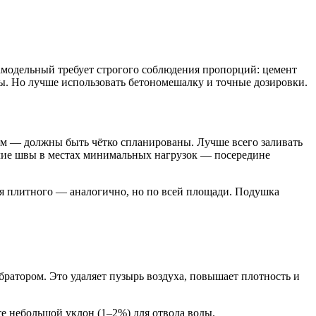
 Самодельный требует строгого соблюдения пропорций: цемент
оды. Но лучше использовать бетономешалку и точные дозировки.
ом — должны быть чётко спланированы. Лучше всего заливать
очие швы в местах минимальных нагрузок — посередине
ля плитного — аналогично, но по всей площади. Подушка
ратором. Это удаляет пузырь воздуха, повышает плотность и
е небольшой уклон (1–2%) для отвода воды.