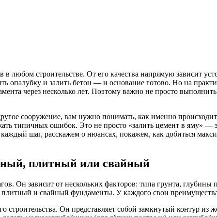
 в любом строительстве. От его качества напрямую зависит усто
ить опалубку и залить бетон — и основание готово. Но на практ
нта через несколько лет. Поэтому важно не просто выполнить за
 другое сооружение, вам нужно понимать, как именно происходит
ежать типичных ошибок. Это не просто «залить цемент в яму» — 
м каждый шаг, расскажем о нюансах, покажем, как добиться мак
чный, плитный или свайный
в. Он зависит от нескольких факторов: типа грунта, глубины п
 плитный и свайный фундаменты. У каждого свои преимущества
 строительства. Он представляет собой замкнутый контур из ж