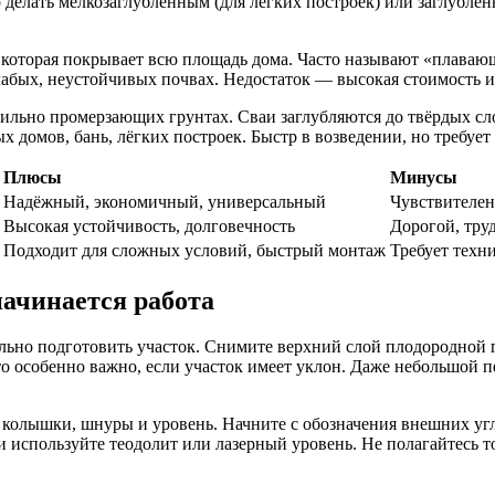
о делать мелкозаглублённым (для лёгких построек) или заглубл
которая покрывает всю площадь дома. Часто называют «плавающ
абых, неустойчивых почвах. Недостаток — высокая стоимость из
ильно промерзающих грунтах. Сваи заглубляются до твёрдых сло
 домов, бань, лёгких построек. Быстр в возведении, но требует
Плюсы
Минусы
Надёжный, экономичный, универсальный
Чувствителен
Высокая устойчивость, долговечность
Дорогой, тру
Подходит для сложных условий, быстрый монтаж
Требует техни
начинается работа
ельно подготовить участок. Снимите верхний слой плодородной 
о особенно важно, если участок имеет уклон. Даже небольшой п
олышки, шнуры и уровень. Начните с обозначения внешних углов
и используйте теодолит или лазерный уровень. Не полагайтесь т