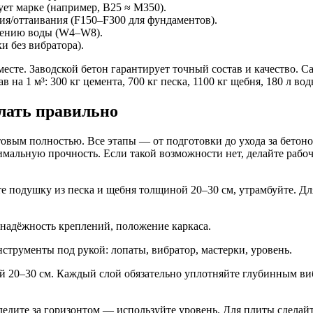
ует марке (например, В25 ≈ М350).
я/оттаивания (F150–F300 для фундаментов).
ению воды (W4–W8).
и без вибратора).
 месте. Заводской бетон гарантирует точный состав и качество.
 на 1 м³: 300 кг цемента, 700 кг песка, 1100 кг щебня, 180 л в
лать правильно
овым полностью. Все этапы — от подготовки до ухода за бетон
симальную прочность. Если такой возможности нет, делайте раб
е подушку из песка и щебня толщиной 20–30 см, утрамбуйте. Д
 надёжность креплений, положение каркаса.
нструменты под рукой: лопаты, вибратор, мастерки, уровень.
й 20–30 см. Каждый слой обязательно уплотняйте глубинным виб
едите за горизонтом — используйте уровень. Для плиты сделайт