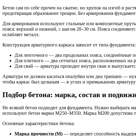
Бетон сам по себе прочен на сжатие, но хрупок на изгиб и р
предотвращая образование трещин. Без армирования фундамент
Для армирования используют стальные или композитные пруты.
пояса: верхний и нижний, с шагом 20–30 см. Пояса соединяют
ослабляет металл.
Конструкция арматурного каркаса зависит от типа фундамента:
Для ленточного — два продольных пояса, соединённые 
Для плитного — два сетчатых пояса, расположенных на р
Для свай — арматура проходит внутри сваи и выпускается
Арматура не должна касаться опалубки или дна траншеи — нуж
чтобы каркас был цельным — в углах и примыканиях арматуру 
Подбор бетона: марка, состав и подвиж
Не всякий бетон подходит для фундамента. Нужно выбирать ма
используют бетон марки М250–М350. Марка М200 допустима тол
Основные характеристики бетона:
Марка прочности (М)
— определяет способность выдерж