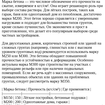
Марка бетона — это числовое обозначение его прочности на
сжатие, измеряемое в кгс/см². Она играет решающую роль при
выборе состава раствора. Для лёгких построек, таких как
гараж, баня или одноэтажный дом из пеноблоков, достаточно
марки М200. Этот бетон хорошо справляется с умеренными
нагрузками и подходит для большинства типов грунтов,
кроме сильно пучинистых. Он экономичен и прост в
приготовлении, что делает его популярным выбором среди
частных застройщиков.
Для двухэтажных домов, кирпичных строений или зданий на
сложных грунтах (например, глинистых или с высоким
уровнем грунтовых вод) рекомендуется использовать марку
М250 или М300. Эти бетоны обладают повышенной
прочностью и устойчивостью к деформациям. Особенно
актуальна марка М300 при строительстве на участках с
перепадами рельефа или при наличии подвальных
помещений. Если же речь идёт о массивных сооружениях,
промышленных объектах или зданиях на проблемных
грунтах, следует рассмотреть марку М350.
| Марка бетона | Прочность (кгс/см²) | Где применяется |
|—————|———————-|——————|
| М150 | 150 | Лёгкие постройки, бетонные подушки |
| М200 | 200 | Одноэтажные дома, гаражи |