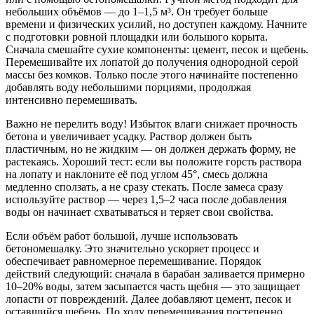
небольших объёмов — до 1–1,5 м³. Он требует больше
времени и физических усилий, но доступен каждому. Начните
с подготовки ровной площадки или большого корыта.
Сначала смешайте сухие компоненты: цемент, песок и щебень.
Перемешивайте их лопатой до получения однородной серой
массы без комков. Только после этого начинайте постепенно
добавлять воду небольшими порциями, продолжая
интенсивно перемешивать.
Важно не перелить воду! Избыток влаги снижает прочность
бетона и увеличивает усадку. Раствор должен быть
пластичным, но не жидким — он должен держать форму, не
растекаясь. Хороший тест: если вы положите горсть раствора
на лопату и наклоните её под углом 45°, смесь должна
медленно сползать, а не сразу стекать. После замеса сразу
используйте раствор — через 1,5–2 часа после добавления
воды он начинает схватываться и теряет свои свойства.
Если объём работ большой, лучше использовать
бетономешалку. Это значительно ускоряет процесс и
обеспечивает равномерное перемешивание. Порядок
действий следующий: сначала в барабан заливается примерно
10–20% воды, затем засыпается часть щебня — это защищает
лопасти от повреждений. Далее добавляют цемент, песок и
оставшийся щебень. По ходу перемешивания постепенно