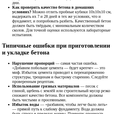
дни.
Как проверить качество бетона в домашних
условиях?
Можно отлить пробные кубики 10x10x10 см,
выдержать их 7 и 28 дней в тех же условиях, что и
фундамент, и попробовать разбить. Качественный бетон
должен быть твёрдым, с минимальным количеством
сколов. Для точной оценки используются лабораторные
испытания.
Типичные ошибки при приготовлении
и укладке бетона
Нарушение пропорций
— самая частая ошибка.
«Добавим побольше цемента — будет крепче» — это
миф. Избыток цемента приводит к перенапряжению
структуры, трещинам и быстрому старению. Следуйте
проверенным рецептам.
Использование грязных материалов
— песок с
глиной, щебень с землёй или строительный мусор резко
снижают качество бетона. Все компоненты должны
быть чистыми и просеянными.
Избыток воды
— «разбавим, чтобы легче было лить»
— прямой путь к слабому фундаменту. Вода должна
быть строго в пределах нормы. Помните: прочность