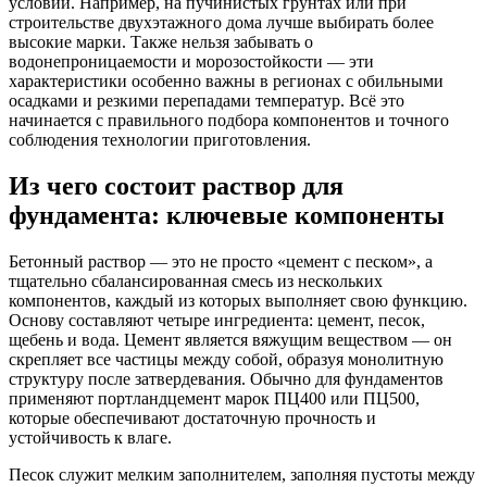
условий. Например, на пучинистых грунтах или при
строительстве двухэтажного дома лучше выбирать более
высокие марки. Также нельзя забывать о
водонепроницаемости и морозостойкости — эти
характеристики особенно важны в регионах с обильными
осадками и резкими перепадами температур. Всё это
начинается с правильного подбора компонентов и точного
соблюдения технологии приготовления.
Из чего состоит раствор для
фундамента: ключевые компоненты
Бетонный раствор — это не просто «цемент с песком», а
тщательно сбалансированная смесь из нескольких
компонентов, каждый из которых выполняет свою функцию.
Основу составляют четыре ингредиента: цемент, песок,
щебень и вода. Цемент является вяжущим веществом — он
скрепляет все частицы между собой, образуя монолитную
структуру после затвердевания. Обычно для фундаментов
применяют портландцемент марок ПЦ400 или ПЦ500,
которые обеспечивают достаточную прочность и
устойчивость к влаге.
Песок служит мелким заполнителем, заполняя пустоты между