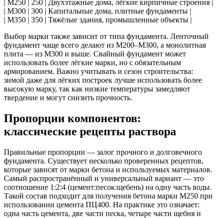
| М250 | 250 | Двухэтажные дома, лёгкие кирпичные строения |
| М300 | 300 | Капитальные дома, плитные фундаменты |
| М350 | 350 | Тяжёлые здания, промышленные объекты |
Выбор марки также зависит от типа фундамента. Ленточный
фундамент чаще всего делают из М200–М300, а монолитная
плита — из М300 и выше. Свайный фундамент может
использовать более лёгкие марки, но с обязательным
армированием. Важно учитывать и сезон строительства:
зимой даже для лёгких построек лучше использовать более
высокую марку, так как низкие температуры замедляют
твердение и могут снизить прочность.
Пропорции компонентов:
классические рецепты раствора
Правильные пропорции — залог прочного и долговечного
фундамента. Существует несколько проверенных рецептов,
которые зависят от марки бетона и используемых материалов.
Самый распространённый и универсальный вариант — это
соотношение 1:2:4 (цемент:песок:щебень) на одну часть воды.
Такой состав подходит для получения бетона марки М250 при
использовании цемента ПЦ400. На практике это означает:
одна часть цемента, две части песка, четыре части щебня и