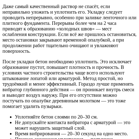
Даже самый качественный раствор не спасёт, если
неправильно уложить и уплотнить его. Укладку следует
проводить непрерывно, особенно при заливке ленточного или
плитного фундамента. Перерывы более чем на 2 часа
приводят к образованию «холодных швов» — мест
ослабления конструкции. Если всё же пришлось остановиться,
место остановки закрывают временной опалубкой, а при
продолжении работ тщательно очищают и увлажняют
поверхность.
После укладки бетон необходимо уплотнить. Это исключает
образование пустот, повышает плотность и прочность. В
условиях частного строительства чаще всего используют
штыкование лопатой или арматурой. Метод простой, но
трудоёмкий и менее эффективный. Гораздо лучше применять
вибратор глубинного действия — он проникает внутрь смеси
и выводит воздух наружу. При его отсутствии можно
постучать по опалубке деревянным молотком — это тоже
помогает удалить пузырьки.
Уплотняйте бетон слоями по 20–30 см.
Не допускайте контакта вибратора с арматурой — это
может нарушить защитный слой.
Время вибрирования — 20–30 секунд на одно место.