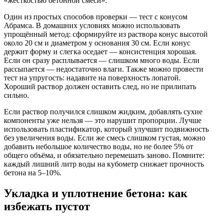
«жесткостью бетонной смеси».
Один из простых способов проверки — тест с конусом
Абрамса. В домашних условиях можно использовать
упрощённый метод: сформируйте из раствора конус высотой
около 20 см и диаметром у основания 30 см. Если конус
держит форму и слегка оседает — консистенция хорошая.
Если он сразу расплывается — слишком много воды. Если
рассыпается — недостаточно влаги. Также можно провести
тест на упругость: надавите на поверхность лопатой.
Хороший раствор должен оставить след, но не прилипать
сильно.
Если раствор получился слишком жидким, добавлять сухие
компоненты уже нельзя — это нарушит пропорции. Лучше
использовать пластификатор, который улучшит подвижность
без увеличения воды. Если же смесь слишком густая, можно
добавить небольшое количество воды, но не более 5% от
общего объёма, и обязательно перемешать заново. Помните:
каждый лишний литр воды на кубометр снижает прочность
бетона на 5–10%.
Укладка и уплотнение бетона: как
избежать пустот