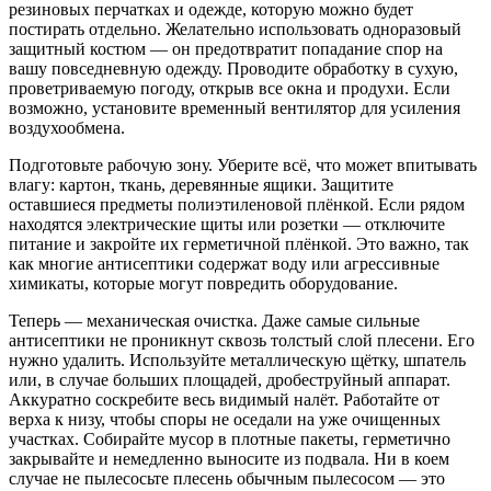
резиновых перчатках и одежде, которую можно будет
постирать отдельно. Желательно использовать одноразовый
защитный костюм — он предотвратит попадание спор на
вашу повседневную одежду. Проводите обработку в сухую,
проветриваемую погоду, открыв все окна и продухи. Если
возможно, установите временный вентилятор для усиления
воздухообмена.
Подготовьте рабочую зону. Уберите всё, что может впитывать
влагу: картон, ткань, деревянные ящики. Защитите
оставшиеся предметы полиэтиленовой плёнкой. Если рядом
находятся электрические щиты или розетки — отключите
питание и закройте их герметичной плёнкой. Это важно, так
как многие антисептики содержат воду или агрессивные
химикаты, которые могут повредить оборудование.
Теперь — механическая очистка. Даже самые сильные
антисептики не проникнут сквозь толстый слой плесени. Его
нужно удалить. Используйте металлическую щётку, шпатель
или, в случае больших площадей, дробеструйный аппарат.
Аккуратно соскребите весь видимый налёт. Работайте от
верха к низу, чтобы споры не оседали на уже очищенных
участках. Собирайте мусор в плотные пакеты, герметично
закрывайте и немедленно выносите из подвала. Ни в коем
случае не пылесосьте плесень обычным пылесосом — это