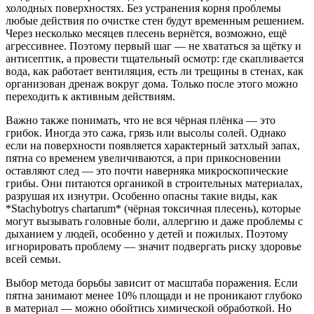
холодных поверхностях. Без устранения корня проблемы
любые действия по очистке стен будут временным решением.
Через несколько месяцев плесень вернётся, возможно, ещё
агрессивнее. Поэтому первый шаг — не хвататься за щётку и
антисептик, а провести тщательный осмотр: где скапливается
вода, как работает вентиляция, есть ли трещины в стенах, как
организован дренаж вокруг дома. Только после этого можно
переходить к активным действиям.
Важно также понимать, что не вся чёрная плёнка — это
грибок. Иногда это сажа, грязь или высолы солей. Однако
если на поверхности появляется характерный затхлый запах,
пятна со временем увеличиваются, а при прикосновении
оставляют след — это почти наверняка микроскопические
грибы. Они питаются органикой в строительных материалах,
разрушая их изнутри. Особенно опасны такие виды, как
*Stachybotrys chartarum* (чёрная токсичная плесень), которые
могут вызывать головные боли, аллергию и даже проблемы с
дыханием у людей, особенно у детей и пожилых. Поэтому
игнорировать проблему — значит подвергать риску здоровье
всей семьи.
Выбор метода борьбы зависит от масштаба поражения. Если
пятна занимают менее 10% площади и не проникают глубоко
в материал — можно обойтись химической обработкой. Но