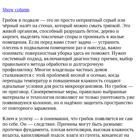
Show column
Грибок в подвале — это не просто неприятный серый или
чёрный налёт на стенах, который можно смыть тряпкой. Это
живой организм, способный разрушать бетон, дерево и
кирпич, выделять токсичные споры и проникать в жилые
помещения. Если перед вами стоит задача — устранить
плесень в подвальном помещении раз и навсегда, важно
понимать: поверхностная уборка здесь не поможет. Нужен
системный подход, включающий диагностику причин, выбор
правильного метода обработки и долгосрочную
профилактику. Многие владельцы частных домов
сталкиваются с этой проблемой весной и осенью, когда
перепады температур и повышенная влажность создают
идеальные условия для роста микроорганизмов. Но грибок —
не приговор. Своевременные меры, правильно выбранные
материалы и технология позволяют не только уничтожить уже
появившуюся колонию, но и надёжно защитить пространство
от повторного заражения.
Ключ к успеху — в понимании, что грибок появляется не сам
по себе. Он — следствие. Причины могут быть разными:
протечки фундамента, плохая вентиляция, высокая влажность
воздуха, капиллярный подсос влаги из грунта, конденсат на