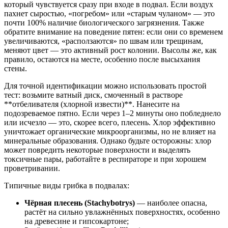
который чувствуется сразу при входе в подвал. Если воздух
пахнет сыростью, «погребом» или «старым чуланом» — это
почти 100% наличие биологического загрязнения. Также
обратите внимание на поведение пятен: если они со временем
увеличиваются, «расползаются» по швам или трещинам,
меняют цвет — это активный рост колонии. Высолы же, как
правило, остаются на месте, особенно после высыхания
стены.
Для точной идентификации можно использовать простой
тест: возьмите ватный диск, смоченный в растворе
**отбеливателя (хлорной извести)**. Нанесите на
подозреваемое пятно. Если через 1–2 минуты оно побледнело
или исчезло — это, скорее всего, плесень. Хлор эффективно
уничтожает органические микроорганизмы, но не влияет на
минеральные образования. Однако будьте осторожны: хлор
может повредить некоторые поверхности и выделять
токсичные пары, работайте в респираторе и при хорошем
проветривании.
Типичные виды грибка в подвалах:
Чёрная плесень (Stachybotrys)
— наиболее опасна,
растёт на сильно увлажнённых поверхностях, особенно
на древесине и гипсокартоне;