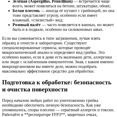
Зелёная (Aspergillus, Penicillium)
— встречается чаще
всего, может появляться на бетоне, штукатурке, обоях;
Белая плесень
— иногда её путают с грибницей, но она
тоже представляет угрозу, особенно если имеет
влажный, «слизистый» вид;
Розовый налёт
— часто появляется в ванных, но может
быть и в подвале, особенно на силиконовых швах.
Если вы сомневаетесь в типе загрязнения, лучше взять
образец и отнести в лабораторию. Существуют
специализированные сервисы, которые проводят
микроскопический анализ и определяют вид грибка. Это
особенно важно, если в доме есть маленькие дети, аллергики
или люди с ослабленным иммунитетом. Зная, с каким именно
микроорганизмом вы имеете дело, можно подобрать
максимально эффективное средство для обработки.
Подготовка к обработке: безопасность
и очистка поверхности
Перед началом любых работ по уничтожению грибка
необходимо обеспечить личную безопасность. Как уже
упоминалось, споры плесени — серьёзный аллерген и токсин.
Работайте в **респираторе FFP3**, защитных очках,