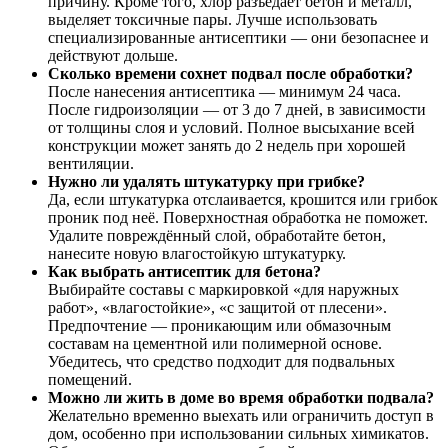
причину. Кроме того, хлор разъедает бетон и металл,
выделяет токсичные пары. Лучше использовать
специализированные антисептики — они безопаснее и
действуют дольше.
Сколько времени сохнет подвал после обработки?
После нанесения антисептика — минимум 24 часа.
После гидроизоляции — от 3 до 7 дней, в зависимости
от толщины слоя и условий. Полное высыхание всей
конструкции может занять до 2 недель при хорошей
вентиляции.
Нужно ли удалять штукатурку при грибке?
Да, если штукатурка отслаивается, крошится или грибок
проник под неё. Поверхностная обработка не поможет.
Удалите повреждённый слой, обработайте бетон,
нанесите новую влагостойкую штукатурку.
Как выбрать антисептик для бетона?
Выбирайте составы с маркировкой «для наружных
работ», «влагостойкие», «с защитой от плесени».
Предпочтение — проникающим или обмазочным
составам на цементной или полимерной основе.
Убедитесь, что средство подходит для подвальных
помещений.
Можно ли жить в доме во время обработки подвала?
Желательно временно выехать или ограничить доступ в
дом, особенно при использовании сильных химикатов.