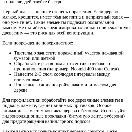
в подвале, действуйте быстро.
Первый шаг — оцените степень поражения. Если дерево
мягкое, крошится, имеет тёмные пятна и неприятный запах —
оно уже гниёт. Такие элементы подлежат обязательной
замене. Не пытайтесь «реанимировать» сильно повреждённую
древесину — это риск для всей конструкции.
Если повреждение поверхностное:
Тщательно зачистите поражённый участок наждачной
бумагой или щёткой.
Обработайте раствором антисептика глубокого
проникновения (например, Neomid 400 или Сенеж).
Нанесите 2–3 слоя, соблюдая интервалы между
нанесениями.
После высыхания покройте лаком или маслом для
дерева.
Для профилактики обработайте все деревянные элементы в
подвале, даже те, где нет видимых признаков. Особое
внимание — местам контакта дерева с бетоном. Используйте
гидроизоляционные прокладки (битумную ленту, рубероид)
для предотвращения капиллярного подсоса.
Также важно исключить контакт дерева с грунтом. Даже