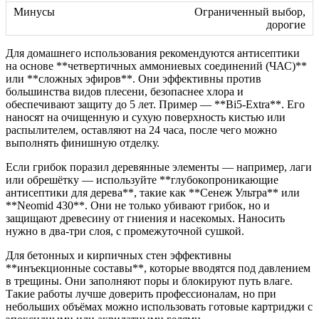
Ограниченный выбор,
дорогие
Для домашнего использования рекомендуются антисептики
на основе **четвертичных аммониевых соединений (ЧАС)**
или **сложных эфиров**. Они эффективны против
большинства видов плесени, безопаснее хлора и
обеспечивают защиту до 5 лет. Пример — **Bi5-Extra**. Его
наносят на очищенную и сухую поверхность кистью или
распылителем, оставляют на 24 часа, после чего можно
выполнять финишную отделку.
Если грибок поразил деревянные элементы — например, лаги
или обрешётку — используйте **глубокопроникающие
антисептики для дерева**, такие как **Сенеж Ультра** или
**Neomid 430**. Они не только убивают грибок, но и
защищают древесину от гниения и насекомых. Наносить
нужно в два-три слоя, с промежуточной сушкой.
Для бетонных и кирпичных стен эффективны
**инъекционные составы**, которые вводятся под давлением
в трещины. Они заполняют поры и блокируют путь влаге.
Такие работы лучше доверить профессионалам, но при
небольших объёмах можно использовать готовые картриджи с