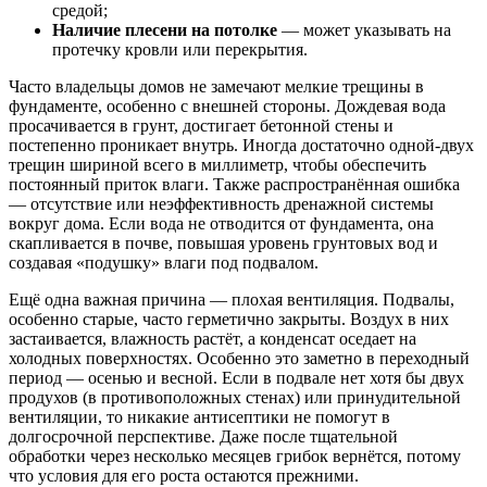
средой;
Наличие плесени на потолке
— может указывать на
протечку кровли или перекрытия.
Часто владельцы домов не замечают мелкие трещины в
фундаменте, особенно с внешней стороны. Дождевая вода
просачивается в грунт, достигает бетонной стены и
постепенно проникает внутрь. Иногда достаточно одной-двух
трещин шириной всего в миллиметр, чтобы обеспечить
постоянный приток влаги. Также распространённая ошибка
— отсутствие или неэффективность дренажной системы
вокруг дома. Если вода не отводится от фундамента, она
скапливается в почве, повышая уровень грунтовых вод и
создавая «подушку» влаги под подвалом.
Ещё одна важная причина — плохая вентиляция. Подвалы,
особенно старые, часто герметично закрыты. Воздух в них
застаивается, влажность растёт, а конденсат оседает на
холодных поверхностях. Особенно это заметно в переходный
период — осенью и весной. Если в подвале нет хотя бы двух
продухов (в противоположных стенах) или принудительной
вентиляции, то никакие антисептики не помогут в
долгосрочной перспективе. Даже после тщательной
обработки через несколько месяцев грибок вернётся, потому
что условия для его роста остаются прежними.