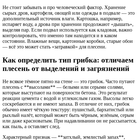
Не стоит забывать и про человеческий фактор. Хранение
сырых дров, картофеля, овощей или одежды в подвале — это
дополнительный источник влаги. Картошка, например,
испаряет воду, а дрова при хранении продолжают «дышать»,
выделяя пар. Если подвал используется как кладовая, важно
контролировать, что именно там находится и в каком
состоянии. Влажные вещи, картонные коробки, старые обои
— всё это может стать «затравкой» для плесени.
Как определить тип грибка: отличаем
плесень от выделений и загрязнений
Не всякое тёмное пятно на стене — это грибок. Часто путают
плесень с **высолами** — белыми или серыми солями,
которые выступают на поверхности бетона. Это результат
реакции цемента с водой и углекислым газом. Высолы легко
соскребаются и не имеют запаха. В отличие от них, грибок
обычно имеет чёткую текстуру: пушистый, бархатистый или
рыхлый налёт, который может быть чёрным, зелёным, серым
или даже красноватым. При надавливании он не рассыпается,
как пыль, а оставляет след.
Характерный признак — **затхлый, землистый запах**,