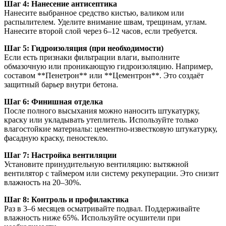
Шаг 4: Нанесение антисептика
Нанесите выбранное средство кистью, валиком или
распылителем. Уделите внимание швам, трещинам, углам.
Нанесите второй слой через 6–12 часов, если требуется.
Шаг 5: Гидроизоляция (при необходимости)
Если есть признаки фильтрации влаги, выполните
обмазочную или проникающую гидроизоляцию. Например,
составом **Пенетрон** или **Цементрон**. Это создаёт
защитный барьер внутри бетона.
Шаг 6: Финишная отделка
После полного высыхания можно наносить штукатурку,
краску или укладывать утеплитель. Используйте только
влагостойкие материалы: цементно-известковую штукатурку,
фасадную краску, пеностекло.
Шаг 7: Настройка вентиляции
Установите принудительную вентиляцию: вытяжной
вентилятор с таймером или систему рекуперации. Это снизит
влажность на 20–30%.
Шаг 8: Контроль и профилактика
Раз в 3–6 месяцев осматривайте подвал. Поддерживайте
влажность ниже 65%. Используйте осушители при