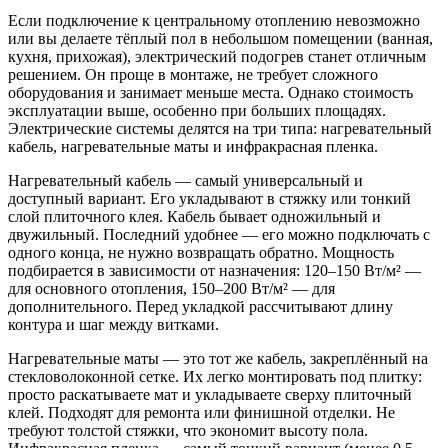
Если подключение к центральному отоплению невозможно
или вы делаете тёплый пол в небольшом помещении (ванная,
кухня, прихожая), электрический подогрев станет отличным
решением. Он проще в монтаже, не требует сложного
оборудования и занимает меньше места. Однако стоимость
эксплуатации выше, особенно при больших площадях.
Электрические системы делятся на три типа: нагревательный
кабель, нагревательные маты и инфракрасная пленка.
Нагревательный кабель — самый универсальный и
доступный вариант. Его укладывают в стяжку или тонкий
слой плиточного клея. Кабель бывает одножильный и
двужильный. Последний удобнее — его можно подключать с
одного конца, не нужно возвращать обратно. Мощность
подбирается в зависимости от назначения: 120–150 Вт/м² —
для основного отопления, 150–200 Вт/м² — для
дополнительного. Перед укладкой рассчитывают длину
контура и шаг между витками.
Нагревательные маты — это тот же кабель, закреплённый на
стекловолоконной сетке. Их легко монтировать под плитку:
просто раскатываете мат и укладываете сверху плиточный
клей. Подходят для ремонта или финишной отделки. Не
требуют толстой стяжки, что экономит высоту пола.