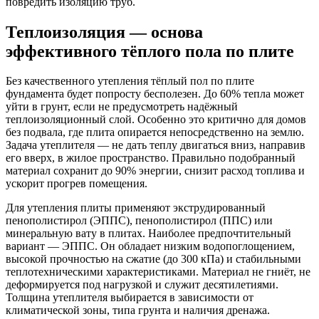
повредить изоляцию труб.
Теплоизоляция — основа
эффективного тёплого пола по плите
Без качественного утепления тёплый пол по плите
фундамента будет попросту бесполезен. До 60% тепла может
уйти в грунт, если не предусмотреть надёжный
теплоизоляционный слой. Особенно это критично для домов
без подвала, где плита опирается непосредственно на землю.
Задача утеплителя — не дать теплу двигаться вниз, направив
его вверх, в жилое пространство. Правильно подобранный
материал сохранит до 90% энергии, снизит расход топлива и
ускорит прогрев помещения.
Для утепления плиты применяют экструдированный
пенополистирол (ЭППС), пенополистирол (ППС) или
минеральную вату в плитах. Наиболее предпочтительный
вариант — ЭППС. Он обладает низким водопоглощением,
высокой прочностью на сжатие (до 300 кПа) и стабильными
теплотехническими характеристиками. Материал не гниёт, не
деформируется под нагрузкой и служит десятилетиями.
Толщина утеплителя выбирается в зависимости от
климатической зоны, типа грунта и наличия дренажа.