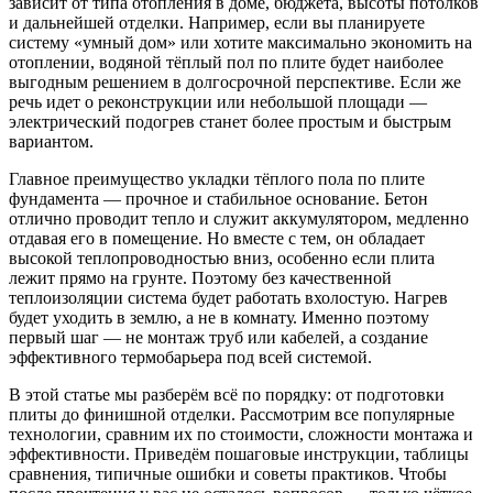
зависит от типа отопления в доме, бюджета, высоты потолков
и дальнейшей отделки. Например, если вы планируете
систему «умный дом» или хотите максимально экономить на
отоплении, водяной тёплый пол по плите будет наиболее
выгодным решением в долгосрочной перспективе. Если же
речь идет о реконструкции или небольшой площади —
электрический подогрев станет более простым и быстрым
вариантом.
Главное преимущество укладки тёплого пола по плите
фундамента — прочное и стабильное основание. Бетон
отлично проводит тепло и служит аккумулятором, медленно
отдавая его в помещение. Но вместе с тем, он обладает
высокой теплопроводностью вниз, особенно если плита
лежит прямо на грунте. Поэтому без качественной
теплоизоляции система будет работать вхолостую. Нагрев
будет уходить в землю, а не в комнату. Именно поэтому
первый шаг — не монтаж труб или кабелей, а создание
эффективного термобарьера под всей системой.
В этой статье мы разберём всё по порядку: от подготовки
плиты до финишной отделки. Рассмотрим все популярные
технологии, сравним их по стоимости, сложности монтажа и
эффективности. Приведём пошаговые инструкции, таблицы
сравнения, типичные ошибки и советы практиков. Чтобы