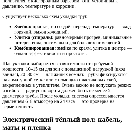
полиэтилен с кислородным барьером. Они устойчивы к
давлению, температуре и коррозии.
Существует несколько схем укладки труб:
Змейка:
простая, но создаёт перепад температур — вход
горячий, выход холодный.
Улитка (спираль):
равномерный прогрев, минимальные
потери тепла, оптимальна для больших помещений.
Комбинированная:
змейка по краям, улитка в центре —
баланс эффективности и простоты.
Шаг укладки выбирается в зависимости от требуемой
мощности: 10–15 см для зон с повышенной нагрузкой (вход,
ванная), 20–30 см — для жилых комнат. Трубы фиксируются
на арматурной сетке или с помощью пластиковых скоб,
закреплённых в утеплителе. Очень важно не допускать резких
изгибов — радиус поворота должен быть не менее 5
диаметров трубы. После укладки система опрессовывается
давлением 6–8 атмосфер на 24 часа — это проверка на
герметичность.
Электрический тёплый пол: кабель,
маты и пленка