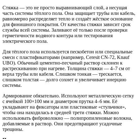
Стяжка — это не просто выравнивающий слой, а несущая
часть системы тёплого пола. Она защищает трубы или кабель,
равномерно распределяет тепло и создаёт жёсткое основание
для финишного покрытия. От качества стяжки зависит срок
службы всей системы. Заливают её только после проверки
герметичности водяного контура или тестирования
электрического пола.
Для тёплого пола используется пескобетон или специальные
смеси с пластификаторами (например, Ceresit CN-72, Knauf
UBO). Обычный цементно-песчаный раствор склонен к
растрескиванию при нагреве. Толщина стяжки — 4–7 см от
верха трубы или кабеля. Слишком тонкая — трескается,
слишком толстая — долго сохнет и увеличивает инерцию
системы.
Армирование обязательно. Используют металлическую сетку
с ячейкой 100×100 мм и диаметром прутка 4–6 мм. Её
укладывают на фиксаторы или пластиковые «стульчики»,
чтобы она находилась в средней трети стяжки. Можно
использовать фиброволокно — полипропиленовые волокна,
добавляемые в раствор. Они предотвращают усадочные
трещины.