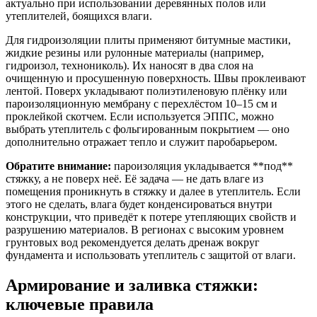
актуально при использовании деревянных полов или
утеплителей, боящихся влаги.
Для гидроизоляции плиты применяют битумные мастики,
жидкие резины или рулонные материалы (например,
гидроизол, технониколь). Их наносят в два слоя на
очищенную и просушенную поверхность. Швы проклеивают
лентой. Поверх укладывают полиэтиленовую плёнку или
пароизоляционную мембрану с перехлёстом 10–15 см и
проклейкой скотчем. Если используется ЭППС, можно
выбрать утеплитель с фольгированным покрытием — оно
дополнительно отражает тепло и служит паробарьером.
Обратите внимание:
пароизоляция укладывается **под**
стяжку, а не поверх неё. Её задача — не дать влаге из
помещения проникнуть в стяжку и далее в утеплитель. Если
этого не сделать, влага будет конденсироваться внутри
конструкции, что приведёт к потере утепляющих свойств и
разрушению материалов. В регионах с высоким уровнем
грунтовых вод рекомендуется делать дренаж вокруг
фундамента и использовать утеплитель с защитой от влаги.
Армирование и заливка стяжки:
ключевые правила