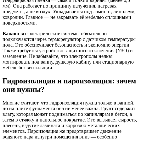
Инфракрасная пленка — самый тонкий вариант (менее 0,5
мм). Она работает по принципу излучения, нагревая
предметы, а не воздух. Укладывается под ламинат, линолеум,
ковролин. Главное — не закрывать её мебелью сплошными
поверхностями.
Важно:
все электрические системы обязательно
подключаются через терморегулятор с датчиком температуры
пола. Это обеспечивает безопасность и экономию энергии.
Также требуется устройство защитного отключения (УЗО) и
заземление. Не забывайте, что электрополы нельзя
монтировать под ванну, душевую кабину или стационарную
мебель без вентиляции.
Гидроизоляция и пароизоляция: зачем
они нужны?
Многие считают, что гидроизоляция нужна только в ванной,
но на плите фундамента она не менее важна. Грунт содержит
влагу, которая может подниматься по капиллярам в бетон, а
затем в стяжку и напольное покрытие. Это вызывает сырость,
плесень, вздутие ламината и коррозию металлических
элементов. Пароизоляция же предотвращает движение
водяного пара изнутри помещения вниз — особенно