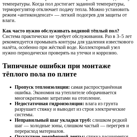
температуры. Когда пол достигает заданной температуры,
терморегулятор отключает подачу тепла. Можно установить
режим «антиконденсат» — легкий подогрев для защиты от
влаги.
Как часто нужно обслуживать водяной тёплый пол?
Система практически не требует обслуживания. Раз в 3–5 лет
рекомендуется промывать контуры для удаления известкового
налёта, особенно при жёсткой воде. Коллекторный узел
нужно периодически проверять на утечки и коррозию.
Типичные ошибки при монтаже
тёплого пола по плите
Пропуск теплоизоляции:
самая распространённая
ошибка. Экономия на утеплителе оборачивается
многократными затратами на отопление.
Недостаточная гидроизоляция:
влага из грунта
разрушает стяжку и выводит из строя электрические
системы.
Неправильный шаг укладки труб:
слишком редкий
шаг — холодные зоны, слишком частый — перегрев и
перерасход материалов.
Отсутствие демпферной ленты:
стяжка расширяется