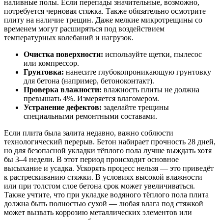
наливные полы. Если перепады значительные, возможно,
потребуется черновая стяжка. Также обязательно осмотрите
плиту на наличие трещин. Даже мелкие микротрещины со
временем могут расширяться под воздействием
температурных колебаний и нагрузок.
Очистка поверхности:
используйте щетки, пылесос
или компрессор.
Грунтовка:
нанесите глубокопроникающую грунтовку
для бетона (например, бетоноконтакт).
Проверка влажности:
влажность плиты не должна
превышать 4%. Измеряется влагомером.
Устранение дефектов:
заделайте трещины
специальными ремонтными составами.
Если плита была залита недавно, важно соблюсти
технологический перерыв. Бетон набирает прочность 28 дней,
но для безопасной укладки тёплого пола лучше выждать хотя
бы 3–4 недели. В этот период происходит основное
высыхание и усадка. Ускорять процесс нельзя — это приведёт
к растрескиванию стяжки. В условиях высокой влажности
или при толстом слое бетона срок может увеличиваться.
Также учтите, что при укладке водяного тёплого пола плита
должна быть полностью сухой — любая влага под стяжкой
может вызвать коррозию металлических элементов или