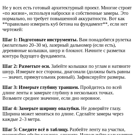
Не у всех есть готовый архитектурный проект. Многие строят
«по жизни», используя наброски и собственные замеры. Это
нормально, но требует повышенной аккуратности. Вот как
**правильно измерить куб бетона на фундамент**, если нет
чертежей:
Шаг 1: Подготовьте инструменты.
Вам понадобятся рулетка
(желательно 20–30 м), лазерный дальномер (если есть),
деревянные колышки, шнур и блокнот. Начните с разметки
контура будущего фундамента.
Шаг 2: Разметьте оси.
Забейте колышки по углам и натяните
шнур. Измерьте все стороны, диагонали (должны быть равны
— значит, прямоугольник ровный). Зафиксируйте размеры.
Шаг 3: Измерьте глубину траншеи.
Пройдитесь по всей
длине ленты и замерьте глубину в нескольких точках.
Возьмите среднее значение, если дно неровное.
Шаг 4: Замерьте ширину опалубки.
Не доверяйте глазу.
Ширина может меняться по длине. Сделайте замеры через
каждые 2–3 метра.
Шаг 5: Сведите всё в таблицу.
Разбейте ленту на участки,
посчитайте объём каждого, сложите. Используйте калькулятор