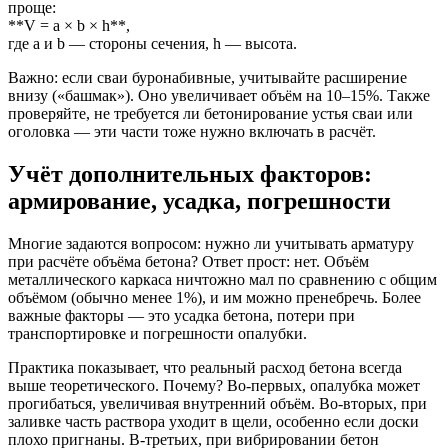
проще:
**V = a × b × h**,
где a и b — стороны сечения, h — высота.
Важно: если сваи буронабивные, учитывайте расширение
внизу («башмак»). Оно увеличивает объём на 10–15%. Также
проверяйте, не требуется ли бетонирование устья сваи или
оголовка — эти части тоже нужно включать в расчёт.
Учёт дополнительных факторов:
армирование, усадка, погрешности
Многие задаются вопросом: нужно ли учитывать арматуру
при расчёте объёма бетона? Ответ прост: нет. Объём
металлического каркаса ничтожно мал по сравнению с общим
объёмом (обычно менее 1%), и им можно пренебречь. Более
важные факторы — это усадка бетона, потери при
транспортировке и погрешности опалубки.
Практика показывает, что реальный расход бетона всегда
выше теоретического. Почему? Во-первых, опалубка может
прогибаться, увеличивая внутренний объём. Во-вторых, при
заливке часть раствора уходит в щели, особенно если доски
плохо пригнаны. В-третьих, при вибрировании бетон