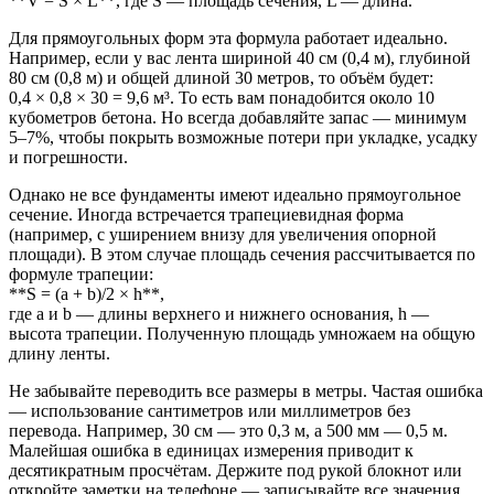
**V = S × L**, где S — площадь сечения, L — длина.
Для прямоугольных форм эта формула работает идеально.
Например, если у вас лента шириной 40 см (0,4 м), глубиной
80 см (0,8 м) и общей длиной 30 метров, то объём будет:
0,4 × 0,8 × 30 = 9,6 м³. То есть вам понадобится около 10
кубометров бетона. Но всегда добавляйте запас — минимум
5–7%, чтобы покрыть возможные потери при укладке, усадку
и погрешности.
Однако не все фундаменты имеют идеально прямоугольное
сечение. Иногда встречается трапециевидная форма
(например, с уширением внизу для увеличения опорной
площади). В этом случае площадь сечения рассчитывается по
формуле трапеции:
**S = (a + b)/2 × h**,
где a и b — длины верхнего и нижнего основания, h —
высота трапеции. Полученную площадь умножаем на общую
длину ленты.
Не забывайте переводить все размеры в метры. Частая ошибка
— использование сантиметров или миллиметров без
перевода. Например, 30 см — это 0,3 м, а 500 мм — 0,5 м.
Малейшая ошибка в единицах измерения приводит к
десятикратным просчётам. Держите под рукой блокнот или
откройте заметки на телефоне — записывайте все значения