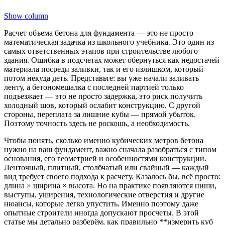
Show column
Расчет объема бетона для фундамента — это не просто
математическая задачка из школьного учебника. Это один из
самых ответственных этапов при строительстве любого
здания. Ошибка в подсчетах может обернуться как недостачей
материала посреди заливки, так и его излишком, который
потом некуда деть. Представьте: вы уже начали заливать
ленту, а бетономешалка с последней партией только
подъезжает — это не просто задержка, это риск получить
холодный шов, который ослабит конструкцию. С другой
стороны, переплата за лишние кубы — прямой убыток.
Поэтому точность здесь не роскошь, а необходимость.
Чтобы понять, сколько именно кубических метров бетона
нужно на ваш фундамент, важно сначала разобраться с типом
основания, его геометрией и особенностями конструкции.
Ленточный, плитный, столбчатый или свайный — каждый
вид требует своего подхода к расчету. Казалось бы, всё просто:
длина × ширина × высота. Но на практике появляются ниши,
выступы, уширения, технологические отверстия и другие
нюансы, которые легко упустить. Именно поэтому даже
опытные строители иногда допускают просчеты. В этой
статье мы детально разберём, как правильно **измерить куб