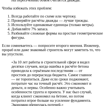
На пересечениях объём считается дважды.
Чтобы избежать этих проблем:
Всегда работайте по схеме или чертежу.
Проверяйте расчёты дважды — лучше трижды.
Используйте одинаковые единицы (только метры).
Добавляйте 7% запаса.
Разбивайте сложные формы на простые геометрические
фигуры.
Если сомневаетесь — попросите второго мнения. Инженер,
прораб или даже знакомый строитель могут заметить то, что
вы упустили.
«За 10 лет работы в строительной сфере я видел
десятки случаев, когда ошибка в расчёте бетона
приводила к серьёзным последствиям — от
простоев до перерасхода бюджета. Самое главное
— не торопиться. Даже если сроки поджимают,
потратьте час на точный расчёт. Это сэкономит и
деньги, и нервы. Особенно важно учитывать
особенности грунта и проекта. У нас был случай,
когда клиент сэкономил на бетоне, но потом
потратил втрое больше на усиление фундамента.
Экономия обернулась потерей.»