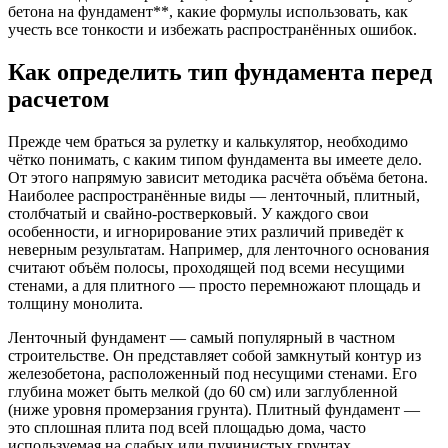
бетона на фундамент**, какие формулы использовать, как
учесть все тонкости и избежать распространённых ошибок.
Как определить тип фундамента перед
расчетом
Прежде чем браться за рулетку и калькулятор, необходимо
чётко понимать, с каким типом фундамента вы имеете дело.
От этого напрямую зависит методика расчёта объёма бетона.
Наиболее распространённые виды — ленточный, плитный,
столбчатый и свайно-ростверковый. У каждого свои
особенности, и игнорирование этих различий приведёт к
неверным результатам. Например, для ленточного основания
считают объём полосы, проходящей под всеми несущими
стенами, а для плитного — просто перемножают площадь и
толщину монолита.
Ленточный фундамент — самый популярный в частном
строительстве. Он представляет собой замкнутый контур из
железобетона, расположенный под несущими стенами. Его
глубина может быть мелкой (до 60 см) или заглубленной
(ниже уровня промерзания грунта). Плитный фундамент —
это сплошная плита под всей площадью дома, часто
используемая на слабых или пучинистых грунтах.