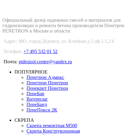
PENETRON-1.RU
Официальный дилер надежных смесей и материалов для
гидроизоляции и ремонта бетона производителя Пенетрон
PENETRON в Москве и области
Адрес:
МО, город Дедовск, ул. Клубная д 2 оф 2.5,2.6
Телефон:
+7 495 532 01 52
Почта:
gidroizol-center@yandex.ru
ПОПУЛЯРНОЕ
Пенетрон Адмикс
Пенетрон Пенетрон
Пенекрит Пенетрон
ПенеБар
Ватерплаг
ПенеБанд
ПенеПокси 2К
СКРЕПА
Скрепа ремонтная М500
Скрепа Конструкционная