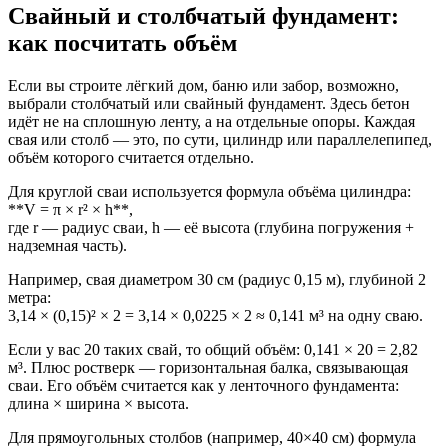
Свайный и столбчатый фундамент:
как посчитать объём
Если вы строите лёгкий дом, баню или забор, возможно,
выбрали столбчатый или свайный фундамент. Здесь бетон
идёт не на сплошную ленту, а на отдельные опоры. Каждая
свая или столб — это, по сути, цилиндр или параллелепипед,
объём которого считается отдельно.
Для круглой сваи используется формула объёма цилиндра:
**V = π × r² × h**,
где r — радиус сваи, h — её высота (глубина погружения +
надземная часть).
Например, свая диаметром 30 см (радиус 0,15 м), глубиной 2
метра:
3,14 × (0,15)² × 2 = 3,14 × 0,0225 × 2 ≈ 0,141 м³ на одну сваю.
Если у вас 20 таких свай, то общий объём: 0,141 × 20 = 2,82
м³. Плюс ростверк — горизонтальная балка, связывающая
сваи. Его объём считается как у ленточного фундамента:
длина × ширина × высота.
Для прямоугольных столбов (например, 40×40 см) формула