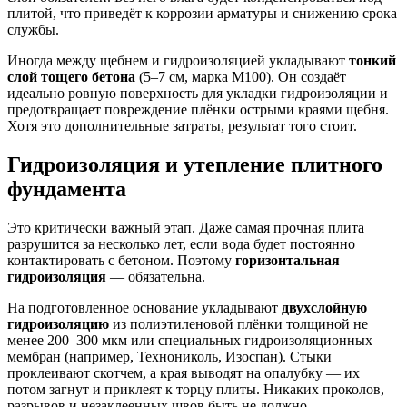
плитой, что приведёт к коррозии арматуры и снижению срока
службы.
Иногда между щебнем и гидроизоляцией укладывают
тонкий
слой тощего бетона
(5–7 см, марка М100). Он создаёт
идеально ровную поверхность для укладки гидроизоляции и
предотвращает повреждение плёнки острыми краями щебня.
Хотя это дополнительные затраты, результат того стоит.
Гидроизоляция и утепление плитного
фундамента
Это критически важный этап. Даже самая прочная плита
разрушится за несколько лет, если вода будет постоянно
контактировать с бетоном. Поэтому
горизонтальная
гидроизоляция
— обязательна.
На подготовленное основание укладывают
двухслойную
гидроизоляцию
из полиэтиленовой плёнки толщиной не
менее 200–300 мкм или специальных гидроизоляционных
мембран (например, Технониколь, Изоспан). Стыки
проклеивают скотчем, а края выводят на опалубку — их
потом загнут и приклеят к торцу плиты. Никаких проколов,
разрывов и незаклеенных швов быть не должно.