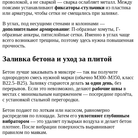
проволокой, а не сваркой — сварка ослабляет металл. Между
поясами устанавливают
фиксаторы-стульчики
из пластика
или арматуры, чтобы сетки не смещались при заливке.
В углах, под несущими стенами и колоннами —
дополнительное армирование
: П-образные хомуты, Г-
образные анкеры, пятислойные сетки. Именно в углах чаще
всего возникают трещины, поэтому здесь нужна повышенная
прочность.
Заливка бетона и уход за плитой
Бетон лучше заказывать в миксере — так вы получите
однородную смесь нужной марки (обычно М300–М350, класс
B22.5–B25). Заливку стараются делать
за один день
, без
перерывов. Если это невозможно, делают
рабочие швы
в
местах с минимальным напряжением — посередине пролёта,
с установкой стальной перегородки.
Бетон подают по лоткам или насосом, равномерно
распределяя по площади. Затем его
уплотняют глубинным
вибратором
— это удаляет пузырьки воздуха и делает бетон
плотнее. После вибрации поверхность выравнивают
правилом по маякам.