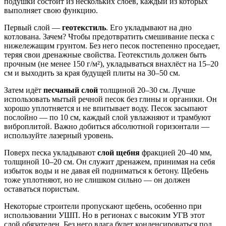
подушки состоит из нескольких слоёв, каждый из которых
выполняет свою функцию.
Первый слой —
геотекстиль
. Его укладывают на дно
котлована. Зачем? Чтобы предотвратить смешивание песка с
нижележащим грунтом. Без него песок постепенно проседает,
теряя свои дренажные свойства. Геотекстиль должен быть
прочным (не менее 150 г/м²), укладываться внахлёст на 15–20
см и выходить за края будущей плиты на 30–50 см.
Затем идёт
песчаный слой
толщиной 20–30 см. Лучше
использовать мытый речной песок без глины и органики. Он
хорошо уплотняется и не впитывает воду. Песок засыпают
послойно — по 10 см, каждый слой увлажняют и трамбуют
виброплитой. Важно добиться абсолютной горизонтали —
используйте лазерный уровень.
Поверх песка укладывают
слой щебня
фракцией 20–40 мм,
толщиной 10–20 см. Он служит дренажем, принимая на себя
избыток воды и не давая ей подниматься к бетону. Щебень
тоже уплотняют, но не слишком сильно — он должен
оставаться пористым.
Некоторые строители пропускают щебень, особенно при
использовании УШП. Но в регионах с высоким УГВ этот
слой обязателен. Без него влага будет конденсироваться под