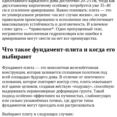
одноэтажного каркасного дома достаточно 20–25 см, тогда как
двухэтажному кирпичному особняку потребуется уже 35–40
см и усиленное армирование. Важно понимать: плита — это
не универсальное решение «на все случаи жизни», но при
правильном проектировании и исполнении она обеспечивает
максимальную устойчивость и долговечность. И ключевое
слово здесь — *правильное*. Один пропущенный этап,
неграмотно выполненная гидроизоляция или ошибки в
армировании могут свести на нет все преимущества.
Что такое фундамент-плита и когда его
выбирают
Фундамент-плита — это монолитная железобетонная
конструкция, которая заливается сплошным полотном под
всей площадью будущего дома. В отличие от ленточного
основания, которое повторяет контур стен, плита охватывает
всё здание целиком, создавая жёсткую «подушку», способную
выдерживать неравномерные деформации грунта. Такой
подход особенно эффективен на пучинистых, слабонесущих
или сильно увлажнённых почвах, где другие типы
фундаментов могут проседать или растрескиваться.
Выбирают плиту в следующих случаях: