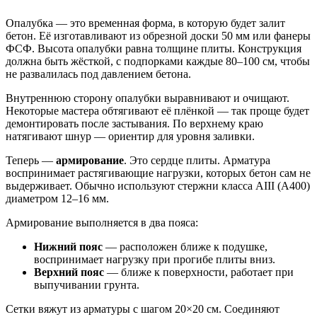
Опалубка — это временная форма, в которую будет залит
бетон. Её изготавливают из обрезной доски 50 мм или фанеры
ФСФ. Высота опалубки равна толщине плиты. Конструкция
должна быть жёсткой, с подпорками каждые 80–100 см, чтобы
не развалилась под давлением бетона.
Внутреннюю сторону опалубки выравнивают и очищают.
Некоторые мастера обтягивают её плёнкой — так проще будет
демонтировать после застывания. По верхнему краю
натягивают шнур — ориентир для уровня заливки.
Теперь —
армирование
. Это сердце плиты. Арматура
воспринимает растягивающие нагрузки, которых бетон сам не
выдерживает. Обычно используют стержни класса АIII (А400)
диаметром 12–16 мм.
Армирование выполняется в два пояса:
Нижний пояс
— расположен ближе к подушке,
воспринимает нагрузку при прогибе плиты вниз.
Верхний пояс
— ближе к поверхности, работает при
выпучивании грунта.
Сетки вяжут из арматуры с шагом 20×20 см. Соединяют