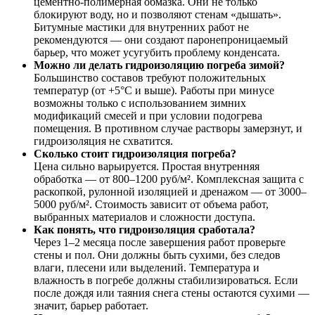
цементно-полимерная обмазка. Они не только
блокируют воду, но и позволяют стенам «дышать».
Битумные мастики для внутренних работ не
рекомендуются — они создают паронепроницаемый
барьер, что может усугубить проблему конденсата.
Можно ли делать гидроизоляцию погреба зимой?
Большинство составов требуют положительных
температур (от +5°C и выше). Работы при минусе
возможны только с использованием зимних
модификаций смесей и при условии подогрева
помещения. В противном случае растворы замерзнут, и
гидроизоляция не схватится.
Сколько стоит гидроизоляция погреба?
Цена сильно варьируется. Простая внутренняя
обработка — от 800–1200 руб/м². Комплексная защита с
раскопкой, рулонной изоляцией и дренажом — от 3000–
5000 руб/м². Стоимость зависит от объема работ,
выбранных материалов и сложности доступа.
Как понять, что гидроизоляция сработала?
Через 1–2 месяца после завершения работ проверьте
стены и пол. Они должны быть сухими, без следов
влаги, плесени или выделений. Температура и
влажность в погребе должны стабилизироваться. Если
после дождя или таяния снега стены остаются сухими —
значит, барьер работает.