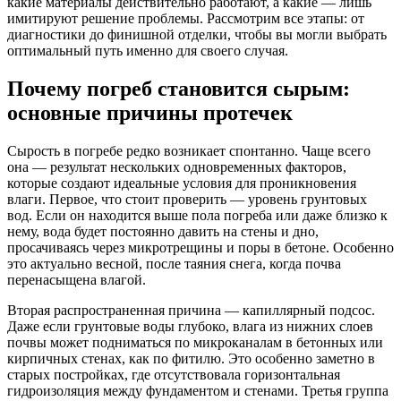
какие материалы действительно работают, а какие — лишь
имитируют решение проблемы. Рассмотрим все этапы: от
диагностики до финишной отделки, чтобы вы могли выбрать
оптимальный путь именно для своего случая.
Почему погреб становится сырым:
основные причины протечек
Сырость в погребе редко возникает спонтанно. Чаще всего
она — результат нескольких одновременных факторов,
которые создают идеальные условия для проникновения
влаги. Первое, что стоит проверить — уровень грунтовых
вод. Если он находится выше пола погреба или даже близко к
нему, вода будет постоянно давить на стены и дно,
просачиваясь через микротрещины и поры в бетоне. Особенно
это актуально весной, после таяния снега, когда почва
перенасыщена влагой.
Вторая распространенная причина — капиллярный подсос.
Даже если грунтовые воды глубоко, влага из нижних слоев
почвы может подниматься по микроканалам в бетонных или
кирпичных стенах, как по фитилю. Это особенно заметно в
старых постройках, где отсутствовала горизонтальная
гидроизоляция между фундаментом и стенами. Третья группа