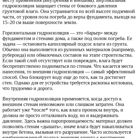
месту применения (внутренняя и внешняя). Вертикальная
гидроизоляция защищает стены от бокового давления
грунтовой влаги. Она устраивается по всей высоте подземной
части, от уровня пола погреба до верха фундамента, выходя на
15–20 см выше поверхности земли.
Горизонтальная гидроизоляция — это «барьер» между
фундаментом и стенами дома, а также под полом погреба. Ее
задача — остановить капиллярный подсос влаги из грунта.
Обычно она выполняется из рулонных материалов (например,
рубероида) или обмазочных составов на этапе строительства.
Если такой слой отсутствует или поврежден, влага будет
беспрепятственно подниматься по стенам. Что касается места
нанесения, то внешняя гидроизоляция — самый эффективный
способ. Она блокирует воду еще до того, как та достигнет
стен. Однако для ее устройства требуется раскопка котлована,
что трудоемко и дорого.
Внутренняя гидроизоляция применяется, когда доступ к
внешним стенам невозможен или слишком затратен. Она
работает уже *после* того, как влага проникла внутрь, и
должна не просто отталкивать воду, но и выдерживать
давление. Здесь важна паропроницаемость: материал должен
позволять стенам «дышать», иначе влага будет накапливаться
внутри бетона, вызывая его разрушение. Часто используется
комбинированный подход: внешняя защита + внутренняя