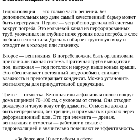
Гидроизоляция — это только часть решения. Без
дополнительных мер даже самый качественный барьер может
быть перегружен. Первое — устройство дренажной системы
вокруг погреба. Это кольцевой канал из перфорированных
труб, уложенных на глубине ниже уровня пола погреба, в слое
щебня и геотекстиля. Дренаж собирает грунтовую воду и
отводит ее в колодец или ливневку.
Второе — вентиляция. В погребе должна быть организована
приточно-вытяжная система. Приточная труба выводится в
пол, вытяжная — под потолок и наружу, выше конька крыши.
Это обеспечивает постоянный воздухообмен, снижает
влажность и предотвращает конденсат. Можно установить
вентиляторы для принудительной циркуляции.
Третье — отмостка. Бетонная или асфальтовая полоса вокруг
дома шириной 70–100 см, с уклоном от стены. Она отводит
дождевую и талую воду от фундамента. Отмостка должна
быть непрерывной, без трещин, и примыкать к цоколю через
деформационный шов. Эти три элемента — дренаж,
вентиляция и отмостка — работают в связке с
гидроизоляцией и значительно повышают ее эффективность.
«За более чем 10 лет работы в сфере