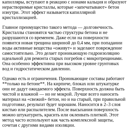
капилляры, вступают в реакцию с ионами кальция и образуют
нерастворимые кристаллы, которые «запечатывают» бетон
изнутри. Этот эффект называется капиллярной
кристаллизацией.
Главное преимущество такого метода — долговечность.
Кристаллы становятся частью структуры бетона и не
разрушаются со временем. Даже если на поверхности
появится новая трещина шириной до 0,4 мм, при попадании
воды активные вещества «оживут» и заделают повреждение
самостоятельно. Это делает проникающую гидроизоляцию
идеальной для ремонта старых погребов с микротрещинами.
Она особенно эффективна при высоком уровне грунтовых
вод и гидростатическом давлении.
Однако есть и ограничения. Проникающие составы работают
**только на бетоне**. На кирпиче, блоках или штукатурке
они не дадут ожидаемого эффекта. Поверхность должна быть
чистой и влажной — но не мокрой. Лучше всего наносить
материал на «свежий» бетон, но и на старый, при правильной
подготовке, результат будет хорошим. Наносится в 2–3 слоя
кистью или распылителем. После высыхания поверхность
можно штукатурить, красить или оклеивать плиткой. Этот
метод часто используют как часть комплексной защиты,
сочетая с другими видами изоляции.