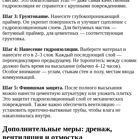
смесью. Это обязательный этап — даже самая качественная
гидроизоляция не справится с крупными повреждениями.
Шаг 3: Грунтование.
Нанесите глубокопроникающий
праймер. Он укрепит поверхность и улучшит сцепление с
гидроизоляционным слоем. Для битумных мастик —
битумный праймер, для цементных — соответствующая
грунтовка.
Шаг 4: Нанесение гидроизоляции.
Выберите материал и
нанесите его в 2–3 слоя. Каждый последующий слой —
перпендикулярно предыдущему. Не торопитесь: между слоями
должно быть время на высыхание (обычно 4–12 часов).
Особое внимание — углам, стыкам стен и полу, местам ввода
коммуникаций.
Шаг 5: Финишная защита.
После полного высыхания
можно нанести цементную штукатурку или уложить плитку.
Это защитит гидроизоляционный слой от механических
повреждений. Также важно обеспечить вентиляцию —
установить приточно-вытяжные трубы, чтобы влага не
накапливалась внутри.
Дополнительные меры: дренаж,
вентиляция и отмостка