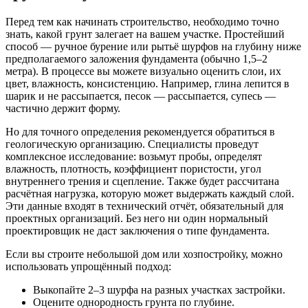
Перед тем как начинать строительство, необходимо точно
знать, какой грунт залегает на вашем участке. Простейший
способ — ручное бурение или рытьё шурфов на глубину ниже
предполагаемого заложения фундамента (обычно 1,5–2
метра). В процессе вы можете визуально оценить слои, их
цвет, влажность, консистенцию. Например, глина лепится в
шарик и не рассыпается, песок — рассыпается, супесь —
частично держит форму.
Но для точного определения рекомендуется обратиться в
геологическую организацию. Специалисты проведут
комплексное исследование: возьмут пробы, определят
влажность, плотность, коэффициент пористости, угол
внутреннего трения и сцепление. Также будет рассчитана
расчётная нагрузка, которую может выдержать каждый слой.
Эти данные входят в технический отчёт, обязательный для
проектных организаций. Без него ни один нормальный
проектировщик не даст заключения о типе фундамента.
Если вы строите небольшой дом или хозпостройку, можно
использовать упрощённый подход:
Выкопайте 2–3 шурфа на разных участках застройки.
Оцените однородность грунта по глубине.