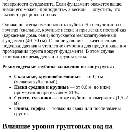
поверхности фундамента. Если фундамент окажется выше,
зимой его может «приподнять», а весной — опустить, что
вызовет трещины в стенах.
Однако не всегда нужно копать глубоко. На непучинистых
грунтах (скальные, крупные пески) и при лёгких постройках
(каркасные дома, бани) допускается мелкозаглублённый
фундамент (40–70 см). Главное условие — качественная
подушка, дренаж и утепление отмостки для предотвращения
промерзания грунта вокруг фундамента. В этом случае
экономятся время, деньги и трудозатраты.
Рекомендуемые глубины заложения по типу грунта:
Скальные, крупнообломочные
— от 0,5 м
(мелкозаглублённый).
Пески средние и крупные
— от 0,6 м, но ниже
промерзания при высоком УГВ.
Супеси, суглинки
— ниже глубины промерзания (1,5–2
м).
Глины, торфы
— только на сваях или после замены
грунта.
Влияние уровня грунтовых вод на