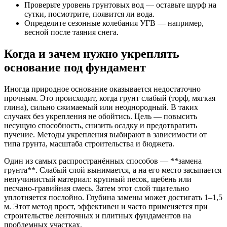
Проверьте уровень грунтовых вод — оставьте шурф на
сутки, посмотрите, появится ли вода.
Определите сезонные колебания УГВ — например,
весной после таяния снега.
Когда и зачем нужно укреплять
основание под фундамент
Иногда природное основание оказывается недостаточно
прочным. Это происходит, когда грунт слабый (торф, мягкая
глина), сильно сжимаемый или неоднородный. В таких
случаях без укрепления не обойтись. Цель — повысить
несущую способность, снизить осадку и предотвратить
пучение. Методы укрепления выбирают в зависимости от
типа грунта, масштаба строительства и бюджета.
Один из самых распространённых способов — **замена
грунта**. Слабый слой вынимается, а на его место засыпается
непучинистый материал: крупный песок, щебень или
песчано-гравийная смесь. Затем этот слой тщательно
уплотняется послойно. Глубина замены может достигать 1–1,5
м. Этот метод прост, эффективен и часто применяется при
строительстве ленточных и плитных фундаментов на
проблемных участках.