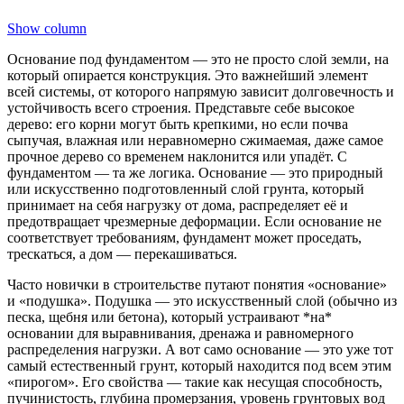
Show column
Основание под фундаментом — это не просто слой земли, на
который опирается конструкция. Это важнейший элемент
всей системы, от которого напрямую зависит долговечность и
устойчивость всего строения. Представьте себе высокое
дерево: его корни могут быть крепкими, но если почва
сыпучая, влажная или неравномерно сжимаемая, даже самое
прочное дерево со временем наклонится или упадёт. С
фундаментом — та же логика. Основание — это природный
или искусственно подготовленный слой грунта, который
принимает на себя нагрузку от дома, распределяет её и
предотвращает чрезмерные деформации. Если основание не
соответствует требованиям, фундамент может проседать,
трескаться, а дом — перекашиваться.
Часто новички в строительстве путают понятия «основание»
и «подушка». Подушка — это искусственный слой (обычно из
песка, щебня или бетона), который устраивают *на*
основании для выравнивания, дренажа и равномерного
распределения нагрузки. А вот само основание — это уже тот
самый естественный грунт, который находится под всем этим
«пирогом». Его свойства — такие как несущая способность,
пучинистость, глубина промерзания, уровень грунтовых вод