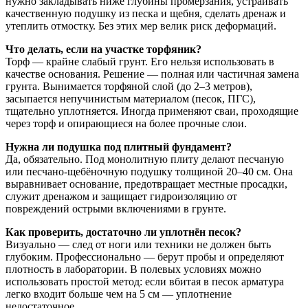
нужно закладывать ниже глубины промерзания, устраивать
качественную подушку из песка и щебня, сделать дренаж и
утеплить отмостку. Без этих мер велик риск деформаций.
Что делать, если на участке торфяник?
Торф — крайне слабый грунт. Его нельзя использовать в
качестве основания. Решение — полная или частичная замена
грунта. Вынимается торфяной слой (до 2–3 метров),
засыпается непучинистым материалом (песок, ПГС),
тщательно уплотняется. Иногда применяют сваи, проходящие
через торф и опирающиеся на более прочные слои.
Нужна ли подушка под плитный фундамент?
Да, обязательно. Под монолитную плиту делают песчаную
или песчано-щебёночную подушку толщиной 20–40 см. Она
выравнивает основание, предотвращает местные просадки,
служит дренажом и защищает гидроизоляцию от
повреждений острыми включениями в грунте.
Как проверить, достаточно ли уплотнён песок?
Визуально — след от ноги или техники не должен быть
глубоким. Профессионально — берут пробы и определяют
плотность в лаборатории. В полевых условиях можно
использовать простой метод: если вбитая в песок арматура
легко входит больше чем на 5 см — уплотнение
недостаточное.