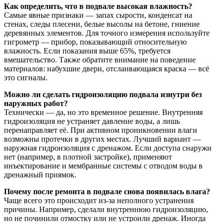
Как определить, что в подвале высокая влажность?
Самые явные признаки — запах сырости, конденсат на
стенах, следы плесени, белые высолы на бетоне, гниение
деревянных элементов. Для точного измерения используйте
гигрометр — прибор, показывающий относительную
влажность. Если показания выше 65%, требуется
вмешательство. Также обратите внимание на поведение
материалов: набухшие двери, отслаивающаяся краска — всё
это сигналы.
Можно ли сделать гидроизоляцию подвала изнутри без
наружных работ?
Технически — да, но это временное решение. Внутренняя
гидроизоляция не устраняет давление воды, а лишь
перенаправляет её. При активном проникновении влаги
возможны протечки в других местах. Лучший вариант —
наружная гидроизоляция с дренажом. Если доступа снаружи
нет (например, в плотной застройке), применяют
инъектирование и мембранные системы с отводом воды в
дренажный приямок.
Почему после ремонта в подвале снова появилась влага?
Чаще всего это происходит из-за неполного устранения
причины. Например, сделали внутреннюю гидроизоляцию,
но не починили отмостку или не устроили дренаж. Иногда