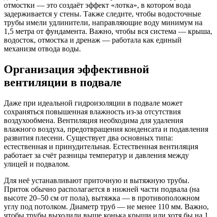
отмостки — это создаёт эффект «лотка», в котором вода
задерживается у стены. Также следите, чтобы водосточные
трубы имели удлинители, направляющие воду минимум на
1,5 метра от фундамента. Важно, чтобы вся система — крыша,
водосток, отмостка и дренаж — работала как единый
механизм отвода воды.
Организация эффективной
вентиляции в подвале
Даже при идеальной гидроизоляции в подвале может
сохраняться повышенная влажность из-за отсутствия
воздухообмена. Вентиляция необходима для удаления
влажного воздуха, предотвращения конденсата и подавления
развития плесени. Существует два основных типа:
естественная и принудительная. Естественная вентиляция
работает за счёт разницы температур и давления между
улицей и подвалом.
Для неё устанавливают приточную и вытяжную трубы.
Приток обычно располагается в нижней части подвала (на
высоте 20–50 см от пола), вытяжка — в противоположном
углу под потолком. Диаметр труб — не менее 110 мм. Важно,
чтобы трубы выходили выше конька крыши или хотя бы на 1