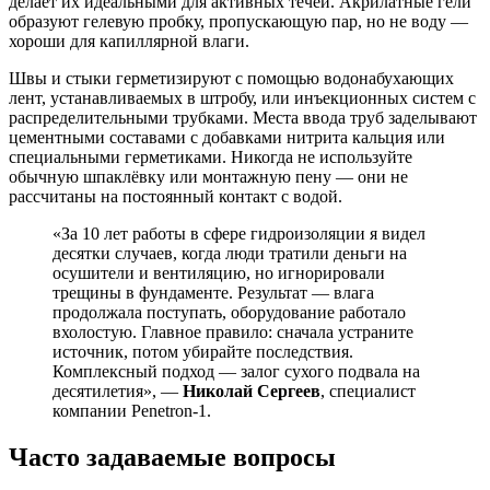
делает их идеальными для активных течей. Акрилатные гели
образуют гелевую пробку, пропускающую пар, но не воду —
хороши для капиллярной влаги.
Швы и стыки герметизируют с помощью водонабухающих
лент, устанавливаемых в штробу, или инъекционных систем с
распределительными трубками. Места ввода труб заделывают
цементными составами с добавками нитрита кальция или
специальными герметиками. Никогда не используйте
обычную шпаклёвку или монтажную пену — они не
рассчитаны на постоянный контакт с водой.
«За 10 лет работы в сфере гидроизоляции я видел
десятки случаев, когда люди тратили деньги на
осушители и вентиляцию, но игнорировали
трещины в фундаменте. Результат — влага
продолжала поступать, оборудование работало
вхолостую. Главное правило: сначала устраните
источник, потом убирайте последствия.
Комплексный подход — залог сухого подвала на
десятилетия», —
Николай Сергеев
, специалист
компании Penetron-1.
Часто задаваемые вопросы