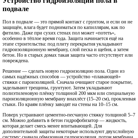
Устройство гидроизоляции пола в
подвале
Пол в подвале — это прямой контакт с грунтом, и если он не
защищён, влага будет подниматься по капиллярам, как по
фитилю. Даже при сухих стенах пол может «потеть»,
особенно в тёплое время года. Защита начинается ещё на
этапе строительства: под плиту перекрытия укладывают
гидроизоляционную мембрану, слой песка и щебня, а затем
бетон. Но в старых домах такая защита часто отсутствует или
повреждена.
Решение — сделать новую гидроизоляцию пола. Один из
самых надёжных способов — устройство «плавающей»
стяжки с пароизоляцией. Сначала очищают старое покрытие,
заделывают трещины, грунтуют. Затем укладывают
полиэтиленовую плёнку толщиной 200 мкм или специальную
пароизоляционную мембрану внахлёст (15–20 см), проклеивая
стыки. По краям плёнку заводят на стены на 10–15 см.
Поверх устраивают цементно-песчаную стяжку толщиной 5–7
см. Можно добавить в бетон гидрофобизатор — жидкость,
которая делает смесь менее впитывающей. Для
дополнительной защиты некоторые используют двухслойную
систему: сначала обмазочная гидроизоляция, потом мембрана,