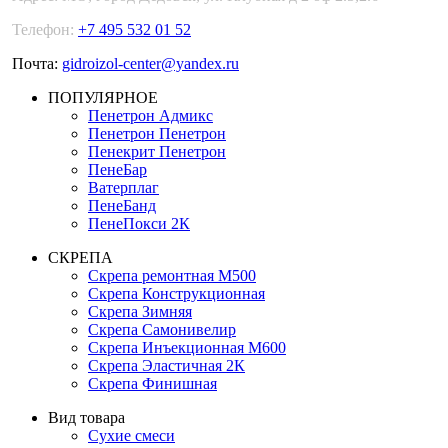
Телефон:
+7 495 532 01 52
Почта:
gidroizol-center@yandex.ru
ПОПУЛЯРНОЕ
Пенетрон Адмикс
Пенетрон Пенетрон
Пенекрит Пенетрон
ПенеБар
Ватерплаг
ПенеБанд
ПенеПокси 2К
СКРЕПА
Скрепа ремонтная М500
Скрепа Конструкционная
Скрепа Зимняя
Скрепа Самонивелир
Скрепа Инъекционная М600
Скрепа Эластичная 2К
Скрепа Финишная
Вид товара
Сухие смеси