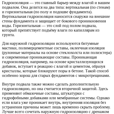
Гидроизоляция — это главный барьер между влагой и вашим
подвалом. Она делится на два типа: вертикальная (по стенам)
и горизонтальная (по полу и подошве фундамента).
Вертикальная гидроизоляция наносится снаружи на внешние
стены фундамента и защищает от бокового проникновения
воды. Горизонтальная — это слой под полом подвала,
который препятствует подъёму влаги по капиллярам из
грунта.
Для наружной гидроизоляции используются битумные
мастики, полимерцементные составы, оклеечная изоляция
(рулонные материалы на основе стеклохолста или полиэстера)
и современные проникающие составы. Проникающая
гидроизоляция, например, на основе кристаллизующихся
добавок, вступает в реакцию с влагой и цементом, образуя
кристаллы, которые блокируют поры в бетоне. Такой способ
особенно хорош для старых фундаментов с микротрещинами.
Внутри подвала также можно сделать дополнительную
гидроизоляцию, но она считается вторичной защитой. Здесь
применяют обмазочные составы, штукатурки с
гидрофобными добавками или мембранные системы. Однако
если влага уже проникает внутрь, внутренняя изоляция без
устранения причины может лишь временно скрыть проблему.
Лучше всего сочетать наружную гидроизоляцию с дренажом