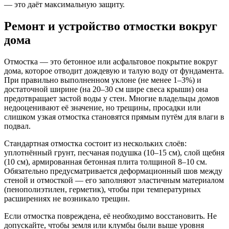
— это даёт максимальную защиту.
Ремонт и устройство отмостки вокруг
дома
Отмостка — это бетонное или асфальтовое покрытие вокруг
дома, которое отводит дождевую и талую воду от фундамента.
При правильно выполненном уклоне (не менее 1–3%) и
достаточной ширине (на 20–30 см шире свеса крыши) она
предотвращает застой воды у стен. Многие владельцы домов
недооценивают её значение, но трещины, просадки или
слишком узкая отмостка становятся прямым путём для влаги в
подвал.
Стандартная отмостка состоит из нескольких слоёв:
уплотнённый грунт, песчаная подушка (10–15 см), слой щебня
(10 см), армированная бетонная плита толщиной 8–10 см.
Обязательно предусматривается деформационный шов между
стеной и отмосткой — его заполняют эластичным материалом
(пенополиэтилен, герметик), чтобы при температурных
расширениях не возникало трещин.
Если отмостка повреждена, её необходимо восстановить. Не
допускайте, чтобы земля или клумбы были выше уровня