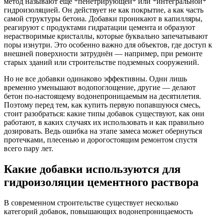
метод называют ещё *пенетрирующей* или *интегральной*
гидроизоляцией. Он действует не как покрытие, а как часть
самой структуры бетона. Добавки проникают в капилляры,
реагируют с продуктами гидратации цемента и образуют
нерастворимые кристаллы, которые буквально запечатывают
поры изнутри. Это особенно важно для объектов, где доступ к
внешней поверхности затруднён — например, при ремонте
старых зданий или строительстве подземных сооружений.
Но не все добавки одинаково эффективны. Одни лишь
временно уменьшают водопоглощение, другие — делают
бетон по-настоящему водонепроницаемым на десятилетия.
Поэтому перед тем, как купить первую попавшуюся смесь,
стоит разобраться: какие типы добавок существуют, как они
работают, в каких случаях их использовать и как правильно
дозировать. Ведь ошибка на этапе замеса может обернуться
протечками, плесенью и дорогостоящим ремонтом спустя
всего пару лет.
Какие добавки используются для
гидроизоляции цементного раствора
В современном строительстве существует несколько
категорий добавок, повышающих водонепроницаемость