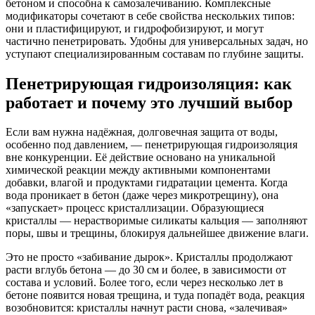
бетоном и способна к самозалечиванию. Комплексные
модификаторы сочетают в себе свойства нескольких типов:
они и пластифицируют, и гидрофобизируют, и могут
частично пенетрировать. Удобны для универсальных задач, но
уступают специализированным составам по глубине защиты.
Пенетрирующая гидроизоляция: как
работает и почему это лучший выбор
Если вам нужна надёжная, долговечная защита от воды,
особенно под давлением, — пенетрирующая гидроизоляция
вне конкуренции. Её действие основано на уникальной
химической реакции между активными компонентами
добавки, влагой и продуктами гидратации цемента. Когда
вода проникает в бетон (даже через микротрещину), она
«запускает» процесс кристаллизации. Образующиеся
кристаллы — нерастворимые силикаты кальция — заполняют
поры, швы и трещины, блокируя дальнейшее движение влаги.
Это не просто «забивание дырок». Кристаллы продолжают
расти вглубь бетона — до 30 см и более, в зависимости от
состава и условий. Более того, если через несколько лет в
бетоне появится новая трещина, и туда попадёт вода, реакция
возобновится: кристаллы начнут расти снова, «залечивая»