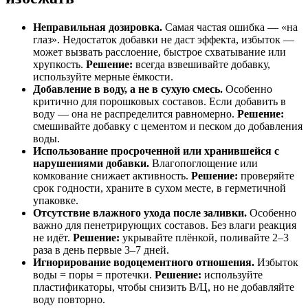
Неправильная дозировка.
Самая частая ошибка — «на
глаз». Недостаток добавки не даст эффекта, избыток —
может вызвать расслоение, быстрое схватывание или
хрупкость.
Решение:
всегда взвешивайте добавку,
используйте мерные ёмкости.
Добавление в воду, а не в сухую смесь.
Особенно
критично для порошковых составов. Если добавить в
воду — она не распределится равномерно.
Решение:
смешивайте добавку с цементом и песком до добавления
воды.
Использование просроченной или хранившейся с
нарушениями добавки.
Влагопоглощение или
комкование снижает активность.
Решение:
проверяйте
срок годности, храните в сухом месте, в герметичной
упаковке.
Отсутствие влажного ухода после заливки.
Особенно
важно для пенетрирующих составов. Без влаги реакция
не идёт.
Решение:
укрывайте плёнкой, поливайте 2–3
раза в день первые 3–7 дней.
Игнорирование водоцементного отношения.
Избыток
воды = поры = протечки.
Решение:
используйте
пластификаторы, чтобы снизить В/Ц, но не добавляйте
воду повторно.