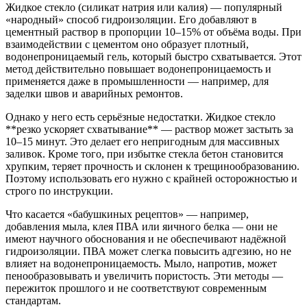
Жидкое стекло (силикат натрия или калия) — популярный
«народный» способ гидроизоляции. Его добавляют в
цементный раствор в пропорции 10–15% от объёма воды. При
взаимодействии с цементом оно образует плотный,
водонепроницаемый гель, который быстро схватывается. Этот
метод действительно повышает водонепроницаемость и
применяется даже в промышленности — например, для
заделки швов и аварийных ремонтов.
Однако у него есть серьёзные недостатки. Жидкое стекло
**резко ускоряет схватывание** — раствор может застыть за
10–15 минут. Это делает его непригодным для массивных
заливок. Кроме того, при избытке стекла бетон становится
хрупким, теряет прочность и склонен к трещинообразованию.
Поэтому использовать его нужно с крайней осторожностью и
строго по инструкции.
Что касается «бабушкиных рецептов» — например,
добавления мыла, клея ПВА или яичного белка — они не
имеют научного обоснования и не обеспечивают надёжной
гидроизоляции. ПВА может слегка повысить адгезию, но не
влияет на водонепроницаемость. Мыло, напротив, может
пенообразовывать и увеличить пористость. Эти методы —
пережиток прошлого и не соответствуют современным
стандартам.