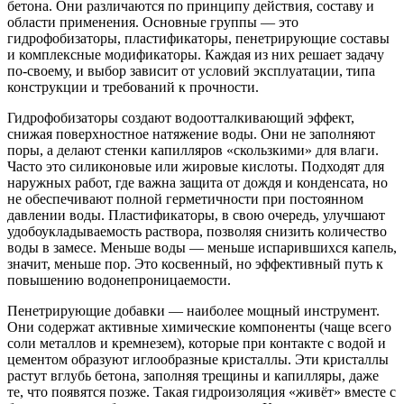
бетона. Они различаются по принципу действия, составу и
области применения. Основные группы — это
гидрофобизаторы, пластификаторы, пенетрирующие составы
и комплексные модификаторы. Каждая из них решает задачу
по-своему, и выбор зависит от условий эксплуатации, типа
конструкции и требований к прочности.
Гидрофобизаторы создают водоотталкивающий эффект,
снижая поверхностное натяжение воды. Они не заполняют
поры, а делают стенки капилляров «скользкими» для влаги.
Часто это силиконовые или жировые кислоты. Подходят для
наружных работ, где важна защита от дождя и конденсата, но
не обеспечивают полной герметичности при постоянном
давлении воды. Пластификаторы, в свою очередь, улучшают
удобоукладываемость раствора, позволяя снизить количество
воды в замесе. Меньше воды — меньше испарившихся капель,
значит, меньше пор. Это косвенный, но эффективный путь к
повышению водонепроницаемости.
Пенетрирующие добавки — наиболее мощный инструмент.
Они содержат активные химические компоненты (чаще всего
соли металлов и кремнезем), которые при контакте с водой и
цементом образуют иглообразные кристаллы. Эти кристаллы
растут вглубь бетона, заполняя трещины и капилляры, даже
те, что появятся позже. Такая гидроизоляция «живёт» вместе с