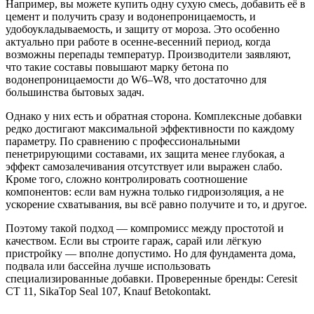
Например, вы можете купить одну сухую смесь, добавить её в
цемент и получить сразу и водонепроницаемость, и
удобоукладываемость, и защиту от мороза. Это особенно
актуально при работе в осенне-весенний период, когда
возможны перепады температур. Производители заявляют,
что такие составы повышают марку бетона по
водонепроницаемости до W6–W8, что достаточно для
большинства бытовых задач.
Однако у них есть и обратная сторона. Комплексные добавки
редко достигают максимальной эффективности по каждому
параметру. По сравнению с профессиональными
пенетрирующими составами, их защита менее глубокая, а
эффект самозалечивания отсутствует или выражен слабо.
Кроме того, сложно контролировать соотношение
компонентов: если вам нужна только гидроизоляция, а не
ускорение схватывания, вы всё равно получите и то, и другое.
Поэтому такой подход — компромисс между простотой и
качеством. Если вы строите гараж, сарай или лёгкую
пристройку — вполне допустимо. Но для фундамента дома,
подвала или бассейна лучше использовать
специализированные добавки. Проверенные бренды: Ceresit
CT 11, SikaTop Seal 107, Knauf Betokontakt.