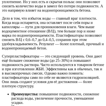
уплотнение. Но у них есть и скрытая польза: они позволяют
снизить количество воды в замесе без потери подвижности. А
это напрямую влияет на водонепроницаемость бетона.
Дело в том, что избыток воды — главный враг плотности.
Когда вода испаряется, она оставляет после себя поры и
капилляры — пути для проникновения влаги. Чем выше
водоцементное отношение (В/Ц), тем больше пор и ниже
марка по водонепроницаемости. Пластификаторы позволяют
снизить В/Ц с 0,6–0,7 до 0,4–0,5, сохранив при этом
удобоукладываемость. Результат — более плотный, прочный и
водонепроницаемый бетон.
Суперпластификаторы — это следующий уровень. Они дают
ещё большее снижение воды (до 25–30%) и повышают
подвижность раствора. Часто используются в товарном бетоне
и при изготовлении ЖБИ. Эффективны как в обычных, так и
в высокопрочных смесях. Однако важно помнить:
пластификаторы сами по себе не являются гидроизоляцией.
Они лишь создают условия для её достижения — более
плотную структуру.
Преимущества:
повышение подвижности, снижение
расхода воды, увеличение прочности, уменьшение
усадки.