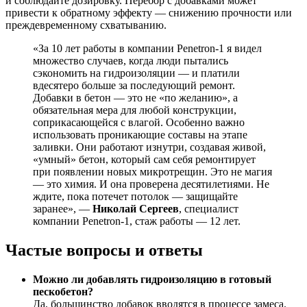
и соблюдайте дозировку. Перебор с добавками может
привести к обратному эффекту — снижению прочности или
преждевременному схватыванию.
«За 10 лет работы в компании Penetron-1 я видел
множество случаев, когда люди пытались
сэкономить на гидроизоляции — и платили
вдесятеро больше за последующий ремонт.
Добавки в бетон — это не «по желанию», а
обязательная мера для любой конструкции,
соприкасающейся с влагой. Особенно важно
использовать проникающие составы на этапе
заливки. Они работают изнутри, создавая живой,
«умный» бетон, который сам себя ремонтирует
при появлении новых микротрещин. Это не магия
— это химия. И она проверена десятилетиями. Не
ждите, пока потечет потолок — защищайте
заранее», —
Николай Сергеев
, специалист
компании Penetron-1, стаж работы — 12 лет.
Частые вопросы и ответы
Можно ли добавлять гидроизоляцию в готовый
пескобетон?
Да, большинство добавок вводятся в процессе замеса.