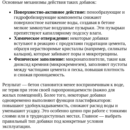
Основные механизмы действия таких добавок:
Поверхностно-активное действие:
пенообразующие и
гидрофобизирующие компоненты снижают
поверхностное натяжение воды, создавая в бетоне
мелкие замкнутые воздушные пузырьки. Эти пузырьки
препятствуют капиллярному подсосу влаги.
Химическое отверждение:
некоторые добавки
вступают в реакцию с продуктами гидратации цемента,
образуя нерастворимые кристаллы (например, силикаты
кальция), которые забивают поры и микротрещины.
Физическое заполнение:
микронаполнители, такие как
диоксид кремния (микрокремнезем), заполняют пустоты
между частицами цемента и песка, повышая плотность
и снижая проницаемость.
Результат — бетон становится менее восприимчивым к воде,
не теряя при этом своей паропроницаемости (важно для
жилых помещений). Более того, некоторые добавки
одновременно выполняют функции пластификаторов:
повышают удобоукладываемость, снижают расход воды и
уменьшают усадку. Это особенно ценно при работе с тонкими
слоями или в труднодоступных местах. Главное — выбрать
правильный тип добавки под конкретные условия
эксплуатации.