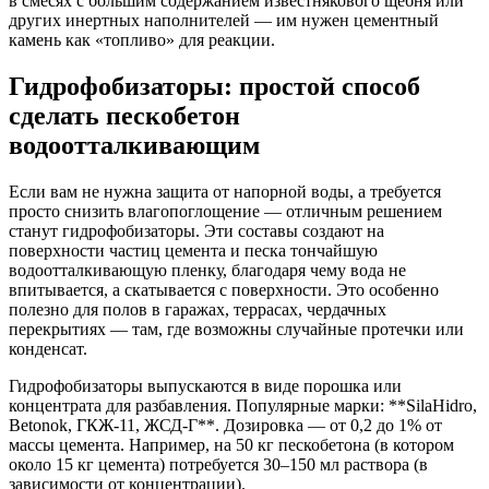
в смесях с большим содержанием известнякового щебня или
других инертных наполнителей — им нужен цементный
камень как «топливо» для реакции.
Гидрофобизаторы: простой способ
сделать пескобетон
водоотталкивающим
Если вам не нужна защита от напорной воды, а требуется
просто снизить влагопоглощение — отличным решением
станут гидрофобизаторы. Эти составы создают на
поверхности частиц цемента и песка тончайшую
водоотталкивающую пленку, благодаря чему вода не
впитывается, а скатывается с поверхности. Это особенно
полезно для полов в гаражах, террасах, чердачных
перекрытиях — там, где возможны случайные протечки или
конденсат.
Гидрофобизаторы выпускаются в виде порошка или
концентрата для разбавления. Популярные марки: **SilaHidro,
Betonok, ГКЖ-11, ЖСД-Г**. Дозировка — от 0,2 до 1% от
массы цемента. Например, на 50 кг пескобетона (в котором
около 15 кг цемента) потребуется 30–150 мл раствора (в
зависимости от концентрации).