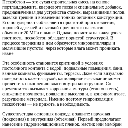
Пескобетон — это сухая строительная смесь на основе
портландцемента, кварцевого песка и специальных добавок,
предназначенная для устройства стяжек, выравнивания полов,
заделки трещин и возведения тонких бетонных конструкций.
Его популярность объясняется простотой приготовления,
хорошей адгезией и высокой прочностью на сжатие —
обычно от 20 МПа и выше. Однако, несмотря на кажущуюся
плотность, пескобетон обладает пористой структурой. В
процессе твердения в нем образуются микрокапилляры и
мельчайшие пустоты, через которые влага может проникать
извне.
Эта особенность становится критичной в условиях
постоянного контакта с водой: подвальные помещения, бани,
ванные комнаты, фундаменты, террасы. Даже если визуально
поверхность кажется сухой, капиллярное всасывание может
привести к накоплению влаги внутри конструкции. Со
временем это вызывает коррозию арматуры (если она есть),
снижение прочности, появление высолов и, в конечном итоге,
разрушение материала. Именно поэтому гидроизоляция
пескобетона — не прихоть, а необходимость.
Существует два основных подхода к защите: наружная
(покровная) и внутренняя (объемная). Первый предполагает
нанесение гидроизоляционных пленок, мастик или мембран