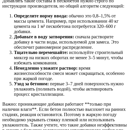
Добавлять такие составы в пескобетон нужно строго по
инструкции производителя, но общий алгоритм следующий:
Определите норму ввода:
обычно это 0,8–1,5% от
массы цемента. Например, при использовании 40 кг
цемента на 1 м³ пескобетона потребуется 320–600 г
добавки.
Добавьте в воду затворения:
сначала растворите
добавку в части воды, используемой для замеса. Это
обеспечит равномерное распределение.
Тщательно перемешайте:
используйте строительный
миксер на низких оборотах не менее 3–5 минут, чтобы
избежать комкования.
Немедленно уложите раствор:
время
жизнеспособности смеси может сокращаться, особенно
при жаркой погоде.
Уход за бетоном:
первые 3–7 дней поверхность нужно
увлажнять (поливать водой), чтобы активировать
процесс кристаллизации.
Важно: проникающие добавки работают **только при
наличии влаги**. Если бетон полностью высохнет на ранних
стадиях, реакция остановится. Поэтому в жаркую погоду
необходимо укрывать стяжку пленкой или использовать
увлажнитель. Также учтите, что такие добавки неэффективны