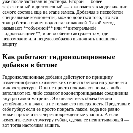
уже после застывания раствора. Второй — более
эффективный и долговечный — заключается в модификации
самого состава еще на этапе замеса. Добавляя в пескобетон
специальные компоненты, можно добиться того, что вся
толща бетона станет водоотталкивающей. Такой метод
называют **объемной** или **интегральной
гидроизоляцией**, и он особенно актуален там, где
невозможно или нецелесообразно выполнять внешнюю
защиту.
Как работают гидроизоляционные
добавки в бетоне
Гидроизоляционные добавки действуют по принципу
изменения физико-химических свойств бетона на уровне его
микроструктуры. Они не просто покрывают поры, а либо
заполняют их, либо создают водонепроницаемые соединения
внутри самой матрицы. Это делает весь объем бетона
устойчивым к влаге, а не только его поверхность. Представьте
себе губку: если ее просто покрыть лаком, вода все равно
может просочиться через поврежденные участки. А если
изменить саму структуру губки, сделав ее невпитывающей —
вот тогда настоящая защита.