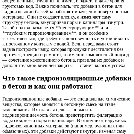
общественный), глубины, климата, бюджета и даже уровня
грунтовых вод. Важно понимать, что добавки в бетон для
гидроизоляции бассейна работают иначе, чем поверхностные
материалы. Они не создают пленку, а изменяют саму
структуру бетона, закупоривая поры и капилляры изнутри.
Такой подход называется **пенетрирующим** или
**глубоким гидроизолированием**, и он особенно
эффективен там, где требуется долговечность и устойчивость
к постоянному контакту с водой. Если перед вами стоит
задача построить чашу, которая прослужит десятилетия без
протечек, трещин и ремонта, то именно комплексный подход
— сочетание качественного бетона, правильных добавок и
дополнительной внешней защиты — станет залогом успеха.
Что такое гидроизоляционные добавки
в бетон и как они работают
Гидроизоляционные добавки — это специальные химические
вещества, которые вводятся в бетонную смесь на этапе
замешивания. Их главная цель — повысить
водонепроницаемость бетона, предотвратить фильтрацию
воды сквозь его поры и капилляры. В отличие от наружных
гидроизоляционных материалов (например, рулонных или
обмазочных), эти добавки действуют изнутри, изменяя саму