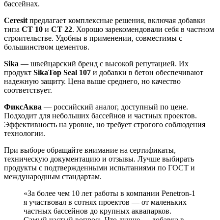
бассейнах.
Ceresit
предлагает комплексные решения, включая добавки
типа
CT 10
и
CT 22
. Хорошо зарекомендовали себя в частном
строительстве. Удобны в применении, совместимы с
большинством цементов.
Sika
— швейцарский бренд с высокой репутацией. Их
продукт
SikaTop Seal 107
и добавки в бетон обеспечивают
надежную защиту. Цена выше среднего, но качество
соответствует.
ФиксАква
— российский аналог, доступный по цене.
Подходит для небольших бассейнов и частных проектов.
Эффективность на уровне, но требует строгого соблюдения
технологии.
При выборе обращайте внимание на сертификаты,
техническую документацию и отзывы. Лучше выбирать
продукты с подтвержденными испытаниями по ГОСТ и
международным стандартам.
«За более чем 10 лет работы в компании Penetron-1
я участвовал в сотнях проектов — от маленьких
частных бассейнов до крупных аквапарков.
Самый частый вопрос: „Что лучше — добавка в