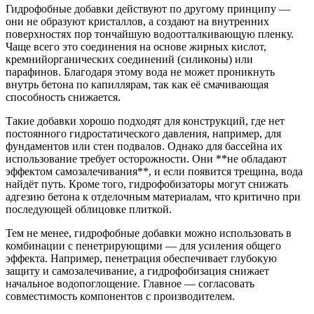
Гидрофобные добавки действуют по другому принципу —
они не образуют кристаллов, а создают на внутренних
поверхностях пор тончайшую водоотталкивающую пленку.
Чаще всего это соединения на основе жирных кислот,
кремнийорганических соединений (силиконы) или
парафинов. Благодаря этому вода не может проникнуть
внутрь бетона по капиллярам, так как её смачивающая
способность снижается.
Такие добавки хорошо подходят для конструкций, где нет
постоянного гидростатического давления, например, для
фундаментов или стен подвалов. Однако для бассейна их
использование требует осторожности. Они **не обладают
эффектом самозалечивания**, и если появится трещина, вода
найдёт путь. Кроме того, гидрофобизаторы могут снижать
адгезию бетона к отделочным материалам, что критично при
последующей облицовке плиткой.
Тем не менее, гидрофобные добавки можно использовать в
комбинации с пенетрирующими — для усиления общего
эффекта. Например, пенетрация обеспечивает глубокую
защиту и самозалечивание, а гидрофобизация снижает
начальное водопоглощение. Главное — согласовать
совместимость компонентов с производителем.