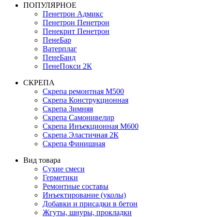
ПОПУЛЯРНОЕ
Пенетрон Адмикс
Пенетрон Пенетрон
Пенекрит Пенетрон
ПенеБар
Ватерплаг
ПенеБанд
ПенеПокси 2К
СКРЕПА
Скрепа ремонтная М500
Скрепа Конструкционная
Скрепа Зимняя
Скрепа Самонивелир
Скрепа Инъекционная М600
Скрепа Эластичная 2К
Скрепа Финишная
Вид товара
Сухие смеси
Герметики
Ремонтные составы
Инъектирование (уколы)
Добавки и присадки в бетон
Жгуты, шнуры, прокладки