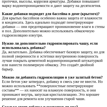
протечки, высолы, коррозия арматуры. Добавки повышают
марку водонепроницаемости и дают защиту на десятилетия.
Какие добавки подходят для бассейна в доме (крытого)?
Для крытых бассейнов особенно важна защита от влажности
и конденсата. Здесь идеально подходят пенетрирующие
добавки — они предотвращают проникновение влаги в стены
и пол. Дополнительно можно использовать обмазочную
гидроизоляцию изнутри.
Нужно ли дополнительно гидроизолировать чашу, если
использовалась добавка?
Да, желательно. Добавка обеспечивает базовую защиту, но для
полной уверенности и эстетики внутреннюю поверхность
лучше покрыть цементной водонепроницаемой штукатуркой
или нанести полимерную обмазку. Это создаёт двойной
барьер.
Можно ли добавить гидроизоляцию в уже залитый бетон?
Если бетон уже затвердел, добавку в смесь уже не ввести. Но
можно использовать **поверхностные пенетрирующие
составы** — их наносят на влажную поверхность, и они
проникают внутрь, запуская кристаллизацию. Это хорошее
решение для ремонта или улучшения старой чаши.
Сколько стоит добавка и окупается ли она?