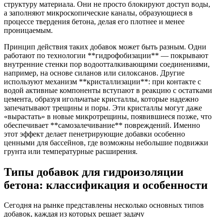
структуру материала. Они не просто блокируют доступ воды,
а заполняют микроскопические каналы, образующиеся в
процессе твердения бетона, делая его плотнее и менее
проницаемым.
Принцип действия таких добавок может быть разным. Одни
работают по технологии **гидрофобизации** — покрывают
внутренние стенки пор водоотталкивающими соединениями,
например, на основе силанов или силоксанов. Другие
используют механизм **кристаллизации**: при контакте с
водой активные компоненты вступают в реакцию с остатками
цемента, образуя игольчатые кристаллы, которые надежно
запечатывают трещины и поры. Эти кристаллы могут даже
«вырастать» в новые микротрещины, появившиеся позже, что
обеспечивает **самозалечивание** повреждений. Именно
этот эффект делает пенетрирующие добавки особенно
ценными для бассейнов, где возможны небольшие подвижки
грунта или температурные расширения.
Типы добавок для гидроизоляции
бетона: классификация и особенности
Сегодня на рынке представлены несколько основных типов
добавок, каждая из которых решает задачу