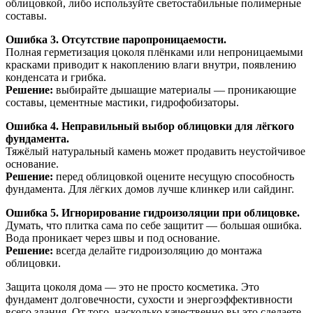
облицовкой, либо используйте светостабильные полимерные
составы.
Ошибка 3. Отсутствие паропроницаемости.
Полная герметизация цоколя плёнками или непроницаемыми
красками приводит к накоплению влаги внутри, появлению
конденсата и грибка.
Решение:
выбирайте дышащие материалы — проникающие
составы, цементные мастики, гидрофобизаторы.
Ошибка 4. Неправильный выбор облицовки для лёгкого
фундамента.
Тяжёлый натуральный камень может продавить неустойчивое
основание.
Решение:
перед облицовкой оцените несущую способность
фундамента. Для лёгких домов лучше клинкер или сайдинг.
Ошибка 5. Игнорирование гидроизоляции при облицовке.
Думать, что плитка сама по себе защитит — большая ошибка.
Вода проникает через швы и под основание.
Решение:
всегда делайте гидроизоляцию до монтажа
облицовки.
Защита цоколя дома — это не просто косметика. Это
фундамент долговечности, сухости и энергоэффективности
всего здания. От того, насколько качественно вы это сделаете,