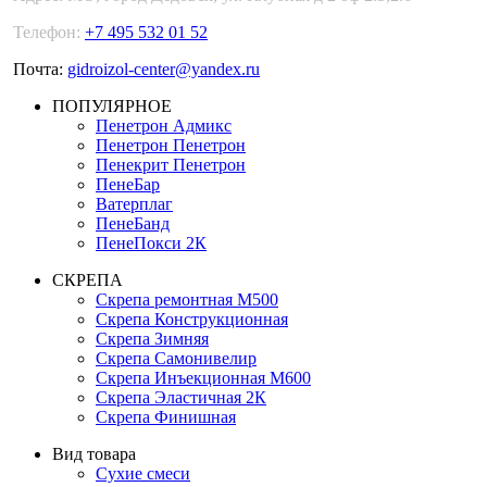
Телефон:
+7 495 532 01 52
Почта:
gidroizol-center@yandex.ru
ПОПУЛЯРНОЕ
Пенетрон Адмикс
Пенетрон Пенетрон
Пенекрит Пенетрон
ПенеБар
Ватерплаг
ПенеБанд
ПенеПокси 2К
СКРЕПА
Скрепа ремонтная М500
Скрепа Конструкционная
Скрепа Зимняя
Скрепа Самонивелир
Скрепа Инъекционная М600
Скрепа Эластичная 2К
Скрепа Финишная
Вид товара
Сухие смеси