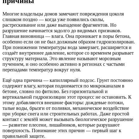
причины
Многие владельцы домов замечают повреждения цоколя
слишком поздно — когда уже появились сколы,
растрескивание или даже выпадение фрагментов. Но
разрушение начинается задолго до видимых признаков.
Главная виновница — влага. Она проникает в поры бетона,
особенно если он не был должным образом гидроизолирован.
При понижении температуры вода замерзает, расширяется и
создаёт внутреннее давление, которое со временем разрывает
структуру материала. Это явление называют морозным
пучением, и оно особенно активно в регионах с частыми
перепадами температур вокруг нуля.
Ещё одна причина — капиллярный подсос. Грунт постоянно
содержит влагу, которая поднимается по микроканалам в
бетоне, словно по фитилю. Без горизонтальной и
вертикальной гидроизоляции этот процесс не остановить. К
этому добавляются внешние факторы: дождевые потоки,
талые воды, брызги от поливки, механическое воздействие
при уборке снега или строительных работах. Даже простой
контакт с землёй может вызывать биологическое разрушение
— развитие плесени, лишайников, которые разрушают
поверхность. Понимание этих причин — первый шаг к
правильной защите.