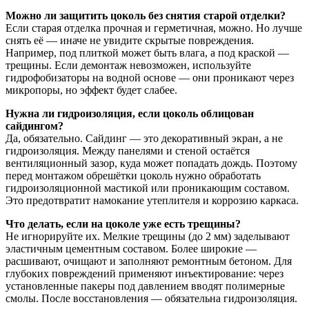
Можно ли защитить цоколь без снятия старой отделки?
Если старая отделка прочная и герметичная, можно. Но лучше
снять её — иначе не увидите скрытые повреждения.
Например, под плиткой может быть влага, а под краской —
трещины. Если демонтаж невозможен, используйте
гидрофобизаторы на водной основе — они проникают через
микропоры, но эффект будет слабее.
Нужна ли гидроизоляция, если цоколь облицован
сайдингом?
Да, обязательно. Сайдинг — это декоративный экран, а не
гидроизоляция. Между панелями и стеной остаётся
вентиляционный зазор, куда может попадать дождь. Поэтому
перед монтажом обрешётки цоколь нужно обработать
гидроизоляционной мастикой или проникающим составом.
Это предотвратит намокание утеплителя и коррозию каркаса.
Что делать, если на цоколе уже есть трещины?
Не игнорируйте их. Мелкие трещины (до 2 мм) заделывают
эластичным цементным составом. Более широкие —
расшивают, очищают и заполняют ремонтным бетоном. Для
глубоких повреждений применяют инъектирование: через
установленные пакеры под давлением вводят полимерные
смолы. После восстановления — обязательна гидроизоляция.