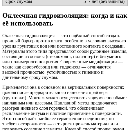
5–7 лет (без защиты)
Оклеечная гидроизоляция: когда и как
её использовать
Оклеечная гидроизоляция — это надёжный способ создать
прочный барьер против влаги, особенно в условиях высокого
уровня грунтовых вод или постоянного контакта с осадками.
Материалы этого типа представляют собой рулонные изделия,
состоящие из основы (стеклохолст, полиэстер) и битумного
или полимерного покрытия. Современные модификации —
такие как еврорубероид или гидроизол — отличаются
высокой прочностью, устойчивостью к гниению и
длительному сроку службы.
Применяется она в основном на вертикальных поверхностях
цоколя после предварительного нанесения праймера
(грунтовки). Монтаж может осуществляться двумя способами:
наплавным или клеевым. Наплавной метод предполагает
разогрев нижнего слоя горелкой, что обеспечивает
расплавление битума и плотное прилегание к поверхности.
Этот способ даёт наиболее герметичное соединение, но
требует осторожности — есть риск прожечь материал или
повредить соседние элементы. Клеевой способ проще: рулон