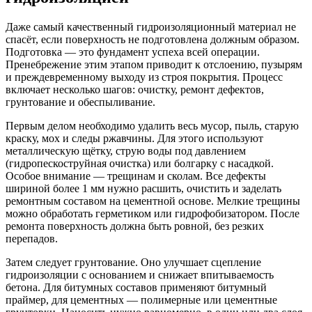
Даже самый качественный гидроизоляционный материал не
спасёт, если поверхность не подготовлена должным образом.
Подготовка — это фундамент успеха всей операции.
Пренебрежение этим этапом приводит к отслоению, пузырям
и преждевременному выходу из строя покрытия. Процесс
включает несколько шагов: очистку, ремонт дефектов,
грунтование и обеспыливание.
Первым делом необходимо удалить весь мусор, пыль, старую
краску, мох и следы ржавчины. Для этого используют
металлическую щётку, струю воды под давлением
(гидропескоструйная очистка) или болгарку с насадкой.
Особое внимание — трещинам и сколам. Все дефекты
шириной более 1 мм нужно расшить, очистить и заделать
ремонтным составом на цементной основе. Мелкие трещины
можно обработать герметиком или гидрофобизатором. После
ремонта поверхность должна быть ровной, без резких
перепадов.
Затем следует грунтование. Оно улучшает сцепление
гидроизоляции с основанием и снижает впитываемость
бетона. Для битумных составов применяют битумный
праймер, для цементных — полимерные или цементные