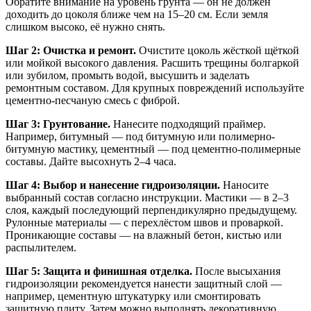
Обратите внимание на уровень грунта — он не должен
доходить до цоколя ближе чем на 15–20 см. Если земля
слишком высоко, её нужно снять.
Шаг 2: Очистка и ремонт.
Очистите цоколь жёсткой щёткой
или мойкой высокого давления. Расшить трещины болгаркой
или зубилом, промыть водой, высушить и заделать
ремонтным составом. Для крупных повреждений используйте
цементно-песчаную смесь с фиброй.
Шаг 3: Грунтование.
Нанесите подходящий праймер.
Например, битумный — под битумную или полимерно-
битумную мастику, цементный — под цементно-полимерные
составы. Дайте высохнуть 2–4 часа.
Шаг 4: Выбор и нанесение гидроизоляции.
Наносите
выбранный состав согласно инструкции. Мастики — в 2–3
слоя, каждый последующий перпендикулярно предыдущему.
Рулонные материалы — с перехлёстом швов и проваркой.
Проникающие составы — на влажный бетон, кистью или
распылителем.
Шаг 5: Защита и финишная отделка.
После высыхания
гидроизоляции рекомендуется нанести защитный слой —
например, цементную штукатурку или смонтировать
защитную плиту. Затем можно выполнять декоративную