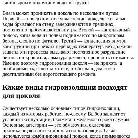
капиллярным поднятием воды из грунта.
Влага может проникать в цоколь по нескольким путям.
Первый — поверхностное увлажнение: дождевые и талые
воды брызгают на стену, задерживаются в трещинах,
постепенно просачиваются внутрь. Второй — капиллярный
подсос, когда вода из почвы поднимается по микропорам
бетона, словно по фитилю. Третий — конденсация внутри
конструкции при резких перепадах температур. Без должной
защиты эти процессы вызывают постепенное разрушение
бетона: он крошится, арматура ржавеет, прочность снижается.
Именно поэтому гидроизоляция цоколя — не прихоть, а
необходимость, если вы хотите, чтобы ваш дом стоял
десятилетиями без дорогостоящего ремонта.
Какие виды гидроизоляции подходят
для цоколя
Существует несколько основных типов гидроизоляции,
каждый из которых работает по-своему. Выбор зависит от
условий эксплуатации, бюджета и желаемого срока службы.
Основные категории — это обмазочная, оклеечная,
проникающая и инъекционная гидроизоляция. Также
используется комбинированный подход, когда применяются