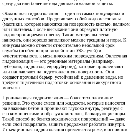
сразу два или более метода для максимальной защиты.
Обмазочная гидроизоляция — один из самых популярных и
доступных способов. Представляет собой жидкие составы
(мастики), которые наносятся на поверхность кистью, валиком
или шпателем. После высыхания они образуют плотную
водонепроницаемую пленку. Такие материалы легко
наносить, они хорошо заполняют мелкие трещины и поры. К
минусам можно отнести относительно небольшой срок
службы (особенно при воздействии УФ-лучей) и
чувствительность к механическим повреждениям. Оклеечная
гидроизоляция — это рулонные материалы (например,
рубероид, гидроизол, еврорубероид), которые приклеивают
или наплавляют на подготовленную поверхность. Они
создают прочный барьер, устойчивый к давлению воды, но
требуют тщательной подготовки основания и аккуратного
монтажа.
Проникающая гидроизоляция — более технологичное
решение. Это сухие смеси или жидкости, которые наносятся
на влажный бетон и проникают глубоко внутрь, реагируя с
его компонентами и образуя кристаллы, блокирующие поры.
Такой способ не боится механических повреждений — даже
если слой поцарапать, защита продолжает работать изнутри.
Инъекционная гидроизоляция применяется реже, в основном