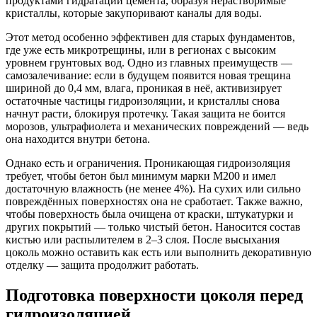
продуктами гидратации цемента, образуя нерастворимые
кристаллы, которые закупоривают каналы для воды.
Этот метод особенно эффективен для старых фундаментов,
где уже есть микротрещины, или в регионах с высоким
уровнем грунтовых вод. Одно из главных преимуществ —
самозалечивание: если в будущем появится новая трещина
шириной до 0,4 мм, влага, проникая в неё, активизирует
остаточные частицы гидроизоляции, и кристаллы снова
начнут расти, блокируя протечку. Такая защита не боится
морозов, ультрафиолета и механических повреждений — ведь
она находится внутри бетона.
Однако есть и ограничения. Проникающая гидроизоляция
требует, чтобы бетон был минимум марки М200 и имел
достаточную влажность (не менее 4%). На сухих или сильно
повреждённых поверхностях она не сработает. Также важно,
чтобы поверхность была очищена от краски, штукатурки и
других покрытий — только чистый бетон. Наносится состав
кистью или распылителем в 2–3 слоя. После высыхания
цоколь можно оставить как есть или выполнить декоративную
отделку — защита продолжит работать.
Подготовка поверхности цоколя перед
гидроизоляцией