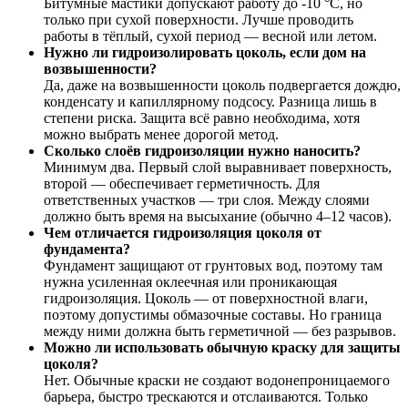
Битумные мастики допускают работу до -10 °C, но
только при сухой поверхности. Лучше проводить
работы в тёплый, сухой период — весной или летом.
Нужно ли гидроизолировать цоколь, если дом на
возвышенности?
Да, даже на возвышенности цоколь подвергается дождю,
конденсату и капиллярному подсосу. Разница лишь в
степени риска. Защита всё равно необходима, хотя
можно выбрать менее дорогой метод.
Сколько слоёв гидроизоляции нужно наносить?
Минимум два. Первый слой выравнивает поверхность,
второй — обеспечивает герметичность. Для
ответственных участков — три слоя. Между слоями
должно быть время на высыхание (обычно 4–12 часов).
Чем отличается гидроизоляция цоколя от
фундамента?
Фундамент защищают от грунтовых вод, поэтому там
нужна усиленная оклеечная или проникающая
гидроизоляция. Цоколь — от поверхностной влаги,
поэтому допустимы обмазочные составы. Но граница
между ними должна быть герметичной — без разрывов.
Можно ли использовать обычную краску для защиты
цоколя?
Нет. Обычные краски не создают водонепроницаемого
барьера, быстро трескаются и отслаиваются. Только