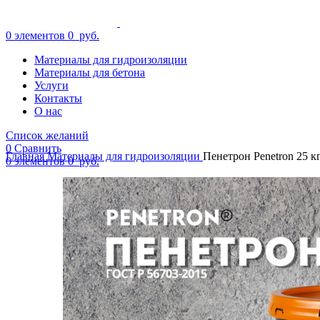
0
элементов
0
руб.
Материалы для гидроизоляции
Материалы для бетона
Услуги
Контакты
О нас
Список желаний
0
Сравнить
Главная
Материалы для гидроизоляции
Пенетрон Penetron 25 к
0
элементов
0
руб.