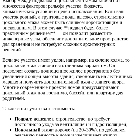
Выбор между подвалом и цокольным этажом зависит от
множества факторов: рельефа участка, бюджета,
климатических условий и целей использования. Если ваш
участок ровный, а грунтовые воды высоко, строительство
цокольного этажа может быть слишком дорогостоящим и
рискованным. В этом случае **подвал будет более
практичным решением** — он позволит разместить
инженерные узлы, обеспечит дополнительное пространство
для хранения и не потребует сложных архитектурных
решений.
Если же участок имеет уклон, например, на склоне холма, то
цокольный этаж становится отличным вариантом. Он
позволяет создать полноценное жилое пространство без
увеличения общей высоты здания, сэкономить на лестничных
маршах и получить дополнительный вход с заднего двора.
Многие современные проекты домов предусматривают
цокольный этаж под гостиную, бассейн или квартиру для
родителей.
Также стоит учитывать стоимость:
Подвал:
дешевле в строительстве, но требует
постоянного ухода за вентиляцией и гидроизоляцией;
Цокольный этаж:
дороже (на 20–30%), но добавляет
реальную ценность к дому и увеличивает жилую