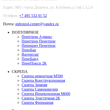
Адрес:
МО, город Дедовск, ул. Клубная д 2 оф 2.5,2.6
Телефон:
+7 495 532 01 52
Почта:
gidroizol-center@yandex.ru
ПОПУЛЯРНОЕ
Пенетрон Адмикс
Пенетрон Пенетрон
Пенекрит Пенетрон
ПенеБар
Ватерплаг
ПенеБанд
ПенеПокси 2К
СКРЕПА
Скрепа ремонтная М500
Скрепа Конструкционная
Скрепа Зимняя
Скрепа Самонивелир
Скрепа Инъекционная М600
Скрепа Эластичная 2К
Скрепа Финишная