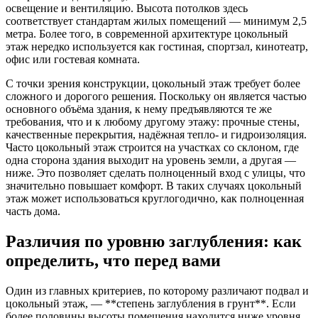
освещение и вентиляцию. Высота потолков здесь
соответствует стандартам жилых помещений — минимум 2,5
метра. Более того, в современной архитектуре цокольный
этаж нередко используется как гостиная, спортзал, кинотеатр,
офис или гостевая комната.
С точки зрения конструкции, цокольный этаж требует более
сложного и дорогого решения. Поскольку он является частью
основного объёма здания, к нему предъявляются те же
требования, что и к любому другому этажу: прочные стены,
качественные перекрытия, надёжная тепло- и гидроизоляция.
Часто цокольный этаж строится на участках со склоном, где
одна сторона здания выходит на уровень земли, а другая —
ниже. Это позволяет сделать полноценный вход с улицы, что
значительно повышает комфорт. В таких случаях цокольный
этаж может использоваться круглогодично, как полноценная
часть дома.
Различия по уровню заглубления: как
определить, что перед вами
Один из главных критериев, по которому различают подвал и
цокольный этаж, — **степень заглубления в грунт**. Если
более половины высоты помещения находится ниже уровня