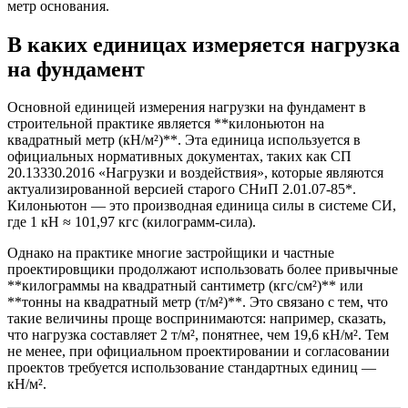
метр основания.
В каких единицах измеряется нагрузка
на фундамент
Основной единицей измерения нагрузки на фундамент в
строительной практике является **килоньютон на
квадратный метр (кН/м²)**. Эта единица используется в
официальных нормативных документах, таких как СП
20.13330.2016 «Нагрузки и воздействия», которые являются
актуализированной версией старого СНиП 2.01.07-85*.
Килоньютон — это производная единица силы в системе СИ,
где 1 кН ≈ 101,97 кгс (килограмм-сила).
Однако на практике многие застройщики и частные
проектировщики продолжают использовать более привычные
**килограммы на квадратный сантиметр (кгс/см²)** или
**тонны на квадратный метр (т/м²)**. Это связано с тем, что
такие величины проще воспринимаются: например, сказать,
что нагрузка составляет 2 т/м², понятнее, чем 19,6 кН/м². Тем
не менее, при официальном проектировании и согласовании
проектов требуется использование стандартных единиц —
кН/м².