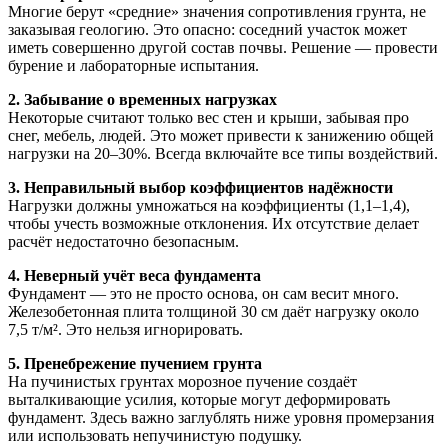
Многие берут «средние» значения сопротивления грунта, не
заказывая геологию. Это опасно: соседний участок может
иметь совершенно другой состав почвы. Решение — провести
бурение и лабораторные испытания.
2. Забывание о временных нагрузках
Некоторые считают только вес стен и крыши, забывая про
снег, мебель, людей. Это может привести к занижению общей
нагрузки на 20–30%. Всегда включайте все типы воздействий.
3. Неправильный выбор коэффициентов надёжности
Нагрузки должны умножаться на коэффициенты (1,1–1,4),
чтобы учесть возможные отклонения. Их отсутствие делает
расчёт недостаточно безопасным.
4. Неверный учёт веса фундамента
Фундамент — это не просто основа, он сам весит много.
Железобетонная плита толщиной 30 см даёт нагрузку около
7,5 т/м². Это нельзя игнорировать.
5. Пренебрежение пучением грунта
На пучинистых грунтах морозное пучение создаёт
выталкивающие усилия, которые могут деформировать
фундамент. Здесь важно заглублять ниже уровня промерзания
или использовать непучинистую подушку.