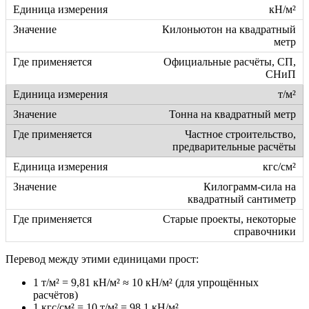
кН/м²
Килоньютон на квадратный
метр
Официальные расчёты, СП,
СНиП
т/м²
Тонна на квадратный метр
Частное строительство,
предварительные расчёты
кгс/см²
Килограмм-сила на
квадратный сантиметр
Старые проекты, некоторые
справочники
Перевод между этими единицами прост:
1 т/м² = 9,81 кН/м² ≈ 10 кН/м² (для упрощённых
расчётов)
1 кгс/см² = 10 т/м² = 98,1 кН/м²