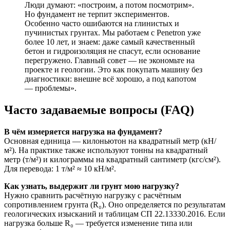
Люди думают: «построим, а потом посмотрим».
Но фундамент не терпит экспериментов.
Особенно часто ошибаются на глинистых и
пучинистых грунтах. Мы работаем с Penetron уже
более 10 лет, и знаем: даже самый качественный
бетон и гидроизоляция не спасут, если основание
перегружено. Главный совет — не экономьте на
проекте и геологии. Это как покупать машину без
диагностики: внешне всё хорошо, а под капотом
— проблемы».
Часто задаваемые вопросы (FAQ)
В чём измеряется нагрузка на фундамент?
Основная единица — килоньютон на квадратный метр (кН/
м²). На практике также используют тонны на квадратный
метр (т/м²) и килограммы на квадратный сантиметр (кгс/см²).
Для перевода: 1 т/м² ≈ 10 кН/м².
Как узнать, выдержит ли грунт мою нагрузку?
Нужно сравнить расчётную нагрузку с расчётным
сопротивлением грунта (R₀). Оно определяется по результатам
геологических изысканий и таблицам СП 22.13330.2016. Если
нагрузка больше R₀ — требуется изменение типа или