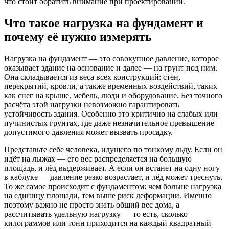
что стоит обратить внимание при проектировании.
Что такое нагрузка на фундамент и
почему её нужно измерять
Нагрузка на фундамент — это совокупное давление, которое
оказывает здание на основание и далее — на грунт под ним.
Она складывается из веса всех конструкций: стен,
перекрытий, кровли, а также временных воздействий, таких
как снег на крыше, мебель, люди и оборудование. Без точного
расчёта этой нагрузки невозможно гарантировать
устойчивость здания. Особенно это критично на слабых или
пучинистых грунтах, где даже незначительное превышение
допустимого давления может вызвать просадку.
Представьте себе человека, идущего по тонкому льду. Если он
идёт на лыжах — его вес распределяется на большую
площадь, и лёд выдерживает. А если он встанет на одну ногу
в каблуке — давление резко возрастает, и лёд может треснуть.
То же самое происходит с фундаментом: чем больше нагрузка
на единицу площади, тем выше риск деформации. Именно
поэтому важно не просто знать общий вес дома, а
рассчитывать удельную нагрузку — то есть, сколько
килограммов или тонн приходится на каждый квадратный