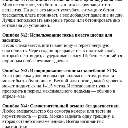
Многие считают, что бетонная плита сверху защитит от
всплытия. На деле это может усугубить ситуацию: бетон
трескается, влага проникает, а вес добавляет давление на дно.
Лучше использовать анкерные тросы или бетонировать дно
котлована до установки.
Ошибка №2: Использование песка вместо щебня для
засыпки.
Песок слеживается, впитывает воду и теряет несущую
способность. Через год он превращается в плотный слой,
который не отводит, а удерживает влагу. Щебень же остаётся
пористым и обеспечивает дренаж.
Ошибка №3: Игнорирование сезонных колебаний УГВ.
Если проверка уровня воды проводилась летом, результат
может быть обманчивым. Весной или после дождей уровень
может подняться на 1–1,5 метра. Исследование нужно
проводить в период максимального подъёма — обычно в
апреле–мае.
Ошибка №4: Самостоятельный ремонт без диагностики.
Любое вмешательство без осмотра камеры или теста на
герметичность — риск. Можно заделать одну трещину, а
вторая останется незамеченной. Всегда начинайте с
диагностики.