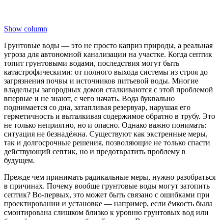
Show column
Грунтовые воды — это не просто каприз природы, а реальная
угроза для автономной канализации на участке. Когда септик
топит грунтовыми водами, последствия могут быть
катастрофическими: от полного выхода системы из строя до
загрязнения почвы и источников питьевой воды. Многие
владельцы загородных домов сталкиваются с этой проблемой
впервые и не знают, с чего начать. Вода буквально
поднимается со дна, затапливая резервуар, нарушая его
герметичность и выталкивая содержимое обратно в трубу. Это
не только неприятно, но и опасно. Однако важно понимать:
ситуация не безнадёжна. Существуют как экстренные меры,
так и долгосрочные решения, позволяющие не только спасти
действующий септик, но и предотвратить проблему в
будущем.
Прежде чем принимать радикальные меры, нужно разобраться
в причинах. Почему вообще грунтовые воды могут затопить
септик? Во-первых, это может быть связано с ошибками при
проектировании и установке — например, если ёмкость была
смонтирована слишком близко к уровню грунтовых вод или