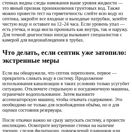
стенках видны следы намокания выше уровня жидкости —
это явный признак проникновения грунтовых вод. Также
можно провести тест на герметичность: слейте всю воду из
септика, закройте все входные и выходные патрубки, залейте
чистую воду и оставьте на 12–24 часа. Если уровень упал —
есть утечка, и вода могла проникать как внутрь, так и наружу.
Для точной диагностики иногда вызывают специалистов с
камерой для видеонаблюдения в трубах.
Что делать, если септик уже затопило:
экстренные меры
Если вы обнаружили, что септик переполнен, первое —
прекратить сливать воду в систему. Продолжение
использования канализации в таких условиях только усугубит
ситуацию. Отключите стиральную и посудомоечную машины,
ограничьте водопользование. Затем вызовите
ассенизаторскую машину, чтобы откачать содержимое. Это
необходимо не только для освобождения объёма, но и для
оценки состояния резервуара.
После откачки важно не сразу запускать систему, а провести
инспекцию. Осмотрите внутренние стенки на наличие
трещин, следов фильтрации, повреждений плавников или