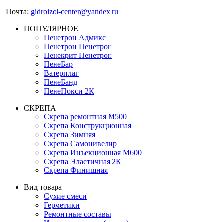
Почта:
gidroizol-center@yandex.ru
ПОПУЛЯРНОЕ
Пенетрон Адмикс
Пенетрон Пенетрон
Пенекрит Пенетрон
ПенеБар
Ватерплаг
ПенеБанд
ПенеПокси 2К
СКРЕПА
Скрепа ремонтная М500
Скрепа Конструкционная
Скрепа Зимняя
Скрепа Самонивелир
Скрепа Инъекционная М600
Скрепа Эластичная 2К
Скрепа Финишная
Вид товара
Сухие смеси
Герметики
Ремонтные составы