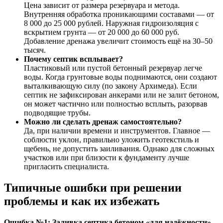
Цена зависит от размера резервуара и метода.
Внутренняя обработка проникающими составами — от
8 000 до 25 000 рублей. Наружная гидроизоляция с
вскрытием грунта — от 20 000 до 60 000 руб.
Добавление дренажа увеличит стоимость ещё на 30–50
тысяч.
Почему септик всплывает?
Пластиковый или пустой бетонный резервуар легче
воды. Когда грунтовые воды поднимаются, они создают
выталкивающую силу (по закону Архимеда). Если
септик не зафиксирован анкерами или не залит бетоном,
он может частично или полностью всплыть, разорвав
подводящие трубы.
Можно ли сделать дренаж самостоятельно?
Да, при наличии времени и инструментов. Главное —
соблюсти уклон, правильно уложить геотекстиль и
щебень, не допустить заиливания. Однако для сложных
участков или при близости к фундаменту лучше
пригласить специалиста.
Типичные ошибки при решении
проблемы и как их избежать
Ошибка №1: Заливка септика бетоном «для надёжности».