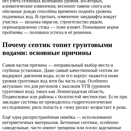
без учёта сезонных колебаний уровня. Во-вторых,
климатические изменения, весеннее таяние снега или
обильные дожди способны временно поднять уровень
подземных вод. В-третьих, изменение ландшафта вокруг
участка — засыпка оврагов, строительство рядом,
перенаправление стока — тоже влияет. Понимание корня
проблемы — половина успеха в её решении.
Почему септик топит грунтовыми
водами: основные причины
Самая частая причина — неправильный выбор места и
глубины установки. Даже самый качественный септик не
выдержит давления воды, если его корпус окажется ниже
уровня грунтовых вод хотя бы часть года. Особенно
актуально это для регионов с высоким УГВ (уровнем
грунтовых вод), таких как Ленинградская область,
Подмосковье или районы с болотистой местностью. Если при
закладке системы не проводилось гидрогеологическое
исследование, риск попасть в «зону риска» возрастает в разы.
Ещё одна распространённая ошибка — использование
негерметичных материалов. Бетонные септики, особенно
самодельные, часто имеют трещины или плохо заделанные