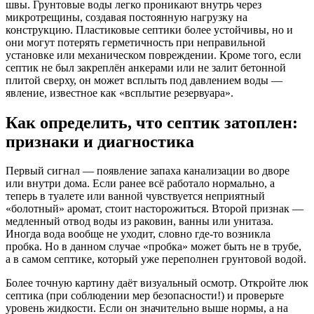
швы. Грунтовые воды легко проникают внутрь через
микротрещины, создавая постоянную нагрузку на
конструкцию. Пластиковые септики более устойчивы, но и
они могут потерять герметичность при неправильной
установке или механическом повреждении. Кроме того, если
септик не был закреплён анкерами или не залит бетонной
плитой сверху, он может всплыть под давлением воды —
явление, известное как «всплытие резервуара».
Как определить, что септик затоплен:
признаки и диагностика
Первый сигнал — появление запаха канализации во дворе
или внутри дома. Если ранее всё работало нормально, а
теперь в туалете или ванной чувствуется неприятный
«болотный» аромат, стоит насторожиться. Второй признак —
медленный отвод воды из раковин, ванны или унитаза.
Иногда вода вообще не уходит, словно где-то возникла
пробка. Но в данном случае «пробка» может быть не в трубе,
а в самом септике, который уже переполнен грунтовой водой.
Более точную картину даёт визуальный осмотр. Откройте люк
септика (при соблюдении мер безопасности!) и проверьте
уровень жидкости. Если он значительно выше нормы, а на