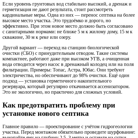
Если уровень грунтовых вод стабильно высокий, а дренаж и
герметизация не дают результата, стоит рассмотреть
кардинальные меры. Одна из них — перенос септика на более
высокое место участка. Это трудоёмко и дорого, но
эффективно. При этом новое место должно быть согласовано
с санитарными нормами: не ближе 5 м к жилому дому, 15 м к
скважине, 30 м к реке или озеру.
Другой вариант — переход на станцию биологической
очистки (СБО) с принудительным отводом. Такие системы
компактнее, работают даже при высоком УГВ, а очищенная
вода отводится через насос в дренажный колодец или на поля
фильтрации. Примеры: Топас, Астра, Юбас. Они требуют
электричества, но обеспечивают до 98% очистки. Ещё один
подход — установка герметичного накопительного
резервуара, который регулярно откачивается ассенизатором.
Это не экологично, но практично для сложных условий.
Как предотвратить проблему при
установке нового септика
Главное правило — проектирование с учётом гидрогеологии
участка. Перед монтажом обязательно проведите шурфование:
выкопайте яму на глубину 2,5–3 метра и оставьте на сутки.