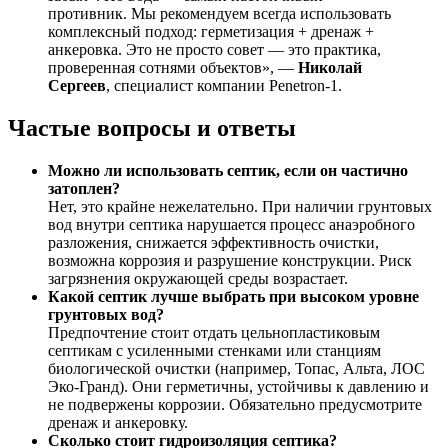
противник. Мы рекомендуем всегда использовать
комплексный подход: герметизация + дренаж +
анкеровка. Это не просто совет — это практика,
проверенная сотнями объектов», —
Николай
Сергеев
, специалист компании Penetron-1.
Частые вопросы и ответы
Можно ли использовать септик, если он частично
затоплен?
Нет, это крайне нежелательно. При наличии грунтовых
вод внутри септика нарушается процесс анаэробного
разложения, снижается эффективность очистки,
возможна коррозия и разрушение конструкции. Риск
загрязнения окружающей среды возрастает.
Какой септик лучше выбрать при высоком уровне
грунтовых вод?
Предпочтение стоит отдать цельнопластиковым
септикам с усиленными стенками или станциям
биологической очистки (например, Топас, Альта, ЛОС
Эко-Гранд). Они герметичны, устойчивы к давлению и
не подвержены коррозии. Обязательно предусмотрите
дренаж и анкеровку.
Сколько стоит гидроизоляция септика?