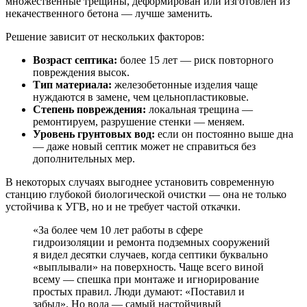
множественные трещины, деформирован или изготовлен из
некачественного бетона — лучше заменить.
Решение зависит от нескольких факторов:
Возраст септика:
более 15 лет — риск повторного
повреждения высок.
Тип материала:
железобетонные изделия чаще
нуждаются в замене, чем цельнопластиковые.
Степень повреждения:
локальная трещина —
ремонтируем, разрушение стенки — меняем.
Уровень грунтовых вод:
если он постоянно выше дна
— даже новый септик может не справиться без
дополнительных мер.
В некоторых случаях выгоднее установить современную
станцию глубокой биологической очистки — она не только
устойчива к УГВ, но и не требует частой откачки.
«За более чем 10 лет работы в сфере
гидроизоляции и ремонта подземных сооружений
я видел десятки случаев, когда септики буквально
«выплывали» на поверхность. Чаще всего виной
всему — спешка при монтаже и игнорирование
простых правил. Люди думают: «Поставил и
забыл». Но вода — самый настойчивый