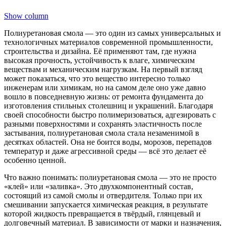
Show column
Полиуретановая смола — это один из самых универсальных и
технологичных материалов современной промышленности,
строительства и дизайна. Её применяют там, где нужна
высокая прочность, устойчивость к влаге, химическим
веществам и механическим нагрузкам. На первый взгляд
может показаться, что это вещество интересно только
инженерам или химикам, но на самом деле оно уже давно
вошло в повседневную жизнь: от ремонта фундамента до
изготовления стильных столешниц и украшений. Благодаря
своей способности быстро полимеризоваться, адгезировать с
разными поверхностями и сохранять эластичность после
застывания, полиуретановая смола стала незаменимой в
десятках областей. Она не боится воды, морозов, перепадов
температур и даже агрессивной среды — всё это делает её
особенно ценной.
Что важно понимать: полиуретановая смола — это не просто
«клей» или «заливка». Это двухкомпонентный состав,
состоящий из самой смолы и отвердителя. Только при их
смешивании запускается химическая реакция, в результате
которой жидкость превращается в твёрдый, глянцевый и
долговечный материал. В зависимости от марки и назначения,