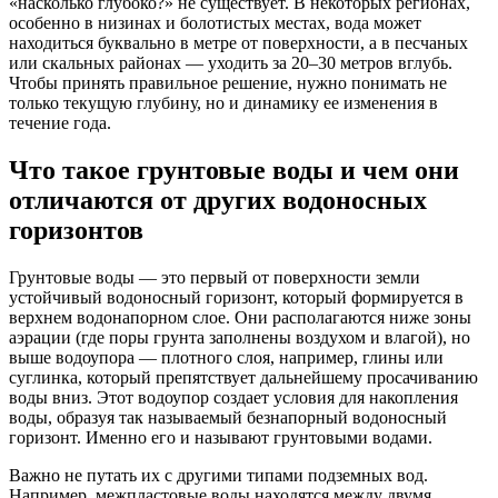
«насколько глубоко?» не существует. В некоторых регионах,
особенно в низинах и болотистых местах, вода может
находиться буквально в метре от поверхности, а в песчаных
или скальных районах — уходить за 20–30 метров вглубь.
Чтобы принять правильное решение, нужно понимать не
только текущую глубину, но и динамику ее изменения в
течение года.
Что такое грунтовые воды и чем они
отличаются от других водоносных
горизонтов
Грунтовые воды — это первый от поверхности земли
устойчивый водоносный горизонт, который формируется в
верхнем водонапорном слое. Они располагаются ниже зоны
аэрации (где поры грунта заполнены воздухом и влагой), но
выше водоупора — плотного слоя, например, глины или
суглинка, который препятствует дальнейшему просачиванию
воды вниз. Этот водоупор создает условия для накопления
воды, образуя так называемый безнапорный водоносный
горизонт. Именно его и называют грунтовыми водами.
Важно не путать их с другими типами подземных вод.
Например, межпластовые воды находятся между двумя