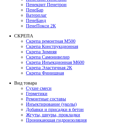
Пенекрит Пенетрон
ПенеБар
Ватерплаг
ПенеБанд
ПенеПокси 2К
СКРЕПА
Скрепа ремонтная М500
Скрепа Конструкционная
Скрепа Зимняя
Скрепа Самонивелир
Скрепа Инъекционная М600
Скрепа Эластичная 2К
Скрепа Финишная
Вид товара
Сухие смеси
Герметики
Ремонтные составы
Инъектирование (уколы)
Добавки и присадки в бетон
Жгуты, шнуры, прокладки
Проникающая гидроизоляция