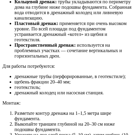
Кольцевой дренаж:
трубы укладываются по периметру
дома на глубине ниже подошвы фундамента. Собранная
вода отводится в дренажный колодец или ливневую
канализацию.
Пластовый дренаж:
применяется при очень высоком
уровне. По всей площади под фундаментом
устраивается дренажный «котел» из щебня и
геотекстиля.
Пространственный дренаж:
используется на
проблемных участках — сочетание вертикальных и
горизонтальных дрен.
Для работы потребуются:
дренажные трубы (перфорированные, в геотекстиле);
щебень фракции 20–40 мм;
геотекстиль;
дренажный колодец или насосная станция.
Монтаж:
Разметьте контур дренажа на 1–1,5 метра шире
фундамента.
Выкопайте траншеи глубиной на 20–30 см ниже
подошвы фундамента.
Уложите на дно слой песка (5–10 см), затем щебень (10–