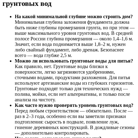
грунтовых вод
На какой минимальной глубине можно строить дом?
Минимальная глубина заложения фундамента должна
быть ниже глубины промерзания грунта, но при этом —
выше максимального уровня грунтовых вод. В средней
полосе России глубина промерзания — около 1,4–1,6 м.
Значит, если вода поднимается выше 1,8–2 м, нужен
либо свайный фундамент, либо дренаж. Безопаснее
всего — вода глубже 2,5 м.
Можно ли использовать грунтовые воды для питья?
Как правило, нет. Грунтовые воды близки к
поверхности, легко загрязняются удобрениями,
сточными водами, продуктами разложения. Для питья
используют артезианские воды из глубоких горизонтов.
Грунтовые подходят только для технических нужд —
полива, мойки, если нет альтернативы, и только после
анализа на чистоту.
Как часто нужно проверять уровень грунтовых вод?
Перед любым строительством — обязательно. После —
раз в 2–3 года, особенно если вы заметили признаки
подтопления: сырость в подвале, появление луж,
гниение деревянных конструкций. В дождливые сезоны
— дополнительно контролировать.