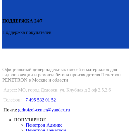
ПОДДЕРЖКА 24/7
Поддержка покупателей
PENETRON-1.RU
Официальный дилер надежных смесей и материалов для
гидроизоляции и ремонта бетона производителя Пенетрон
PENETRON в Москве и области
Адрес:
МО, город Дедовск, ул. Клубная д 2 оф 2.5,2.6
Телефон:
+7 495 532 01 52
Почта:
gidroizol-center@yandex.ru
ПОПУЛЯРНОЕ
Пенетрон Адмикс
Пенетрон Пенетрон