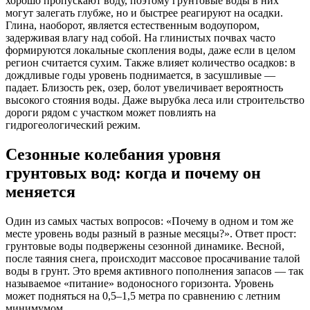
хорошо пропускают воду, поэтому грунтовые воды в них
могут залегать глубже, но и быстрее реагируют на осадки.
Глина, наоборот, является естественным водоупором,
задерживая влагу над собой. На глинистых почвах часто
формируются локальные скопления воды, даже если в целом
регион считается сухим. Также влияет количество осадков: в
дождливые годы уровень поднимается, в засушливые —
падает. Близость рек, озер, болот увеличивает вероятность
высокого стояния воды. Даже вырубка леса или строительство
дороги рядом с участком может повлиять на
гидрогеологический режим.
Сезонные колебания уровня
грунтовых вод: когда и почему он
меняется
Один из самых частых вопросов: «Почему в одном и том же
месте уровень воды разный в разные месяцы?». Ответ прост:
грунтовые воды подвержены сезонной динамике. Весной,
после таяния снега, происходит массовое просачивание талой
воды в грунт. Это время активного пополнения запасов — так
называемое «питание» водоносного горизонта. Уровень
может подняться на 0,5–1,5 метра по сравнению с летним
минимумом.