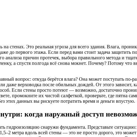
 на стенах. Это реальная угроза для всего здания. Влага, прони
аже до первого этажа. Если перед вами стоит задача защитить п
ного анализа причин протечек, выбора правильного метода и тщ
енку, а спустя полгода всё снова мокнет. Почему? Потому что 
главный вопрос: откуда берётся влага? Она может поступать по-
или даже верховодка после обильных дождей. От этого зависит, 
особ. Если стены просто потеют — возможно, достаточно прони
вете, промокните их чистой салфеткой, проверьте, где пятна са
ез этих данных вы рискуете потратить время и деньги впустую.
нутри: когда наружный доступ невозмо
ать гидроизоляцию снаружи фундамента. Представьте ситуацию: 
,5–2 метра вдоль всей стены — это не просто дорого, это може