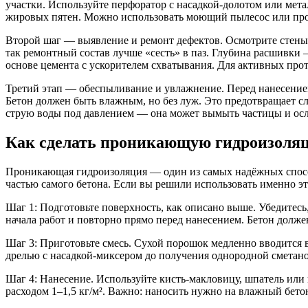
участки. Используйте перфоратор с насадкой-долотом или мета
жировых пятен. Можно использовать моющий пылесос или пром
Второй шаг — выявление и ремонт дефектов. Осмотрите стены
так ремонтный состав лучше «сесть» в паз. Глубина расшивк
основе цемента с ускорителем схватывания. Для активных про
Третий этап — обеспыливание и увлажнение. Перед нанесени
Бетон должен быть влажным, но без луж. Это предотвращает с
струю воды под давлением — она может вымыть частицы и осл
Как сделать проникающую гидроизоля
Проникающая гидроизоляция — один из самых надёжных способо
частью самого бетона. Если вы решили использовать именно эт
Шаг 1: Подготовьте поверхность, как описано выше. Убедитесь,
начала работ и повторно прямо перед нанесением. Бетон долже
Шаг 3: Приготовьте смесь. Сухой порошок медленно вводится в
дрелью с насадкой-миксером до получения однородной сметаноо
Шаг 4: Нанесение. Используйте кисть-макловицу, шпатель или
расходом 1–1,5 кг/м². Важно: наносить нужно на влажный бетон