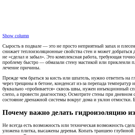
Show column
Сырость в подвале — это не просто неприятный запах и плесень
снижает теплоизоляционные свойства стен и может добраться д
не «сделал и забыл». Это комплексная работа, требующая точ
проблему быстро — обмазали стену мастикой или приклеили пл
лечение причины.
Прежде чем браться за кисть или шпатель, нужно ответить на 
через трещины в бетоне, конденсат из-за перепада температур 
буквально «пробивается» сквозь швы, нужен инъекционный сп
слепо, а провести диагностику. Осмотрите стены при дневном с
состояние дренажной системы вокруг дома и уклон отмостки. Б
Почему важно делать гидроизоляцию из
Не всегда есть возможность или техническая возможность сдел
уложена плитка, высажены деревья. Копать траншею глубиной 1