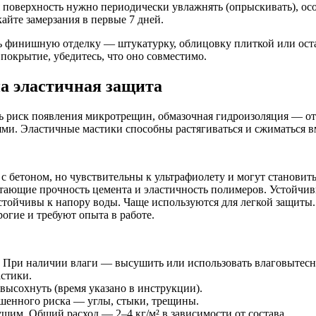
я поверхность нужно периодически увлажнять (опрыскивать), ос
айте замерзания в первые 7 дней.
 финишную отделку — штукатурку, облицовку плиткой или оста
покрытие, убедитесь, что оно совместимо.
а эластичная защита
 риск появления микротрещин, обмазочная гидроизоляция — от
ми. Эластичные мастики способны растягиваться и сжиматься вме
 бетоном, но чувствительны к ультрафиолету и могут становит
ающие прочность цемента и эластичность полимеров. Устойчивы
стойчивы к напору воды. Чаще используются для легкой защиты.
огие и требуют опыта в работе.
. При наличии влаги — высушить или использовать влаговытес
стики.
высохнуть (время указано в инструкции).
шенного риска — углы, стыки, трещины.
щим. Общий расход — 2–4 кг/м² в зависимости от состава.