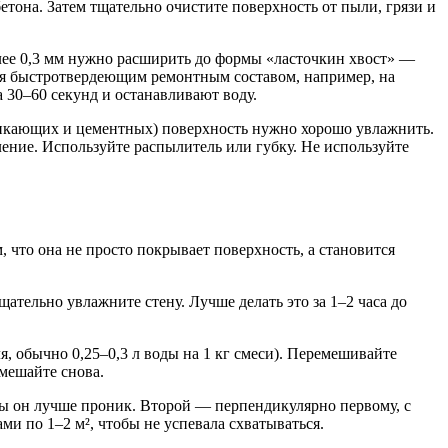
тона. Затем тщательно очистите поверхность от пыли, грязи и
лее 0,3 мм нужно расширить до формы «ласточкин хвост» —
тся быстротвердеющим ремонтным составом, например, на
 30–60 секунд и останавливают воду.
икающих и цементных) поверхность нужно хорошо увлажнить.
ение. Используйте распылитель или губку. Не используйте
что она не просто покрывает поверхность, а становится
щательно увлажните стену. Лучше делать это за 1–2 часа до
, обычно 0,25–0,3 л воды на 1 кг смеси). Перемешивайте
емешайте снова.
обы он лучше проник. Второй — перпендикулярно первому, с
ми по 1–2 м², чтобы не успевала схватываться.