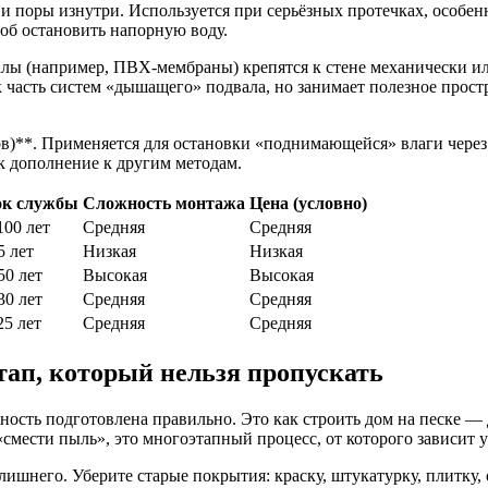
и поры изнутри. Используется при серьёзных протечках, особен
об остановить напорную воду.
лы (например, ПВХ-мембраны) крепятся к стене механически ил
ак часть систем «дышащего» подвала, но занимает полезное прос
)**. Применяется для остановки «поднимающейся» влаги через 
к дополнение к другим методам.
к службы
Сложность монтажа
Цена (условно)
100 лет
Средняя
Средняя
5 лет
Низкая
Низкая
50 лет
Высокая
Высокая
30 лет
Средняя
Средняя
25 лет
Средняя
Средняя
тап, который нельзя пропускать
рхность подготовлена правильно. Это как строить дом на песке 
смести пыль», это многоэтапный процесс, от которого зависит у
 лишнего. Уберите старые покрытия: краску, штукатурку, плитк