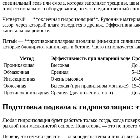
специальный гель или смола, которая заполняет трещины, швы 
профессионального оборудования, но часто единственный спос
Четвёртый — **оклеечная гидроизоляция**. Рулонные материа
зазор, через который влага отводится в дренаж. Эффективна к
капитальном ремонте.
Пятый — **противокапиллярная изоляция (инъекции силикатов
которые блокируют капилляры в бетоне. Часто используется ка
Метод
Эффективность при напорной воде
Сро
Проникающая
Высокая
До 
Обмазочная
Средняя
5–1
Инъекционная
Очень высокая
10–
Оклеечная
Высокая (при правильном монтаже)
15–
Противокапиллярная
Средняя (для пола/низа стен)
До 
Подготовка подвала к гидроизоляции: э
Любая гидроизоляция будет работать только тогда, когда пове
рыхлой или маслянистой основе. Подготовка — это не просто «
Первое, что нужно сделать — освободить стены и пол от всего