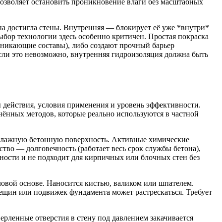
позволяет остановить проникновение влаги без масштабных
она достигла стены. Внутренняя — блокирует её уже *внутри*
выбор технологии здесь особенно критичен. Простая покраска
оникающие составы), либо создают прочный барьер
сли это невозможно, внутренняя гидроизоляция должна быть
ы действия, условия применения и уровень эффективности.
нённых методов, которые реально используются в частной
 влажную бетонную поверхность. Активные химические
во — долговечность (работает весь срок службы бетона),
ности и не подходит для кирпичных или блочных стен без
овой основе. Наносится кистью, валиком или шпателем.
щин или подвижек фундамента может растрескаться. Требует
рленные отверстия в стену под давлением закачивается