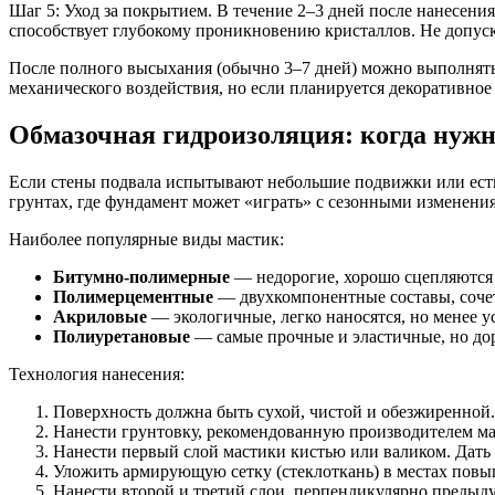
Шаг 5: Уход за покрытием. В течение 2–3 дней после нанесени
способствует глубокому проникновению кристаллов. Не допуск
После полного высыхания (обычно 3–7 дней) можно выполнять
механического воздействия, но если планируется декоративное 
Обмазочная гидроизоляция: когда нужн
Если стены подвала испытывают небольшие подвижки или есть
грунтах, где фундамент может «играть» с сезонными изменения
Наиболее популярные виды мастик:
Битумно-полимерные
— недорогие, хорошо сцепляются с
Полимерцементные
— двухкомпонентные составы, сочет
Акриловые
— экологичные, легко наносятся, но менее у
Полиуретановые
— самые прочные и эластичные, но дор
Технология нанесения:
Поверхность должна быть сухой, чистой и обезжиренной
Нанести грунтовку, рекомендованную производителем ма
Нанести первый слой мастики кистью или валиком. Дать 
Уложить армирующую сетку (стеклоткань) в местах повы
Нанести второй и третий слои, перпендикулярно предыду