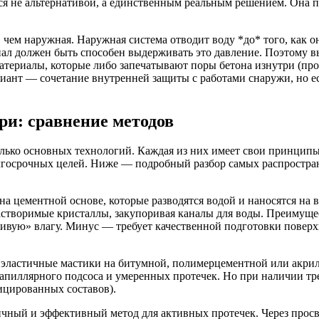
тся не альтернативой, а единственным реальным решением. Она 
 чем наружная. Наружная система отводит воду *до* того, как 
ериал должен быть способен выдерживать это давление. Поэтому 
атериалы, которые либо запечатывают поры бетона изнутри (пр
иант — сочетание внутренней защиты с работами снаружи, но е
ри: сравнение методов
колько основных технологий. Каждая из них имеет свои принцип
долгосрочных целей. Ниже — подробный разбор самых распростра
а цементной основе, которые разводятся водой и наносятся на
створимые кристаллы, закупоривая каналы для воды. Преимущест
ивую» влагу. Минус — требует качественной подготовки поверх
 эластичные мастики на битумной, полимерцементной или акрил
пиллярного подсоса и умеренных протечек. Но при наличии тре
ицированных составов).
ный и эффективный метод для активных протечек. Через просве