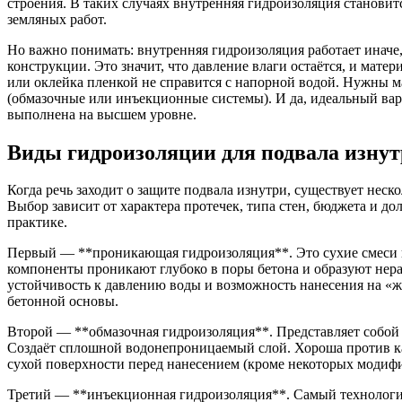
строения. В таких случаях внутренняя гидроизоляция станови
земляных работ.
Но важно понимать: внутренняя гидроизоляция работает иначе,
конструкции. Это значит, что давление влаги остаётся, и мат
или оклейка пленкой не справится с напорной водой. Нужны м
(обмазочные или инъекционные системы). И да, идеальный вар
выполнена на высшем уровне.
Виды гидроизоляции для подвала изнут
Когда речь заходит о защите подвала изнутри, существует нес
Выбор зависит от характера протечек, типа стен, бюджета и 
практике.
Первый — **проникающая гидроизоляция**. Это сухие смеси н
компоненты проникают глубоко в поры бетона и образуют нера
устойчивость к давлению воды и возможность нанесения на «ж
бетонной основы.
Второй — **обмазочная гидроизоляция**. Представляет собой
Создаёт сплошной водонепроницаемый слой. Хороша против ка
сухой поверхности перед нанесением (кроме некоторых модиф
Третий — **инъекционная гидроизоляция**. Самый технологич