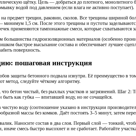
ллическую щётку. Цель — добраться до плотного, монолитного бе
ывку водой под давлением (если влага не активно поступает).
 на предмет трещин, раковин, сколов. Все трещины шириной бо
и — минимум 1,5 см. После этого трещины и пустоты заделываю
течек применяются тампонажные смеси, которые схватываются за
ем большинства гидроизоляционных материалов (особенно прон
лишком быстрое высыхание состава и обеспечивает лучшее сцепл
абить поверхность.
цию: пошаговая инструкция
в защиты бетонного подвала изнутри. Её преимущество в том, 
от метод, следуйте чёткому алгоритму.
 что бетон чистый, без рыхлых участков и загрязнений. Шаг 2: Т
н быть как губка — впитавшей воду, но не сочащейся.
 чистую воду (соотношение указано в инструкции производителя
бразной массы без комков. Даёт постоять 3–5 минут, затем пер
 валик. Наносите состав в два слоя. Первый слой — тонкий, чт
, иначе смесь быстро высохнет и не сработает. Работайте участка