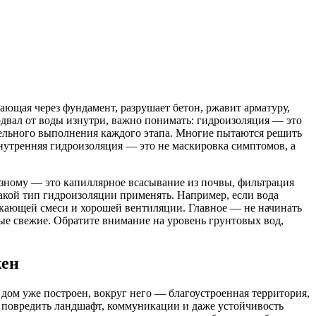
кающая через фундамент, разрушает бетон, ржавит арматуру,
одвал от воды изнутри, важно понимать: гидроизоляция — это
ательного выполнения каждого этапа. Многие пытаются решить
внутренняя гидроизоляция — это не маскировка симптомов, а
разному — это капиллярное всасывание из почвы, фильтрация
какой тип гидроизоляции применять. Например, если вода
кающей смеси и хорошей вентиляции. Главное — не начинать
мые свежие. Обратите внимание на уровень грунтовых вод,
жен
дом уже построен, вокруг него — благоустроенная территория,
т повредить ландшафт, коммуникации и даже устойчивость