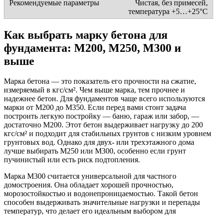
Чистая, без примесей,
температура +5…+25°C
Как выбрать марку бетона для
фундамента: М200, М250, М300 и
выше
Марка бетона — это показатель его прочности на сжатие,
измеряемый в кгс/см². Чем выше марка, тем прочнее и
надежнее бетон. Для фундаментов чаще всего используются
марки от М200 до М350. Если перед вами стоит задача
построить легкую постройку — баню, гараж или забор, —
достаточно М200. Этот бетон выдерживает нагрузку до 200
кгс/см² и подходит для стабильных грунтов с низким уровнем
грунтовых вод. Однако для двух- или трехэтажного дома
лучше выбирать М250 или М300, особенно если грунт
пучинистый или есть риск подтопления.
Марка М300 считается универсальной для частного
домостроения. Она обладает хорошей прочностью,
морозостойкостью и водонепроницаемостью. Такой бетон
способен выдерживать значительные нагрузки и перепады
температур, что делает его идеальным выбором для