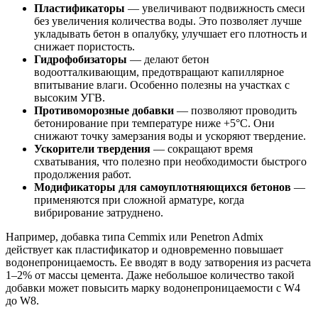
Пластификаторы
— увеличивают подвижность смеси
без увеличения количества воды. Это позволяет лучше
укладывать бетон в опалубку, улучшает его плотность и
снижает пористость.
Гидрофобизаторы
— делают бетон
водоотталкивающим, предотвращают капиллярное
впитывание влаги. Особенно полезны на участках с
высоким УГВ.
Противоморозные добавки
— позволяют проводить
бетонирование при температуре ниже +5°C. Они
снижают точку замерзания воды и ускоряют твердение.
Ускорители твердения
— сокращают время
схватывания, что полезно при необходимости быстрого
продолжения работ.
Модификаторы для самоуплотняющихся бетонов
—
применяются при сложной арматуре, когда
вибрирование затруднено.
Например, добавка типа Cemmix или Penetron Admix
действует как пластификатор и одновременно повышает
водонепроницаемость. Ее вводят в воду затворения из расчета
1–2% от массы цемента. Даже небольшое количество такой
добавки может повысить марку водонепроницаемости с W4
до W8.