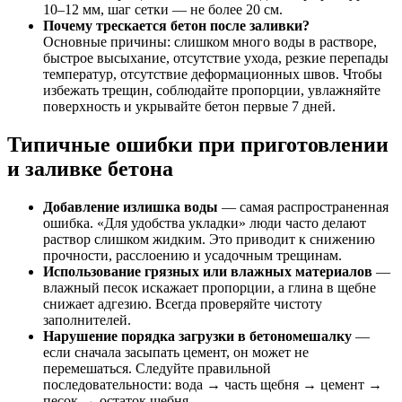
10–12 мм, шаг сетки — не более 20 см.
Почему трескается бетон после заливки?
Основные причины: слишком много воды в растворе,
быстрое высыхание, отсутствие ухода, резкие перепады
температур, отсутствие деформационных швов. Чтобы
избежать трещин, соблюдайте пропорции, увлажняйте
поверхность и укрывайте бетон первые 7 дней.
Типичные ошибки при приготовлении
и заливке бетона
Добавление излишка воды
— самая распространенная
ошибка. «Для удобства укладки» люди часто делают
раствор слишком жидким. Это приводит к снижению
прочности, расслоению и усадочным трещинам.
Использование грязных или влажных материалов
—
влажный песок искажает пропорции, а глина в щебне
снижает адгезию. Всегда проверяйте чистоту
заполнителей.
Нарушение порядка загрузки в бетономешалку
—
если сначала засыпать цемент, он может не
перемешаться. Следуйте правильной
последовательности: вода → часть щебня → цемент →
песок → остаток щебня.