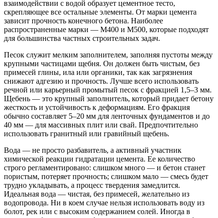
взаимодействии с водой образует цементное тесто,
скрепляющее все остальные элементы. От марки цемента
зависит прочность конечного бетона. Наиболее
распространенные марки — М400 и М500, которые подходят
для большинства частных строительных задач.
Песок служит мелким заполнителем, заполняя пустоты между
крупными частицами щебня. Он должен быть чистым, без
примесей глины, ила или органики, так как загрязнения
снижают адгезию и прочность. Лучше всего использовать
речной или карьерный промытый песок с фракцией 1,5–3 мм.
Щебень — это крупный заполнитель, который придает бетону
жесткость и устойчивость к деформациям. Его фракция
обычно составляет 5–20 мм для ленточных фундаментов и до
40 мм — для массивных плит или свай. Предпочтительно
использовать гранитный или гравийный щебень.
Вода — не просто разбавитель, а активный участник
химической реакции гидратации цемента. Ее количество
строго регламентировано: слишком много — и бетон станет
пористым, потеряет прочность; слишком мало — смесь будет
трудно укладывать, а процесс твердения замедлится.
Идеальная вода — чистая, без примесей, желательно из
водопровода. Ни в коем случае нельзя использовать воду из
болот, рек или с высоким содержанием солей. Иногда в