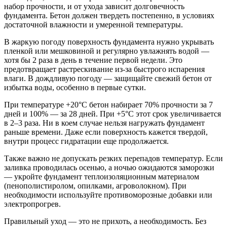
набор прочности, и от ухода зависит долговечность
фундамента. Бетон должен твердеть постепенно, в условиях
достаточной влажности и умеренной температуры.
В жаркую погоду поверхность фундамента нужно укрывать
пленкой или мешковиной и регулярно увлажнять водой —
хотя бы 2 раза в день в течение первой недели. Это
предотвращает растрескивание из-за быстрого испарения
влаги. В дождливую погоду — защищайте свежий бетон от
избытка воды, особенно в первые сутки.
При температуре +20°C бетон набирает 70% прочности за 7
дней и 100% — за 28 дней. При +5°C этот срок увеличивается
в 2–3 раза. Ни в коем случае нельзя нагружать фундамент
раньше времени. Даже если поверхность кажется твердой,
внутри процесс гидратации еще продолжается.
Также важно не допускать резких перепадов температур. Если
заливка проводилась осенью, а ночью ожидаются заморозки
— укройте фундамент теплоизоляционным материалом
(пенополистиролом, опилками, агроволокном). При
необходимости используйте противоморозные добавки или
электропрогрев.
Правильный уход — это не прихоть, а необходимость. Без