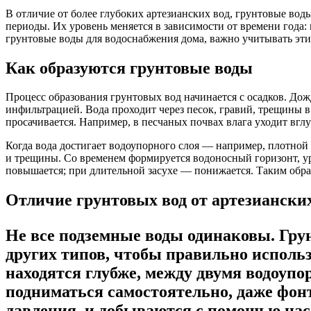
В отличие от более глубоких артезианских вод, грунтовые вод
периоды. Их уровень меняется в зависимости от времени года: в
грунтовые воды для водоснабжения дома, важно учитывать эти
Как образуются грунтовые воды
Процесс образования грунтовых вод начинается с осадков. Дож
инфильтрацией. Вода проходит через песок, гравий, трещины в
просачивается. Например, в песчаных почвах влага уходит вгл
Когда вода достигает водоупорного слоя — например, плотной 
и трещины. Со временем формируется водоносный горизонт, ур
повышается; при длительной засухе — понижается. Таким образ
Отличие грунтовых вод от артезиански
Не все подземные воды одинаковы. Гру
других типов, чтобы правильно использ
находятся глубже, между двумя водоупо
подниматься самостоятельно, даже фонт
давления, и добываются с помощью насо