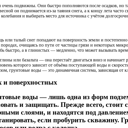
ы очень подвижны. Они быстро пополняются после осадков, но та
есной он поднимается из-за таяния снега, а к концу лета часто 
 колебания и выбирать место для источника с учётом долгосроч
дь или талый снег попадают на поверхность земли и постепенно 
 породах, очищаясь по пути от частицы грязи и некоторых микро
убь быстро, а в глинистых — медленно, что может вызывать вре
глины или базальта — она перестаёт двигаться вниз и начинает 
овень которого зависит от объёма поступающей воды и скорости
ом, грунтовые воды — это динамичная система, зависящая от кли
х и поверхностных
нтовые воды — лишь одна из форм подзем
овать и защищать. Прежде всего, стоит 
рными слоями, и находятся под давление
анировать, если пробурить скважину. Гр
сов или ведра с колодца.