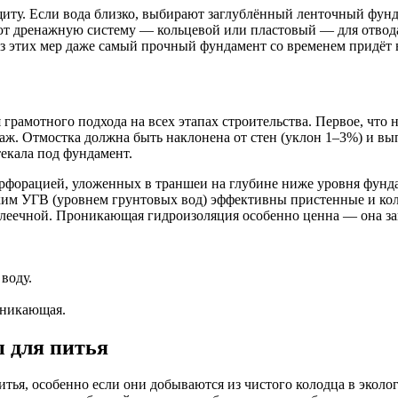
щиту. Если вода близко, выбирают заглублённый ленточный фун
ют дренажную систему — кольцевой или пластовый — для отвод
этих мер даже самый прочный фундамент со временем придёт в
 грамотного подхода на всех этапах строительства. Первое, что
аж. Отмостка должна быть наклонена от стен (уклон 1–3%) и вы
екала под фундамент.
ерфорацией, уложенных в траншеи на глубине ниже уровня фунд
оким УГВ (уровнем грунтовых вод) эффективны пристенные и ко
леечной. Проникающая гидроизоляция особенно ценна — она за
воду.
оникающая.
 для питья
тья, особенно если они добываются из чистого колодца в эколог