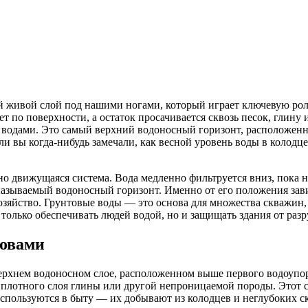
й живой слой под нашими ногами, который играет ключевую роль
ает по поверхности, а остаток просачивается сквозь песок, глину
 водами. Это самый верхний водоносный горизонт, расположенны
и вы когда-нибудь замечали, как весной уровень воды в колодце
о движущаяся система. Вода медленно фильтруется вниз, пока н
 называемый водоносный горизонт. Именно от его положения зави
 хозяйство. Грунтовые воды — это основа для множества скважи
только обеспечивать людей водой, но и защищать здания от разр
ловами
ерхнем водоносном слое, расположенном выше первого водоупор
а плотного слоя глины или другой непроницаемой породы. Этот с
спользуются в быту — их добывают из колодцев и неглубоких с