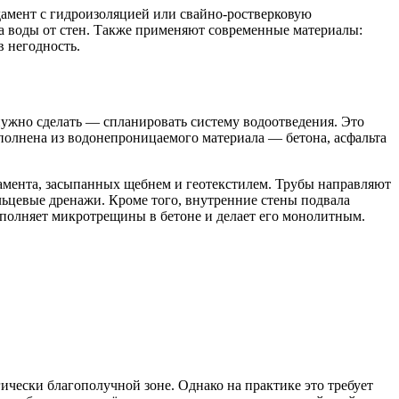
дамент с гидроизоляцией или свайно-ростверковую
а воды от стен. Также применяют современные материалы:
 негодность.
 нужно сделать — спланировать систему водоотведения. Это
полнена из водонепроницаемого материала — бетона, асфальта
амента, засыпанных щебнем и геотекстилем. Трубы направляют
льцевые дренажи. Кроме того, внутренние стены подвала
полняет микротрещины в бетоне и делает его монолитным.
ически благополучной зоне. Однако на практике это требует