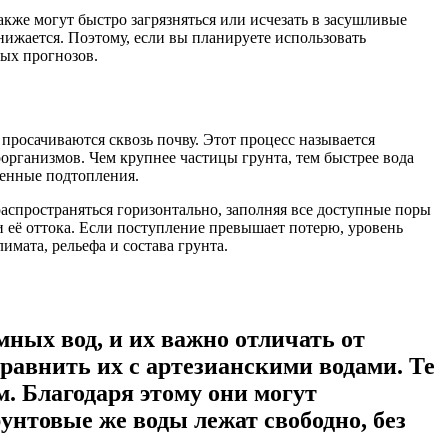
кже могут быстро загрязняться или исчезать в засушливые
снижается. Поэтому, если вы планируете использовать
ных прогнозов.
просачиваются сквозь почву. Этот процесс называется
организмов. Чем крупнее частицы грунта, тем быстрее вода
менные подтопления.
распространяться горизонтально, заполняя все доступные поры
 её оттока. Если поступление превышает потерю, уровень
мата, рельефа и состава грунта.
ных вод, и их важно отличать от
сравнить их с артезианскими водами. Те
м. Благодаря этому они могут
унтовые же воды лежат свободно, без