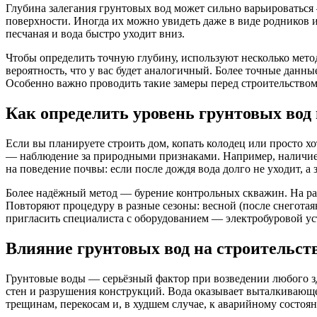
Глубина залегания грунтовых вод может сильно варьироваться 
поверхности. Иногда их можно увидеть даже в виде родников 
песчаная и вода быстро уходит вниз.
Чтобы определить точную глубину, используют несколько мето
вероятность, что у вас будет аналогичный. Более точные данн
Особенно важно проводить такие замеры перед строительством
Как определить уровень грунтовых вод 
Если вы планируете строить дом, копать колодец или просто х
— наблюдение за природными признаками. Например, наличие та
на поведение почвы: если после дождя вода долго не уходит, а
Более надёжный метод — бурение контрольных скважин. На разн
Повторяют процедуру в разные сезоны: весной (после снегота
пригласить специалиста с оборудованием — электробуровой уст
Влияние грунтовых вод на строительст
Грунтовые воды — серьёзный фактор при возведении любого з
стен и разрушения конструкций. Вода оказывает выталкивающе
трещинам, перекосам и, в худшем случае, к аварийному состоя