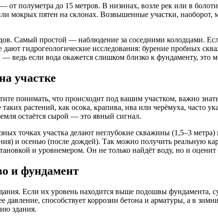
— от полуметра до 15 метров. В низинах, возле рек или в болоти
или мокрых пятен на склонах. Возвышенные участки, наоборот, 
дов. Самый простой — наблюдение за соседними колодцами. Если
ые дают гидрогеологические исследования: бурение пробных сква
 — ведь если вода окажется слишком близко к фундаменту, это 
на участке
отите понимать, что происходит под вашим участком, важно зна
ких растений, как осока, крапива, ива или черёмуха, часто ук
 земля остаётся сырой — это явный сигнал.
ых точках участка делают неглубокие скважины (1,5–3 метра) и
яния) и осенью (после дождей). Так можно получить реальную к
ановкой и уровнемером. Он не только найдёт воду, но и оценит 
во и фундамент
дания. Если их уровень находится выше подошвы фундамента, с
е давление, способствует коррозии бетона и арматуры, а в зимн
нию здания.