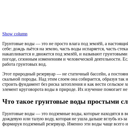
Show column
Грунтовые воды — это не просто влага под землёй, а настоящи
себе: дождь льётся на землю, часть воды испаряется, часть стек
накапливается и движется под землёй, и называют грунтовыми
погоде, сезонным изменениям и человеческой деятельности. Есл
работа грунтовых вод.
Этот природный резервуар — не статичный бассейн, а постоянн
скальной породы. Над этим слоем она собирается, образуя так
строить фундамент без риска затопления и как вести сельское
элемент круговорота воды в природе. Их изучение помогает не 
Что такое грунтовые воды простыми с
Грунтовые воды — это подземные воды, которые находятся в в
дождевую или талую воду, которая не ушла дальше вглубь из-з
формируя подземный резервуар. Именно эти воды чаще всего и