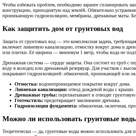
Чтобы избежать проблем, необходимо заранее спланировать за
конструкцию, приподнятую над землёй. Обязательно устраива
проникающую гидроизоляцию, мембраны, дренажные маты. Без 
Как защитить дом от грунтовых вод
Защита от грунтовых вод — это комплексная задача, требующая
включает ливневую канализацию, отмостку вокруг дома и дрен
или плитки. Её ширина — минимум 1 метр, чтобы вода не подт
Дренажная система — сердце защиты. Она состоит из труб с п
воду в колодец или дренажный резервуар. Для участков с выс
покрывают гидроизоляцией: обмазочной, проникающей или ок
Отмостка:
водонепроницаемое покрытие вокруг дома.
Ливневая канализация:
отвод дождевой воды с крыши.
Дренажные трубы:
перехватывают и отводят грунтовую 
Геотекстиль:
предотвращает заиливание дренажа.
Гидроизоляция фундамента:
обмазочная, оклеечная, пр
Можно ли использовать грунтовые воды
Теоретически — да, грунтовые воды можно использовать для пи