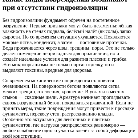
при отсутствии гидроизоляции
Без гидроизоляции фундамент обречён на постепенное
разрушение. Первые признаки могут быть незаметны: лёгкая
влажность на стенах подвала, белёсый налёт (высолы), запах
сырости. Но со временем ситуация ухудшается. Появляются
мокрые пятна, конденсат, а затем — постоянные протечки.
Вода просачивается через швы, трещины, поры. Это не только
делает помещение непригодным для проживания, но и
создаёт идеальные условия для развития плесени и грибка.
Эти микроорганизмы не только портят отделку, но и
выделяют токсины, вредные для здоровья.
Со временем механические повреждения становятся
очевидными. На поверхности бетона появляются сетка
мелких трещин, отслоения, крошение. В углах и в местах
стыков — сквозные щели. Арматура начинает проглядывать
сквозь разрушенный бетон, покрываться ржавчиной. Если не
принять меры, такие повреждения могут привести к просадке
фундамента, перекосу стен, растрескиванию кладки.
Особенно это актуально для ленточных и плитных
фундаментов, где нагрузка распределяется равномерно —
любое ослабление одного участка влечёт за собой деформации
всей конструкции.