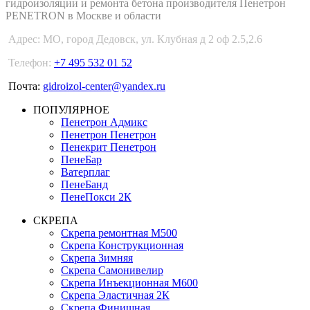
гидроизоляции и ремонта бетона производителя Пенетрон
PENETRON в Москве и области
Адрес:
МО, город Дедовск, ул. Клубная д 2 оф 2.5,2.6
Телефон:
+7 495 532 01 52
Почта:
gidroizol-center@yandex.ru
ПОПУЛЯРНОЕ
Пенетрон Адмикс
Пенетрон Пенетрон
Пенекрит Пенетрон
ПенеБар
Ватерплаг
ПенеБанд
ПенеПокси 2К
СКРЕПА
Скрепа ремонтная М500
Скрепа Конструкционная
Скрепа Зимняя
Скрепа Самонивелир
Скрепа Инъекционная М600
Скрепа Эластичная 2К
Скрепа Финишная