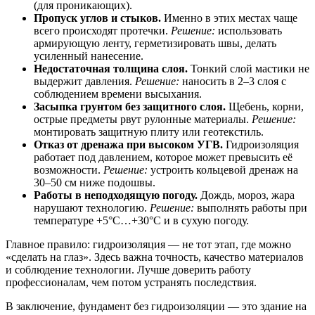
(для проникающих).
Пропуск углов и стыков.
Именно в этих местах чаще
всего происходят протечки.
Решение:
использовать
армирующую ленту, герметизировать швы, делать
усиленный нанесение.
Недостаточная толщина слоя.
Тонкий слой мастики не
выдержит давления.
Решение:
наносить в 2–3 слоя с
соблюдением времени высыхания.
Засыпка грунтом без защитного слоя.
Щебень, корни,
острые предметы рвут рулонные материалы.
Решение:
монтировать защитную плиту или геотекстиль.
Отказ от дренажа при высоком УГВ.
Гидроизоляция
работает под давлением, которое может превысить её
возможности.
Решение:
устроить кольцевой дренаж на
30–50 см ниже подошвы.
Работы в неподходящую погоду.
Дождь, мороз, жара
нарушают технологию.
Решение:
выполнять работы при
температуре +5°C…+30°C и в сухую погоду.
Главное правило: гидроизоляция — не тот этап, где можно
«сделать на глаз». Здесь важна точность, качество материалов
и соблюдение технологии. Лучше доверить работу
профессионалам, чем потом устранять последствия.
В заключение, фундамент без гидроизоляции — это здание на