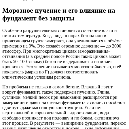
Морозное пучение и его влияние на
фундамент без защиты
Особенно разрушительным становится сочетание влаги и
низких температур. Когда вода в порах бетона или в
прилегающем грунте замерзает, она увеличивается в объёме
примерно на 9%. Это создаёт огромное давление — до 2000
атмосфер. При многократных циклах замораживания-
оттаивания (а в средней полосе России таких циклов может
быть 50–100 за зиму) бетон не выдерживает и начинает
крошиться. Это явление называется морозостойкостью, и её
показатель (марка по F) должен соответствовать
климатическим условиям региона.
Но проблема не только в самом бетоне. Влажный грунт
вокруг фундамента также подвержен пучению. Глина,
суглинок, мелкий песок при намокании расширяются при
замерзании и давят на стенки фундамента с силой, способной
сдвинуть даже массивную конструкцию. Если нет
вертикальной и горизонтальной гидроизоляции, вода
свободно проникает под подошву и по бокам, активизируя
этот процесс. В результате — выпирание фундамента, перекос
здания, разрушение отмостки и цоколя. Такие деформации