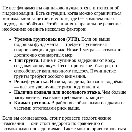
Не все фундаменты одинаково нуждаются в интенсивной
гидроизоляции. Есть ситуации, когда можно ограничиться
минимальной защитой, и есть те, где без комплексного
подхода не обойтись. Чтобы принять правильное решение,
необходимо оценить несколько факторов:
Уровень грунтовых вод (УГВ).
Если он выше
подошвы фундамента — требуется усиленная
гидроизоляция и дренаж. Ниже 1 метра — возможно,
достаточно стандартных мер.
Тип грунта.
Глина и суглинок задерживают воду,
создавая «подушку». Песок пропускает быстро, но
способствует капиллярному подсосу. Пучинистые
грунты требуют особого внимания.
Рельеф участка.
Низина, впадина, близость водоёмов
— всё это увеличивает риск подтопления.
Наличие подвала или цокольного этажа.
Чем больше
заглубление, тем выше требования к защите.
Климат региона.
В районах с обильными осадками и
частыми оттепелями риск выше.
Если вы сомневаетесь, стоит провести геологические
изыскания — они стоят недорого по сравнению с
возможными последствиями. Также можно ориентироваться