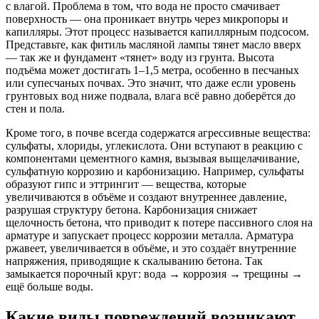
с влагой. Проблема в том, что вода не просто смачивает
поверхность — она проникает внутрь через микропоры и
капилляры. Этот процесс называется капиллярным подсосом.
Представьте, как фитиль масляной лампы тянет масло вверх
— так же и фундамент «тянет» воду из грунта. Высота
подъёма может достигать 1–1,5 метра, особенно в песчаных
или супесчаных почвах. Это значит, что даже если уровень
грунтовых вод ниже подвала, влага всё равно доберётся до
стен и пола.
Кроме того, в почве всегда содержатся агрессивные вещества:
сульфаты, хлориды, углекислота. Они вступают в реакцию с
компонентами цементного камня, вызывая выщелачивание,
сульфатную коррозию и карбонизацию. Например, сульфаты
образуют гипс и эттрингит — вещества, которые
увеличиваются в объёме и создают внутреннее давление,
разрушая структуру бетона. Карбонизация снижает
щелочность бетона, что приводит к потере пассивного слоя на
арматуре и запускает процесс коррозии металла. Арматура
ржавеет, увеличивается в объёме, и это создаёт внутренние
напряжения, приводящие к скалыванию бетона. Так
замыкается порочный круг: вода → коррозия → трещины →
ещё больше воды.
Какие виды повреждений возникают