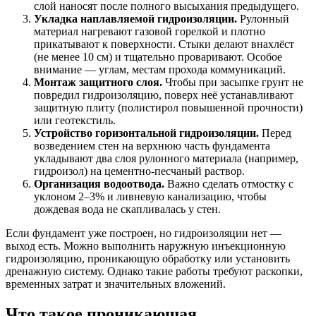
слой наносят после полного высыхания предыдущего.
Укладка наплавляемой гидроизоляции.
Рулонный
материал нагревают газовой горелкой и плотно
прикатывают к поверхности. Стыки делают внахлёст
(не менее 10 см) и тщательно проваривают. Особое
внимание — углам, местам прохода коммуникаций.
Монтаж защитного слоя.
Чтобы при засыпке грунт не
повредил гидроизоляцию, поверх неё устанавливают
защитную плиту (полистирол повышенной прочности)
или геотекстиль.
Устройство горизонтальной гидроизоляции.
Перед
возведением стен на верхнюю часть фундамента
укладывают два слоя рулонного материала (например,
гидроизол) на цементно-песчаный раствор.
Организация водоотвода.
Важно сделать отмостку с
уклоном 2–3% и ливневую канализацию, чтобы
дождевая вода не скапливалась у стен.
Если фундамент уже построен, но гидроизоляции нет —
выход есть. Можно выполнить наружную инъекционную
гидроизоляцию, проникающую обработку или установить
дренажную систему. Однако такие работы требуют раскопки,
временных затрат и значительных вложений.
Что такое проникающая