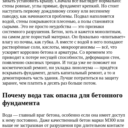
забыть установить крышу. Сначала всё выглядит нормально:
стены ровные, углы прямые, фундамент крепкий. Но стоит
наступить первому дождливому сезону или весеннему
паводку, как начинаются проблемы. Подвал наполняется
водой, стены покрываются плесенью, а полы становятся
сырыми. Это не просто неудобства — это признаки
системного разрушения. Бетон, хоть и кажется монолитным,
на самом деле пористый материал. Он буквально «впитывает»
влагу из почвы, как губка. А вместе с водой в него попадают
растворённые соли, кислоты, микроорганизмы — всё, что
ускоряет коррозию бетона и арматуры. Со временем это
приводит к потере несущей способности, деформации стен,
появлению сквозных трещин. И тогда уже не поможет ни
косметический ремонт, ни укладка линолеума — придётся
вскрывать фундамент, делать капитальный ремонт, а то и
демонтировать часть здания. Лучше потратиться на защиту
заранее, чем платить в десять раз больше потом.
Почему вода так опасна для бетонного
фундамента
Вода — главный враг бетона, особенно если она имеет доступ
к нему постоянно. Даже качественный бетон марки М300 или
выше не застрахован от разрушения при длительном контакте