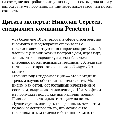
на соседние постройки: если у них подвалы сырые, значит, и у
вас будут те же проблемы. Лучше перестраховаться, чем потом
сожалеть.
Цитата эксперта: Николай Сергеев,
специалист компании Penetron-1
«За более чем 10 лет работы в сфере строительства
и ремонта я неоднократно сталкивался с
последствиями отсутствия гидроизоляции. Самый
частый сценарий: хозяин построил дом, через пару
лет заметил в подвале лужи, стал бороться с
плесенью, потом появились трещины… А ведь всё
начиналось с простого решения „обойдусь без
мастики“.
Проникающая гидроизоляция — это не модный
тренд, а научно обоснованная технология. Мы
видим, как бетон, обработанный качественным
составом, выдерживает давление до 12 атмосфер и
не пропускает воду даже при наличии трещин.
Главное — не откладывать защиту на потом.
Лучше сделать один раз, но правильно, чем потом
годами ремонтировать то, что можно было
предотвратить за неделю и без лишних затрат».